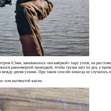
етром 0,3мм, завязывалось «восьмёркой» пару узлов, на расстоян
ливался равномерной проводкой, чтобы грузик шёл по дну, а при
я между двумя узлами. При таком способе никогда не случалось п
а» или вытянутой капли.