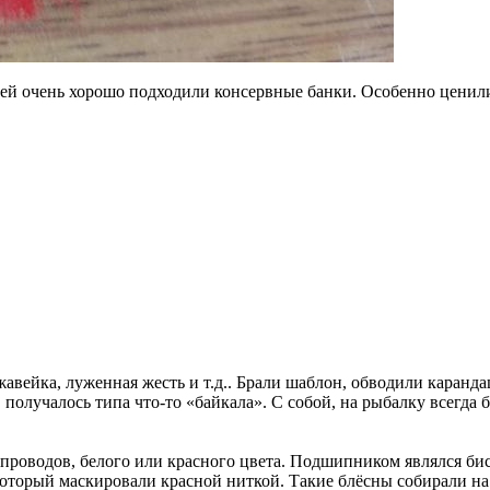
елей очень хорошо подходили консервные банки. Особенно ценил
авейка, луженная жесть и т.д.. Брали шаблон, обводили каранд
 получалось типа что-то «байкала». С собой, на рыбалку всегда
роводов, белого или красного цвета. Подшипником являлся бис
который маскировали красной ниткой. Такие блёсны собирали на