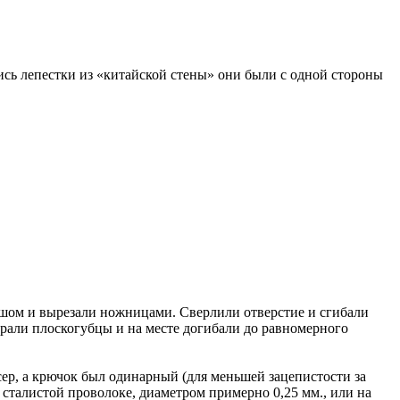
ись лепестки из «китайской стены» они были с одной стороны
ашом и вырезали ножницами. Сверлили отверстие и сгибали
 брали плоскогубцы и на месте догибали до равномерного
ер, а крючок был одинарный (для меньшей зацепистости за
 сталистой проволоке, диаметром примерно 0,25 мм., или на