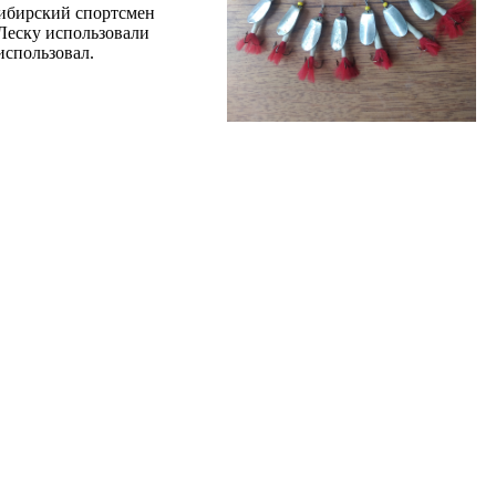
осибирский спортсмен
 Леску использовали
использовал.