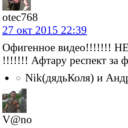
otec768
27 окт 2015 22:39
Офигенное видео!!!!!!! Н
!!!!!!! Афтару респект за 
Nik(дядьКоля) и Андр
V@no