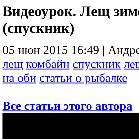
Видеоурок. Лещ зим
(спускник)
05 июн 2015 16:49 | Андр
лещ
комбайн
спускник
ле
на оби
статьи о рыбалке
Все статьи этого автора