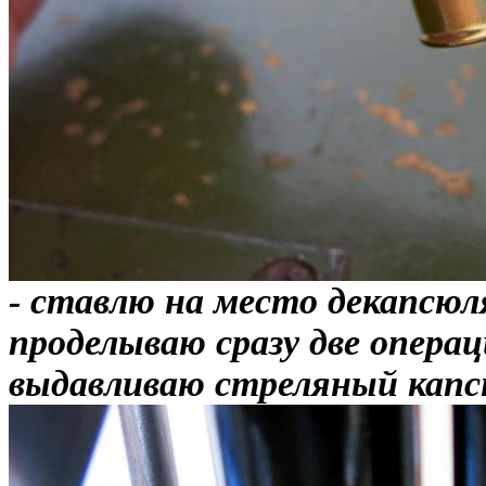
- ставлю на место декапсюл
проделываю сразу две операц
выдавливаю стреляный капс