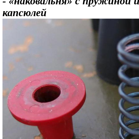
- «наковальня» с пружиной 
капсюлей