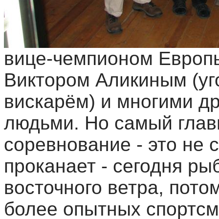
вице-чемпионом Европ
Виктором Аликиным (у
вискарём) и многими д
людьми. Но самый главн
соревнование - это не 
проканает - сегодня ры
восточного ветра, пото
более опытных спортсм