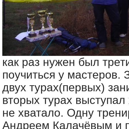
как раз нужен был трети
поучиться у мастеров. З
двух турах(первых) зан
вторых турах выступал 
не хватало. Одну трени
Андреем Калачёвым и п