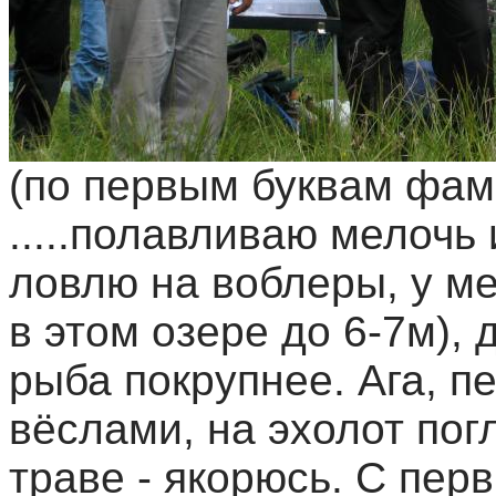
(по первым буквам фам
.....полавливаю мелочь
ловлю на воблеры, у м
в этом озере до 6-7м), 
рыба покрупнее. Ага, п
вёслами, на эхолот пог
траве - якорюсь. С пер