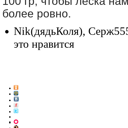
100 гр, чтобы леска на
более ровно.
Nik(дядьКоля), Серж55
это нравится