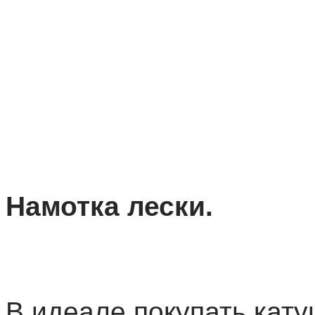
Намотка лески.
В идеале покупать кату