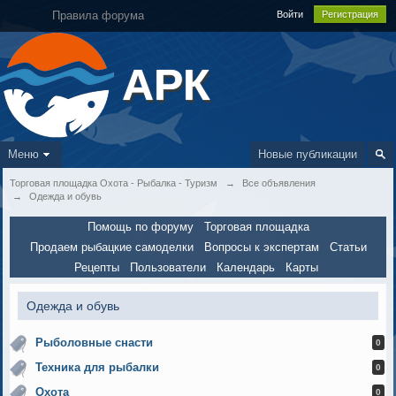
Правила форума
Войти
Регистрация
АРК
Меню
Новые публикации
Торговая площадка Охота - Рыбалка - Туризм
→
Все объявления
→
Одежда и обувь
Помощь по форуму
Торговая площадка
Продаем рыбацкие самоделки
Вопросы к экспертам
Статьи
Рецепты
Пользователи
Календарь
Карты
Одежда и обувь
Рыболовные снасти
0
Техника для рыбалки
0
Охота
0