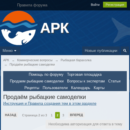
Правила форума
Войти
Регистрация
АРК
Меню
Новые публикации
АРК
→
Коммерческие вопросы
→
Рыбацкая барахолка
→
Продаём рыбацкие самоделки
Помощь по форуму
Торговая площадка
Продаем рыбацкие самоделки
Вопросы к экспертам
Статьи
Рецепты
Пользователи
Календарь
Карты
Продаём рыбацкие самоделки
Инструкция и Правила создания тем в этом разделе
НАЗАД
ВПЕРЕД
Страница 2 из 3
1
2
3
Необходима авторизация для ответа в тему