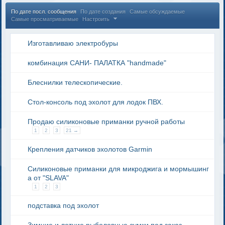
По дате посл. сообщения
По дате создания
Самые обсуждаемые
Самые просматриваемые
Настроить
Изготавливаю электробуры
комбинация САНИ- ПАЛАТКА "handmade"
Блеснилки телескопические.
Стол-консоль под эхолот для лодок ПВХ.
Продаю силиконовые приманки ручной работы
1
2
3
21 →
Крепления датчиков эхолотов Garmin
Силиконовые приманки для микроджига и мормышинг
а от "SLAVA"
1
2
3
подставка под эхолот