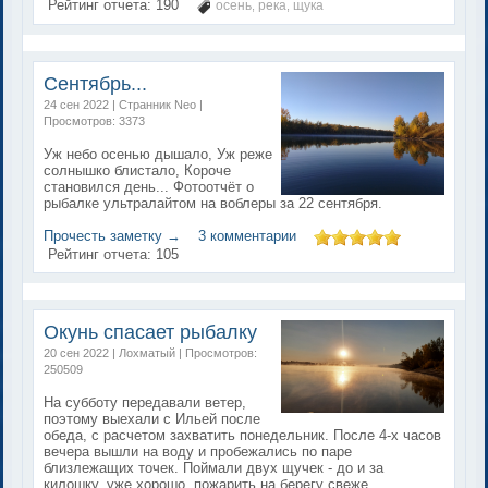
Рейтинг отчета:
190
осень
река
щука
,
,
Сентябрь...
24 сен 2022 | Странник Neo |
Просмотров: 3373
Уж небо осенью дышало, Уж реже
солнышко блистало, Короче
становился день... Фотоотчёт о
рыбалке ультралайтом на воблеры за 22 сентября.
Прочесть заметку →
3 комментарии
Рейтинг отчета:
105
Окунь спасает рыбалку
20 сен 2022 | Лохматый | Просмотров:
250509
На субботу передавали ветер,
поэтому выехали с Ильей после
обеда, с расчетом захватить понедельник. После 4-х часов
вечера вышли на воду и пробежались по паре
близлежащих точек. Поймали двух щучек - до и за
килошку, уже хорошо, пожарить на берегу свеже...