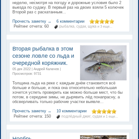
неделю, несмотря на погоду и дорожные условия было 2
выезда по судаку. В первый раз на двоих взяли 5 колючек
Второй раз с раскатанным...
Прочесть заметку →
6 комментарии
Рейтинг отчета:
60
рыбалка
судак
щука
,
,
и 3 еще...
Вторая рыбалка в этом
сезоне ловле со льда и
очередной коряжник.
05 дек 2022 | Андрей Калачев |
Просмотров: 9731
Толщина льда на реке с каждым днём становится всё
больше и больше, и пока она относительно небольшая
хочется успеть проверить как можно больше мест, что бы
потом, в середине зимы, не дырявить лёд понапрасну, а
обсверливать только рабочие участки выявле...
Прочесть заметку →
10 комментарии
Рейтинг отчета:
150
подлёдный джиг
судак
,
и 1 еще...
Ноябрь...