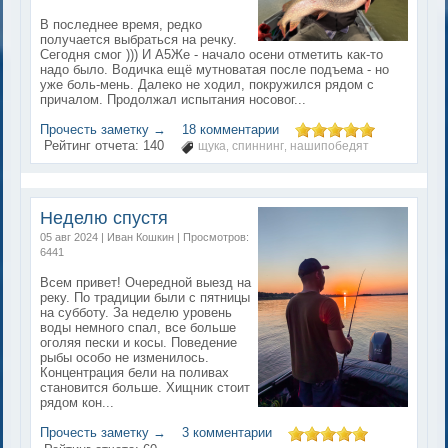
В последнее время, редко
получается выбраться на речку.
Сегодня смог ))) И А5Же - начало осени отметить как-то
надо было. Водичка ещё мутноватая после подъема - но
уже боль-мень. Далеко не ходил, покружился рядом с
причалом. Продолжал испытания носовог...
Прочесть заметку →
18 комментарии
Рейтинг отчета:
140
щука
спиннинг
нашипобедят
,
,
Неделю спустя
05 авг 2024 | Иван Кошкин | Просмотров:
6441
Всем привет! Очередной выезд на
реку. По традиции были с пятницы
на субботу. За неделю уровень
воды немного спал, все больше
оголяя пески и косы. Поведение
рыбы особо не изменилось.
Концентрация бели на поливах
становится больше. Хищник стоит
рядом кон...
Прочесть заметку →
3 комментарии