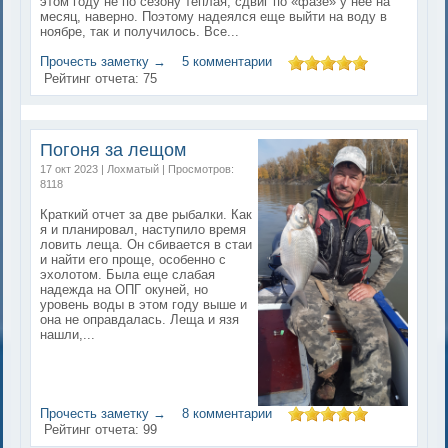
этом году не по сезону теплая, сдвиг по «фазе» у нее на
месяц, наверно. Поэтому надеялся еще выйти на воду в
ноябре, так и получилось. Все...
Прочесть заметку →
5 комментарии
Рейтинг отчета:
75
Погоня за лещом
17 окт 2023 | Лохматый | Просмотров:
8118
Краткий отчет за две рыбалки. Как
я и планировал, наступило время
ловить леща. Он сбивается в стаи
и найти его проще, особенно с
эхолотом. Была еще слабая
надежда на ОПГ окуней, но
уровень воды в этом году выше и
она не оправдалась. Леща и язя
нашли,...
Прочесть заметку →
8 комментарии
Рейтинг отчета:
99