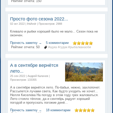
Рейтинг отчета:
150
Просто фото сезона 2022...
02 окт 2022 | IhtiAndr | Просмотров: 2988
Клевало и рыбки хорошей было не мало... Сезон пока не
окончен.
Прочесть заметку →
5 комментарии
Рейтинг отчета:
50
#щука #судак #рыбалканаоби
А в сентябре вернётся
лето...
25 сен 2022 | Андрей Калачев |
Просмотров: 133355
А в сентябре вернётся лето. По-бабьи, нежно, захлопочет.
Рассыпется лучами света, Как будто уходить не хочет...
Нелля Киселева На погоду в этом году грех жаловаться.
Лето стояло тёплое, да и сентябрь радует хорошей
погодой и пропускать погожие денё...
Прочесть заметку →
18 комментарии