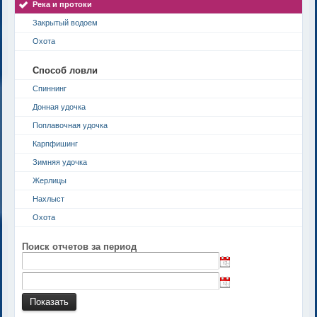
Река и протоки
Закрытый водоем
Охота
Способ ловли
Спиннинг
Донная удочка
Поплавочная удочка
Карпфишинг
Зимняя удочка
Жерлицы
Нахлыст
Охота
Поиск отчетов за период