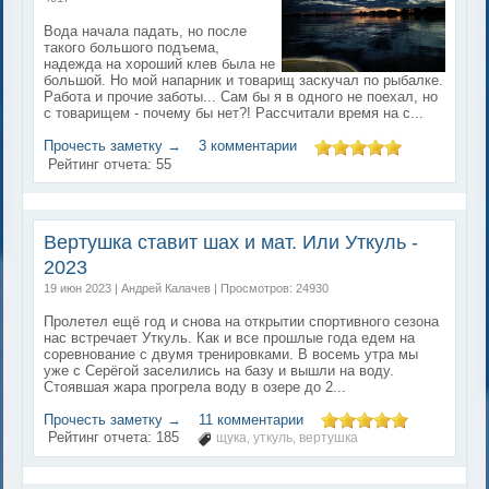
Вода начала падать, но после
такого большого подъема,
надежда на хороший клев была не
большой. Но мой напарник и товарищ заскучал по рыбалке.
Работа и прочие заботы... Сам бы я в одного не поехал, но
с товарищем - почему бы нет?! Рассчитали время на с...
Прочесть заметку →
3 комментарии
Рейтинг отчета:
55
Вертушка ставит шах и мат. Или Уткуль -
2023
19 июн 2023 | Андрей Калачев | Просмотров: 24930
Пролетел ещё год и снова на открытии спортивного сезона
нас встречает Уткуль. Как и все прошлые года едем на
соревнование с двумя тренировками. В восемь утра мы
уже с Серёгой заселились на базу и вышли на воду.
Стоявшая жара прогрела воду в озере до 2...
Прочесть заметку →
11 комментарии
Рейтинг отчета:
185
щука
уткуль
вертушка
,
,