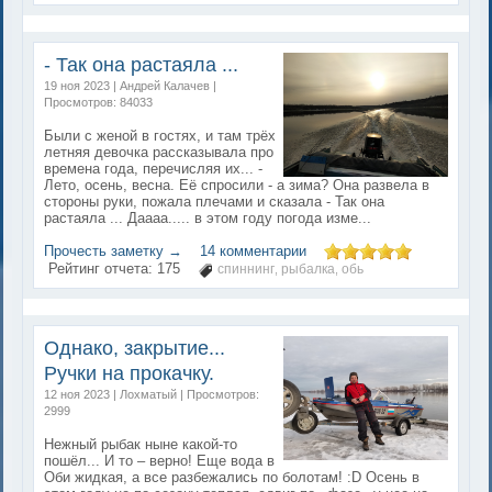
- Так она растаяла ...
19 ноя 2023 | Андрей Калачев |
Просмотров: 84033
Были с женой в гостях, и там трёх
летняя девочка рассказывала про
времена года, перечисляя их... -
Лето, осень, весна. Её спросили - а зима? Она развела в
стороны руки, пожала плечами и сказала - Так она
растаяла ... Даааа..... в этом году погода изме...
Прочесть заметку →
14 комментарии
Рейтинг отчета:
175
спиннинг
рыбалка
обь
,
,
Однако, закрытие...
Ручки на прокачку.
12 ноя 2023 | Лохматый | Просмотров:
2999
Нежный рыбак ныне какой-то
пошёл... И то – верно! Еще вода в
Оби жидкая, а все разбежались по болотам! :D Осень в