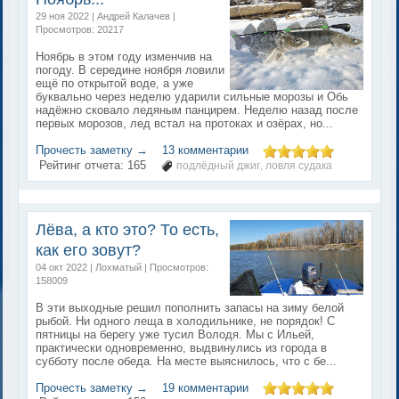
29 ноя 2022 | Андрей Калачев |
Просмотров: 20217
Ноябрь в этом году изменчив на
погоду. В середине ноября ловили
ещё по открытой воде, а уже
буквально через неделю ударили сильные морозы и Обь
надёжно сковало ледяным панцирем. Неделю назад после
первых морозов, лед встал на протоках и озёрах, но...
Прочесть заметку →
13 комментарии
Рейтинг отчета:
165
подлёдный джиг
ловля судака
,
Лёва, а кто это? То есть,
как его зовут?
04 окт 2022 | Лохматый | Просмотров:
158009
В эти выходные решил пополнить запасы на зиму белой
рыбой. Ни одного леща в холодильнике, не порядок! С
пятницы на берегу уже тусил Володя. Мы с Ильей,
практически одновременно, выдвинулись из города в
субботу после обеда. На месте выяснилось, что с бе...
Прочесть заметку →
19 комментарии