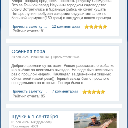
Вчера товарищ предложил посетить речушку СерЕдчиха
Это за Гоньбой перед Научным городком садоводство
Обь-3 Встретились в 9.раньше рыбка не хочет кушать
Четыре лунки пробурил закормил отдуши мотылем по
большой кормушке(150 грам) в каждую,и пошел промеря...
Прочесть заметку →
12 комментарии
Рейтинг отчета:
81
Осенняя пора
24 сен 2024 | Иван Кошкин | Просмотров: 6634
Доброго времени суток всем. Решил рассказать о рыбалке
и о рыбках за несколько выездов. На воде был несколько
раз с прошлой недели. Наблюдал за движением хищных
обитателей нашей реки)) Первый выезд был с прошлого
понедельника на вторник. Погода была с...
Прочесть заметку →
7 комментарии
Рейтинг отчета:
85
Щучки к 1 сентября
01 сен 2024 | Nik(дядьКоля) |
Просмотров: 4069