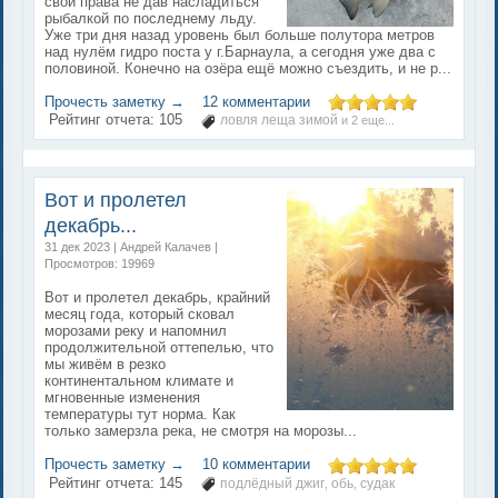
свои права не дав насладиться
рыбалкой по последнему льду.
Уже три дня назад уровень был больше полутора метров
над нулём гидро поста у г.Барнаула, а сегодня уже два с
половиной. Конечно на озёра ещё можно съездить, и не р...
Прочесть заметку →
12 комментарии
Рейтинг отчета:
105
ловля леща зимой
и 2 еще...
Вот и пролетел
декабрь...
31 дек 2023 | Андрей Калачев |
Просмотров: 19969
Вот и пролетел декабрь, крайний
месяц года, который сковал
морозами реку и напомнил
продолжительной оттепелью, что
мы живём в резко
континентальном климате и
мгновенные изменения
температуры тут норма. Как
только замерзла река, не смотря на морозы...
Прочесть заметку →
10 комментарии
Рейтинг отчета:
145
подлёдный джиг
обь
судак
,
,