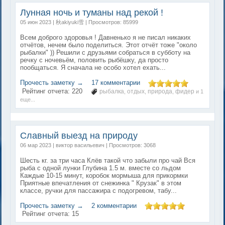
Лунная ночь и туманы над рекой !
05 июн 2023 | 秋akiyuki雪 | Просмотров: 85999
Всем доброго здоровья ! Давненько я не писал никаких
отчётов, нечем было поделиться. Этот отчёт тоже "около
рыбалки" )) Решили с друзьями собраться в субботу на
речку с ночевьём, половить рыбёшку, да просто
пообщаться. Я сначала не особо хотел ехать...
Прочесть заметку →
17 комментарии
Рейтинг отчета:
220
рыбалка
отдых
природа
фидер
,
,
,
и 1
еще...
Славный выезд на природу
06 мар 2023 | виктор васильевич | Просмотров: 3068
Шесть кг. за три часа Клёв такой что забыли про чай Вся
рыба с одной лунки Глубина 1.5 м. вместе со льдом
Каждые 10-15 минут, коробок мормыша для прикормки
Приятные впечатления от снежинка " Крузак" в этом
классе, ручки для пассажира с подогревом, табу...
Прочесть заметку →
2 комментарии
Рейтинг отчета:
15