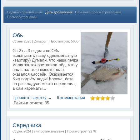
Недавно обновленные
Дата добавления
Наиболее просматриваемые
Пользовательский
Обь
03 янв 2025 | Zimagor | Просмотров: 5635
Со 2 на 3 ездили на Обь
испытывать нашу однокомнатную
квартиру) Думали, что наша печка
малютка так растопила лёд, что у
нас в палатке вместо пола
оказался бассейн. Оказывается
был подъём воды! Короче, бате
на раскладухе место определил,
а сам карематы...
Прочесть заметку →
6 комментарии
Рейтинг отчета:
35
Середчиха
03 дек 2024 | виктор васильевич | Просмотров: 9276