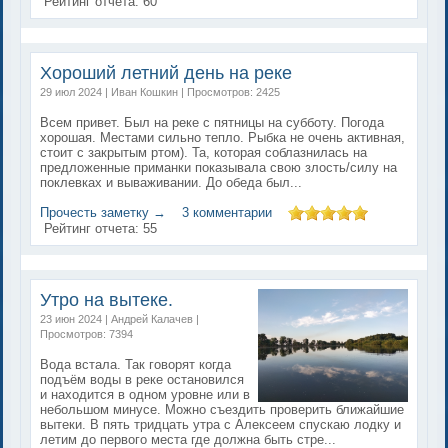
Рейтинг отчета:
60
Хороший летний день на реке
29 июл 2024 | Иван Кошкин | Просмотров: 2425
Всем привет. Был на реке с пятницы на субботу. Погода
хорошая. Местами сильно тепло. Рыбка не очень активная,
стоит с закрытым ртом). Та, которая соблазнилась на
предложенные приманки показывала свою злость/силу на
поклевках и вываживании. До обеда был...
Прочесть заметку →
3 комментарии
Рейтинг отчета:
55
Утро на вытеке.
23 июн 2024 | Андрей Калачев |
Просмотров: 7394
Вода встала. Так говорят когда
подъём воды в реке остановился
и находится в одном уровне или в
небольшом минусе. Можно съездить проверить ближайшие
вытеки. В пять тридцать утра с Алексеем спускаю лодку и
летим до первого места где должна быть стре...