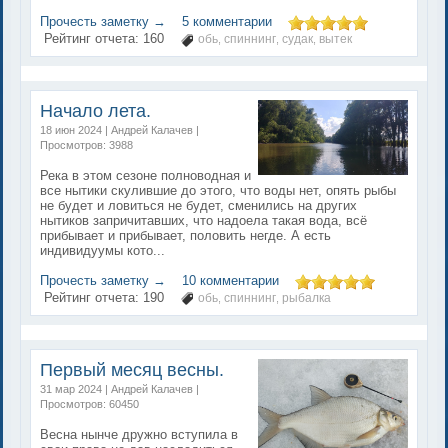
Прочесть заметку →
5 комментарии
Рейтинг отчета:
160
обь
спиннинг
судак
вытек
,
,
,
Начало лета.
18 июн 2024 | Андрей Калачев |
Просмотров: 3988
Река в этом сезоне полноводная и
все нытики скулившие до этого, что воды нет, опять рыбы
не будет и ловиться не будет, сменились на других
нытиков запричитавших, что надоела такая вода, всё
прибывает и прибывает, половить негде. А есть
индивидуумы кото...
Прочесть заметку →
10 комментарии
Рейтинг отчета:
190
обь
спиннинг
рыбалка
,
,
Первый месяц весны.
31 мар 2024 | Андрей Калачев |
Просмотров: 60450
Весна нынче дружно вступила в