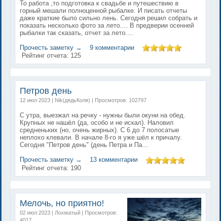
То работа ,то подготовка к свадьбе и путешествию в
горный мешали полноценной рыбалке. И писать отчеты
даже краткие было сильно лень. Сегодня решил собрать и
показать несколько фото за лето.... В предверии осенней
рыбалки так сказать, отчет за лето....
Прочесть заметку →
9 комментарии
Рейтинг отчета:
125
Петров день
12 июл 2023 | Nik(дядьКоля) | Просмотров: 102797
С утра, выезжал на речку - нужны были окуни на обед.
Крупных не нашёл (да, особо и не искал). Наловил
средненьких (но, очень жирных). С 6 до 7 полосатые
неплохо клевали. В начале 8-го я уже шёл к причалу.
Сегодня "Петров день" (день Петра и Па...
Прочесть заметку →
13 комментарии
Рейтинг отчета:
190
Мелочь, но приятно!
02 июл 2023 | Лохматый | Просмотров:
4017