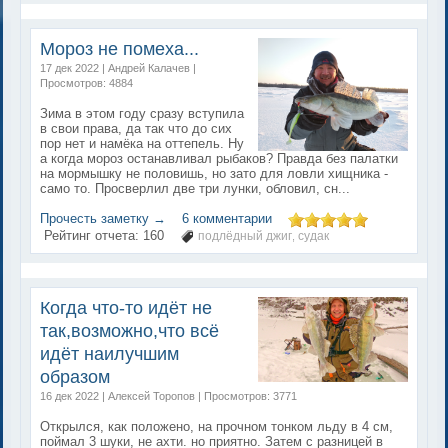
Мороз не помеха...
17 дек 2022 | Андрей Калачев |
Просмотров: 4884
Зима в этом году сразу вступила
в свои права, да так что до сих
пор нет и намёка на оттепель. Ну
а когда мороз останавливал рыбаков? Правда без палатки
на мормышку не половишь, но зато для ловли хищника -
само то. Просверлил две три лунки, обловил, сн...
Прочесть заметку →
6 комментарии
Рейтинг отчета:
160
подлёдный джиг
судак
,
Когда что-то идёт не
так,возможно,что всё
идёт наилучшим
образом
16 дек 2022 | Алексей Торопов | Просмотров: 3771
Открылся, как положено, на прочном тонком льду в 4 см,
поймал 3 шуки, не ахти. но приятно. Затем с разницей в