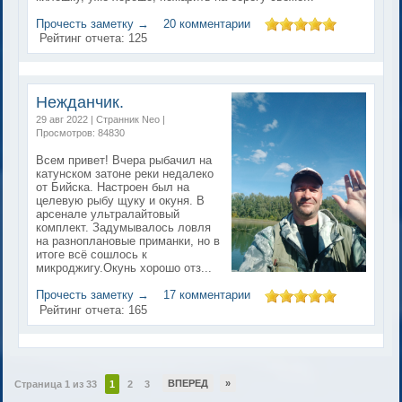
Прочесть заметку →
20 комментарии
Рейтинг отчета:
125
Нежданчик.
29 авг 2022 | Странник Neo |
Просмотров: 84830
Всем привет! Вчера рыбачил на
катунском затоне реки недалеко
от Бийска. Настроен был на
целевую рыбу щуку и окуня. В
арсенале ультралайтовый
комплект. Задумывалось ловля
на разноплановые приманки, но в
итоге всё сошлось к
микроджигу.Окунь хорошо отз...
Прочесть заметку →
17 комментарии
Рейтинг отчета:
165
ВПЕРЕД
»
Страница 1 из 33
1
2
3