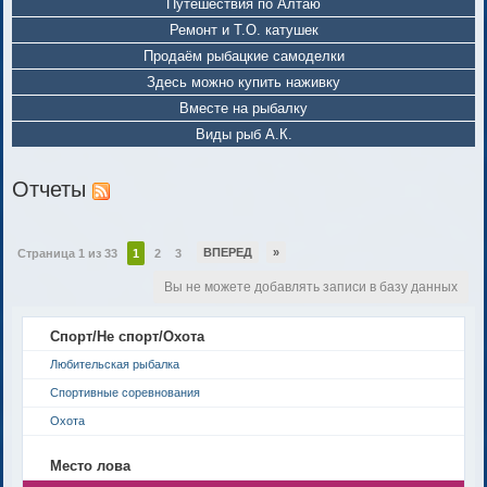
Путешествия по Алтаю
Ремонт и Т.О. катушек
Продаём рыбацкие самоделки
Здесь можно купить наживку
Вместе на рыбалку
Виды рыб А.К.
Отчеты
ВПЕРЕД
»
Страница 1 из 33
1
2
3
Вы не можете добавлять записи в базу данных
Спорт/Не спорт/Охота
Любительская рыбалка
Спортивные соревнования
Охота
Место лова