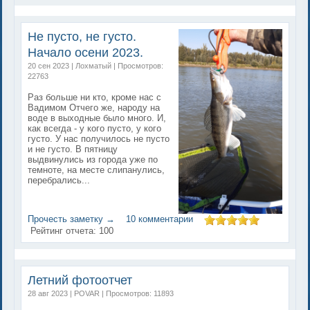
Не пусто, не густо.
Начало осени 2023.
20 сен 2023 | Лохматый | Просмотров:
22763
Раз больше ни кто, кроме нас с
Вадимом Отчего же, народу на
воде в выходные было много. И,
как всегда - у кого пусто, у кого
густо. У нас получилось не пусто
и не густо. В пятницу
выдвинулись из города уже по
темноте, на месте слипанулись,
перебрались...
Прочесть заметку →
10 комментарии
Рейтинг отчета:
100
Летний фотоотчет
28 авг 2023 | POVAR | Просмотров: 11893