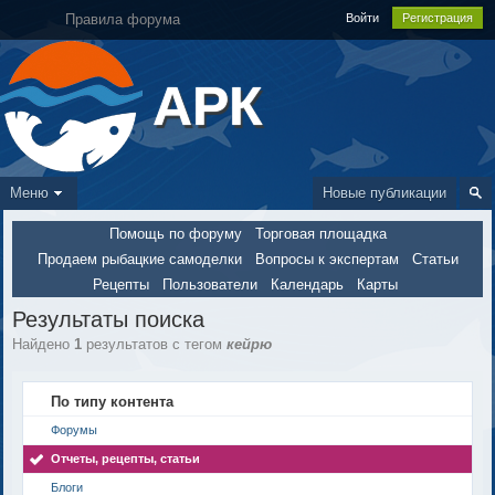
Правила форума
Войти
Регистрация
АРК
Меню
Новые публикации
Помощь по форуму
Торговая площадка
Продаем рыбацкие самоделки
Вопросы к экспертам
Статьи
Рецепты
Пользователи
Календарь
Карты
Результаты поиска
Найдено
1
результатов с тегом
кейрю
По типу контента
Форумы
Отчеты, рецепты, статьи
Блоги