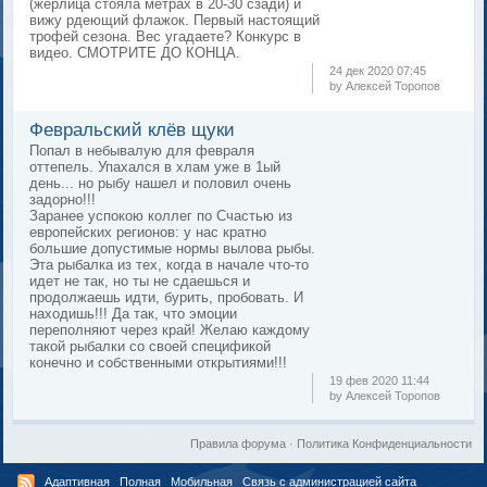
(жерлица стояла метрах в 20-30 сзади) и
вижу рдеющий флажок. Первый настоящий
трофей сезона. Вес угадаете? Конкурс в
видео. СМОТРИТЕ ДО КОНЦА.
24 дек 2020 07:45
by Алексей Торопов
Февральский клёв щуки
Попал в небывалую для февраля
оттепель. Упахался в хлам уже в 1ый
день... но рыбу нашел и половил очень
задорно!!!
Заранее успокою коллег по Счастью из
европейских регионов: у нас кратно
большие допустимые нормы вылова рыбы.
Эта рыбалка из тех, когда в начале что-то
идет не так, но ты не сдаешься и
продолжаешь идти, бурить, пробовать. И
находишь!!! Да так, что эмоции
переполняют через край! Желаю каждому
такой рыбалки со своей спецификой
конечно и собственными открытиями!!!
19 фев 2020 11:44
by Алексей Торопов
Правила форума
·
Политика Конфиденциальности
Адаптивная
Полная
Мобильная
Связь с администрацией сайта