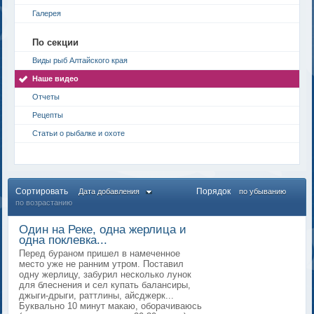
Галерея
По секции
Виды рыб Алтайского края
Наше видео
Отчеты
Рецепты
Статьи о рыбалке и охоте
Сортировать
Порядок
Дата добавления
по убыванию
по возрастанию
Один на Реке, одна жерлица и
одна поклевка...
Перед бураном пришел в намеченное
место уже не ранним утром. Поставил
одну жерлицу, забурил несколько лунок
для блеснения и сел купать балансиры,
джыги-дрыги, раттлины, айсджерк...
Буквально 10 минут макаю, оборачиваюсь