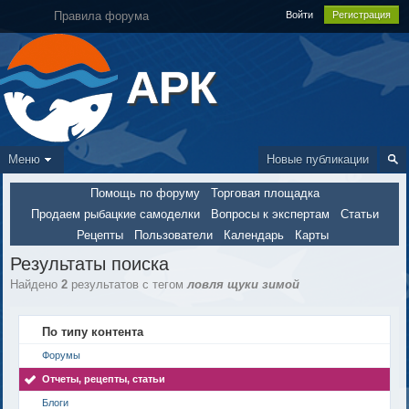
Правила форума
Войти
Регистрация
АРК
Меню
Новые публикации
Помощь по форуму
Торговая площадка
Продаем рыбацкие самоделки
Вопросы к экспертам
Статьи
Рецепты
Пользователи
Календарь
Карты
Результаты поиска
Найдено
2
результатов с тегом
ловля щуки зимой
По типу контента
Форумы
Отчеты, рецепты, статьи
Блоги