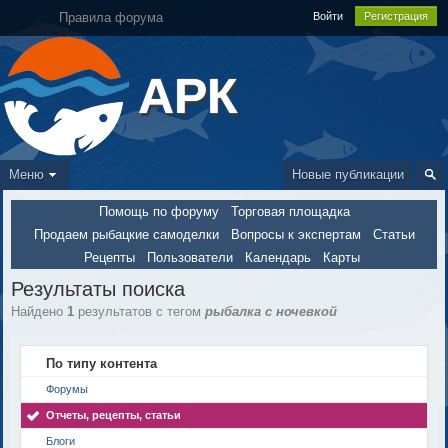
Правила форума
Войти
Регистрация
АРК
Меню
Новые публикации
Помощь по форуму
Торговая площадка
Продаем рыбацкие самоделки
Вопросы к экспертам
Статьи
Рецепты
Пользователи
Календарь
Карты
Результаты поиска
Найдено
1
результатов с тегом
рыбалка с ночевкой
По типу контента
Форумы
Отчеты, рецепты, статьи
Блоги