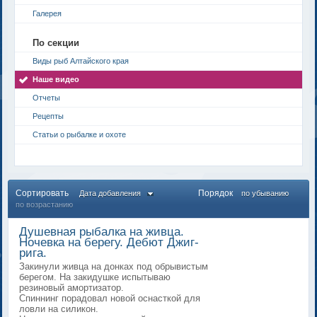
Галерея
По секции
Виды рыб Алтайского края
Наше видео
Отчеты
Рецепты
Статьи о рыбалке и охоте
Сортировать
Порядок
Дата добавления
по убыванию
по возрастанию
Душевная рыбалка на живца.
Ночевка на берегу. Дебют Джиг-
рига.
Закинули живца на донках под обрывистым
берегом. На закидушке испытываю
резиновый амортизатор.
Спиннинг порадовал новой оснасткой для
ловли на силикон.