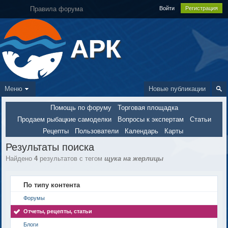
Правила форума
Войти
Регистрация
АРК
Меню
Новые публикации
Помощь по форуму
Торговая площадка
Продаем рыбацкие самоделки
Вопросы к экспертам
Статьи
Рецепты
Пользователи
Календарь
Карты
Результаты поиска
Найдено
4
результатов с тегом
щука на жерлицы
По типу контента
Форумы
Отчеты, рецепты, статьи
Блоги