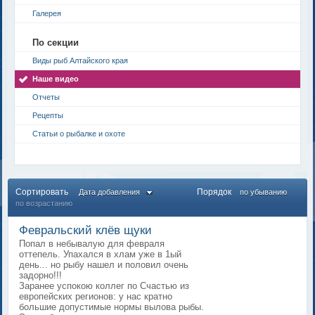
Галерея
По секции
Виды рыб Алтайского края
Наше видео
Отчеты
Рецепты
Статьи о рыбалке и охоте
Сортировать
Порядок
Дата добавления
по убыванию
по возрастанию
Февральский клёв щуки
Попал в небывалую для февраля
оттепель. Упахался в хлам уже в 1ый
день... но рыбу нашел и половил очень
задорно!!!
Заранее успокою коллег по Счастью из
европейских регионов: у нас кратно
большие допустимые нормы вылова рыбы.