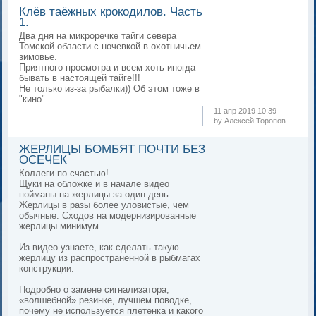
Клёв таёжных крокодилов. Часть
1.
Два дня на микроречке тайги севера
Томской области с ночевкой в охотничьем
зимовье.
Приятного просмотра и всем хоть иногда
бывать в настоящей тайге!!!
Не только из-за рыбалки)) Об этом тоже в
"кино"
11 апр 2019 10:39
by Алексей Торопов
ЖЕРЛИЦЫ БОМБЯТ ПОЧТИ БЕЗ
ОСЕЧЕК
Коллеги по счастью!
Щуки на обложке и в начале видео
пойманы на жерлицы за один день.
Жерлицы в разы более уловистые, чем
обычные. Сходов на модернизированные
жерлицы минимум.
Из видео узнаете, как сделать такую
жерлицу из распространенной в рыбмагах
конструкции.
Подробно о замене сигнализатора,
«волшебной» резинке, лучшем поводке,
почему не используется плетенка и какого