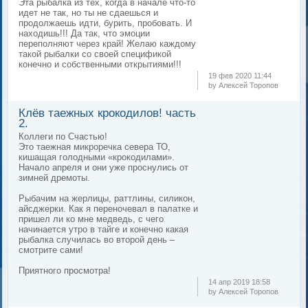
Эта рыбалка из тех, когда в начале что-то
идет не так, но ты не сдаешься и
продолжаешь идти, бурить, пробовать. И
находишь!!! Да так, что эмоции
переполняют через край! Желаю каждому
такой рыбалки со своей спецификой
конечно и собственными открытиями!!!
19 фев 2020 11:44
by Алексей Торопов
Клёв таежных крокодилов! часть
2.
Коллеги по Счастью!
Это таежная микроречка севера ТО,
кишащая голодными «крокодилами».
Начало апреля и они уже проснулись от
зимней дремоты.
Рыбачим на жерлицы, раттлины, силикон,
айсджерки. Как я переночевал в палатке и
пришел ли ко мне медведь, с чего
начинается утро в тайге и конечно какая
рыбалка случилась во второй день –
смотрите сами!
Приятного просмотра!
14 апр 2019 18:58
by Алексей Торопов