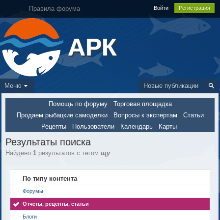
Правила форума
Войти
Регистрация
АРК
Меню
Новые публикации
Помощь по форуму
Торговая площадка
Продаем рыбацкие самоделки
Вопросы к экспертам
Статьи
Рецепты
Пользователи
Календарь
Карты
Результаты поиска
Найдено
1
результатов с тегом
щу
По типу контента
Форумы
Отчеты, рецепты, статьи
Блоги