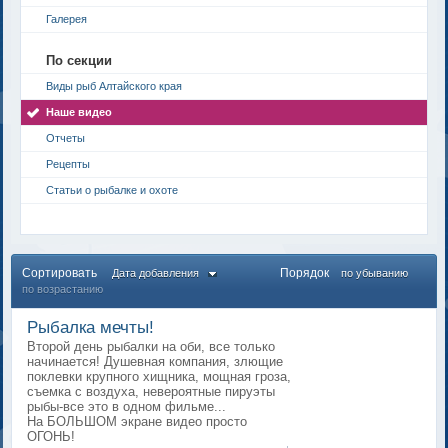
Галерея
По секции
Виды рыб Алтайского края
Наше видео
Отчеты
Рецепты
Статьи о рыбалке и охоте
Сортировать
Порядок
Дата добавления
по убыванию
по возрастанию
Рыбалка мечты!
Второй день рыбалки на оби, все только
начинается! Душевная компания, злющие
поклевки крупного хищника, мощная гроза,
съемка с воздуха, невероятные пируэты
рыбы-все это в одном фильме...
На БОЛЬШОМ экране видео просто
ОГОНЬ!