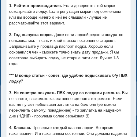
1. Рейтинг производителя.
Если доверяете этой марке -
осматривайте лодку. Если репутация марки под сомнением
или вы вообще ничего о ней не слышали - лучше не
рассматривайте этот вариант.
2. Год выпуска лодки.
Даже если лодкой редко и аккуратно
пользовались - ткань и клей в швах постепенно стареют.
Запрашивайте у продавца паспорт лодки. Хорошо если
сохранился чек - сможете точно знать дату продажи. Я бы
советовал выбирать лодку, не старше пяти лет. Лучше 1-3
года.
*** В конце статьи - совет: где удобно подыскивать б/у ПВХ
лодку?
3. Не советую покупать ПВХ лодку со следами ремонта.
Вы
не знаете, насколько качественно сделан этот ремонт. Если
вас не пугает небольшая заплатка на баллоне (её можно
переклеить самому, понадёжнее) - то заплатка на надувном
дне (НДНД) - проблема более серьёзная (!)
4. Клапана.
Проверьте каждый клапан лодки. Во время
накачивания. И в накачанном состоянии. Они должны надежно