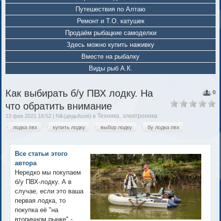
Путешествия по Алтаю
Ремонт и Т.О. катушек
Продаём рыбацкие самоделки
Здесь можно купить наживку
Вместе на рыбалку
Виды рыб А.К.
Как выбирать б/у ПВХ лодку. На
0
что обратить внимание
Техника, электроника
13 фев 2021 18:52 | Nik(дядьКоля) в
лодка пвх
купить лодку
выбор лодку
бу лодка пвх
Все статьи этого
автора
Нередко мы покупаем
б/у ПВХ-лодку. А в
случае, если это ваша
первая лодка, то
покупка её "на
вторичном рынке" -