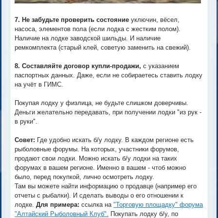
7. Не забудьте проверить состояние
уключин, вёсел,
насоса, элементов пола (если лодка с жестким полом).
Наличие на лодке заводской шильды. И наличие
ремкомплекта (старый клей, советую заменить на свежий).
8. Составляйте договор купли-продажи,
с указанием
паспортных данных. Даже, если не собираетесь ставить лодку
на учёт в ГИМС.
Покупая лодку у физлица, не будьте слишком доверчивы.
Деньги желательно передавать, при получении лодки "из рук -
в руки".
Совет:
Где удобно искать б/у лодку. В каждом регионе есть
рыболовные форумы. На которых, участники форумов,
продают свои лодки. Можно искать б/у лодки на таких
форумах в вашем регионе. Именно в вашем - чтоб можно
было, перед покупкой, лично осмотреть лодку.
Там вы можете найти информацию о продавце (например его
отчеты с рыбалки). И сделать выводы о его отношении к
лодке.
Для примера:
ссылка на
"Торговую площадку" форума
"Алтайский Рыболовный Клуб".
Покупать лодку б/у, по