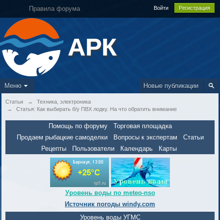
Правила форума
Войти
Регистрация
АРК
Меню
Новые публикации
Статьи
→
Техника, электроника
→
Статья: Как выбирать б/у ПВХ лодку. На что обратить внимание
Помощь по форуму
Торговая площадка
Продаем рыбацкие самоделки
Вопросы к экспертам
Статьи
Рецепты
Пользователи
Календарь
Карты
Уровень воды по meteo-nso
Источник погоды windy.com
Уровень воды УГМС