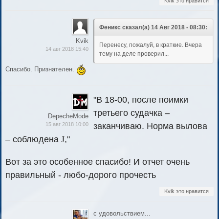
Kvik это нравится
Феникс сказал(а) 14 Авг 2018 - 08:30:
Kvik
Перенесу, пожалуй, в краткие. Вчера
14 авг 2018 15:40
тему на деле проверил...
Спасибо. Признателен.
"В 18-00, после поимки
третьего судачка –
DepecheMode
15 авг 2018 10:00
заканчиваю. Норма вылова
– соблюдена
J
,"
Вот за это особенное спасибо! И отчет очень
правильный - любо-дорого прочесть
Kvik это нравится
с удовольствием...