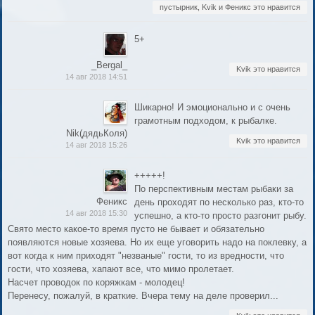
пустырник, Kvik и Феникс это нравится
5+
_Bergal_
Kvik это нравится
14 авг 2018 14:51
Шикарно! И эмоционально и с очень
грамотным подходом, к рыбалке.
Nik(дядьКоля)
Kvik это нравится
14 авг 2018 15:26
+++++!
По перспективным местам рыбаки за
Феникс
день проходят по несколько раз, кто-то
14 авг 2018 15:30
успешно, а кто-то просто разгонит рыбу.
Свято место какое-то время пусто не бывает и обязательно
появляются новые хозяева. Но их еще уговорить надо на поклевку, а
вот когда к ним приходят "незваные" гости, то из вредности, что
гости, что хозяева, хапают все, что мимо пролетает.
Насчет проводок по коряжкам - молодец!
Перенесу, пожалуй, в краткие. Вчера тему на деле проверил...