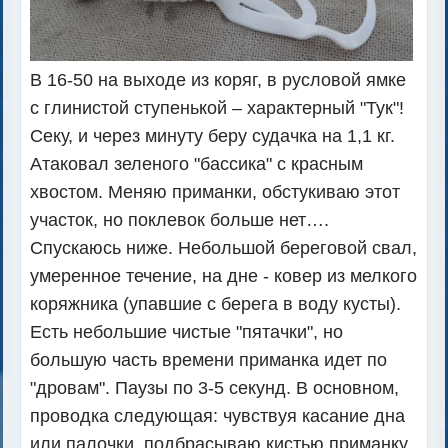
В 16-50 на выходе из коряг, в русловой ямке
с глинистой ступенькой – характерный "Тук"!
Секу, и через минуту беру судачка на 1,1 кг.
Атак
овал зеленого "бассика" с красным
хвостом. Меняю приманки, обстукиваю этот
участок, но поклевок больше нет….
Спускаюсь ниже. Небольшой береговой свал,
умеренное течение, на дне - ковер из мелкого
коряжника (упавшие с берега в воду кусты).
Есть небольшие чистые "пятачки", но
большую часть времени приманка идет по
"дровам". Паузы по 3-5 секунд. В основном,
проводка следующая: чувствуя касание дна
или палочки, подбрасываю кистью приманку