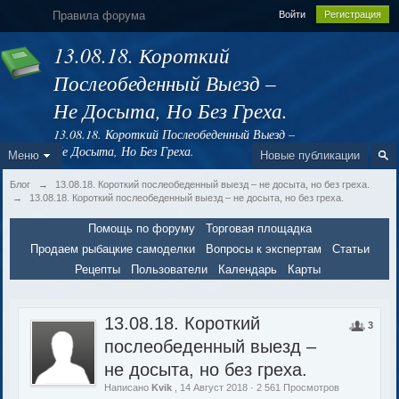
Правила форума
Войти
Регистрация
13.08.18. Короткий
Послеобеденный Выезд –
Не Досыта, Но Без Греха.
13.08.18. Короткий Послеобеденный Выезд –
Не Досыта, Но Без Греха.
Меню
Новые публикации
Блог
→
13.08.18. Короткий послеобеденный выезд – не досыта, но без греха.
→
13.08.18. Короткий послеобеденный выезд – не досыта, но без греха.
Помощь по форуму
Торговая площадка
Продаем рыбацкие самоделки
Вопросы к экспертам
Статьи
Рецепты
Пользователи
Календарь
Карты
13.08.18. Короткий
3
послеобеденный выезд –
не досыта, но без греха.
Написано
Kvik
, 14 Август 2018 · 2 561 Просмотров