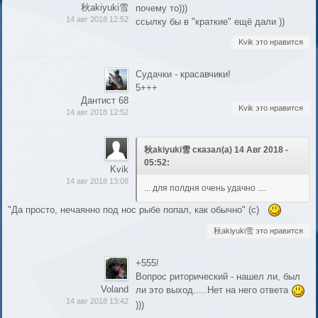
秋akiyuki雪
почему то)))
14 авг 2018 12:52
ссылку бы в "краткие" ещё дали ))
Kvik это нравится
Судачки - красавчики!
5+++
Дантист 68
Kvik это нравится
14 авг 2018 12:52
秋akiyuki雪 сказал(а) 14 Авг 2018 -
05:52:
Kvik
14 авг 2018 13:08
... для полдня очень удачно ....
"Да просто, нечаянно под нос рыбе попал, как обычно" (с)
秋akiyuki雪 это нравится
+555!
Вопрос риторический - нашел ли, был
Voland
ли это выход.....Нет на него ответа
14 авг 2018 13:42
)))