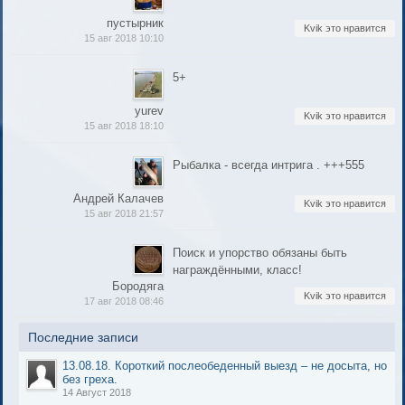
пустырник
Kvik это нравится
15 авг 2018 10:10
5+
yurev
Kvik это нравится
15 авг 2018 18:10
Рыбалка - всегда интрига . +++555
Андрей Калачев
Kvik это нравится
15 авг 2018 21:57
Поиск и упорство обязаны быть
награждёнными, класс!
Бородяга
Kvik это нравится
17 авг 2018 08:46
Последние записи
13.08.18. Короткий послеобеденный выезд – не досыта, но
без греха.
14 Август 2018