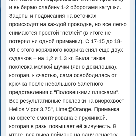
и выбираю слабину 1-2 оборотами катушки.
Зацепы и подвисания на веточках
происходят на каждой проводке, но все легко
снимаются простой "петлей" (в итоге не
потерял ни одной приманки). С 17-15 до 18-
00 с этого коряжного коврика снял еще двух
судачков – на 1,2 и 1,3 кг. Была также
поклевка мелкой щучки (явно докилошка),
которая, к счастью, сама освободилась от
крючка после небольшого балетного
представления с "Половецкими плясками".
Все результативные поклевки на виброхвост
Helios Vigor 3,75", Lime@Orange. Приманка
на офсете смонтирована с пружинкой,
которая в разы повышает её живучесть. В
итоге, вся рыба поймана на одну оснастку.