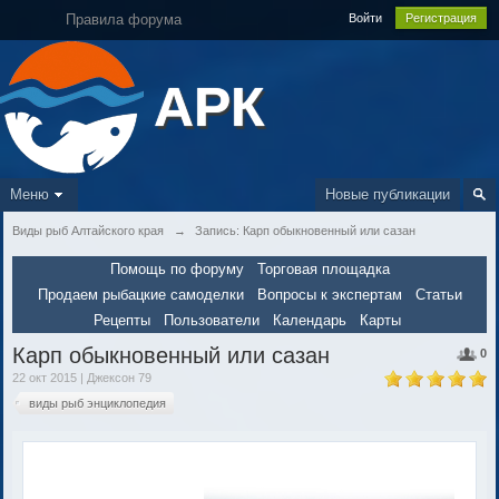
Правила форума
Войти
Регистрация
АРК
Меню
Новые публикации
Виды рыб Алтайского края
→
Запись: Карп обыкновенный или сазан
Помощь по форуму
Торговая площадка
Продаем рыбацкие самоделки
Вопросы к экспертам
Статьи
Рецепты
Пользователи
Календарь
Карты
Карп обыкновенный или сазан
0
22 окт 2015 | Джексон 79
виды рыб энциклопедия