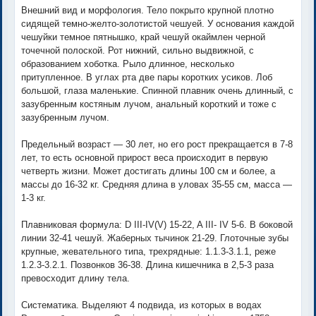
Внешний вид и морфология. Тело покрыто крупной плотно
сидящей темно-желто-золотистой чешуей. У основания каждой
чешуйки темное пятнышко, край чешуй окаймлен черной
точечной полоской. Рот нижний, сильно выдвижной, с
образованием хоботка. Рыло длинное, несколько
притупленное. В углах рта две пары коротких усиков. Лоб
большой, глаза маленькие. Спинной плавник очень длинный, с
зазубренным костяным лучом, анальный короткий и тоже с
зазубренным лучом.
Предельный возраст — 30 лет, но его рост прекращается в 7-8
лет, то есть основной прирост веса происходит в первую
четверть жизни. Может достигать длины 100 см и более, а
массы до 16-32 кг. Средняя длина в уловах 35-55 см, масса —
1-3 кг.
Плавниковая формула: D III-IV(V) 15-22, A III- IV 5-6. В боковой
линии 32-41 чешуй. Жаберных тычинок 21-29. Глоточные зубы
крупные, жевательного типа, трехрядные: 1.1.3-3.1.1, реже
1.2.3-3.2.1. Позвонков 36-38. Длина кишечника в 2,5-3 раза
превосходит длину тела.
Систематика. Выделяют 4 подвида, из которых в водах