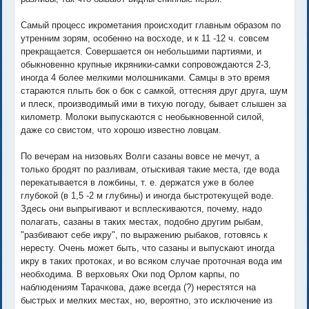
Самый процесс икрометания происходит главным образом по
утренним зорям, особенно на восходе, и к 11 -12 ч. совсем
прекращается. Совершается он небольшими партиями, и
обыкновенно крупные икряники-самки сопровождаются 2-3,
иногда 4 более мелкими молошниками. Самцы в это время
стараются плыть бок о бок с самкой, оттесняя друг друга, шум
и плеск, производимый ими в тихую погоду, бывает слышен за
километр. Молоки выпускаются с необыкновенной силой,
даже со свистом, что хорошо известно ловцам.
По вечерам на низовьях Волги сазаны вовсе не мечут, а
только бродят по разливам, отыскивая такие места, где вода
перекатывается в ложбины, т. е. держатся уже в более
глубокой (в 1,5 -2 м глубины) и иногда быстротекущей воде.
Здесь они выпрыгивают и всплескиваются, почему, надо
полагать, сазаны в таких местах, подобно другим рыбам,
"разбивают себе икру", по выражению рыбаков, готовясь к
нересту. Очень может быть, что сазаны и выпускают иногда
икру в таких протоках, и во всяком случае проточная вода им
необходима. В верховьях Оки под Орлом карпы, по
наблюдениям Тарачкова, даже всегда (?) нерестятся на
быстрых и мелких местах, но, вероятно, это исключение из