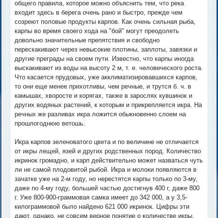
общего правила, которое можно объяснить тем, что река
входит здесь в берега очень рано и быстро, прежде чем
созреют половые продукты карпов. Как очень сильная рыба,
карпы во время своего хода на "бой" могут преодолеть
довольно значительные препятствия и свободно
перескакивают через невысокие плотины, заплоты, завязки и
другие преграды на своем пути. Известно, что карпы иногда
выскакивают из воды на высоту 2 м, т. е. человеческого роста.
Что касается прудовых, уже акклиматизировавшихся карпов,
то они еще менее прихотливы, чем речные, и трутся б. ч. в
камышах, хворосте и корягах, также в зарослях кувшинок и
других водяных растений, к которым и прикрепляется икра. На
речных же разливах икра ложится обыкновенно слоем на
прошлогоднюю ветошь.
Икра карпов зеленоватого цвета и по величине не отличается
от икры лещей, язей и других родственных пород. Количество
икринок громадно, и карп действительно может назваться чуть
ли не самой плодовитой рыбой. Икра и молоки появляются в
зачатке уже на 2-м году, но нерестятся карпы только по 3-му,
даже по 4-му году, большей частью достигнув 400 г, даже 800
г. Уже 800-900-граммовая самка имеет до 342 000, а у 3,5-
килограммовой было найдено 621 000 икринок. Цифры эти
дают, однако, не совсем верное понятие о количестве икры,