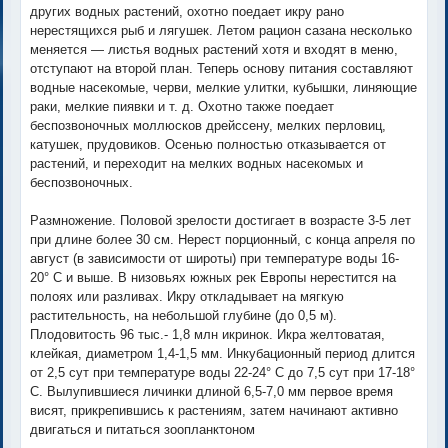
других водных растений, охотно поедает икру рано
нерестящихся рыб и лягушек. Летом рацион сазана несколько
меняется — листья водных растений хотя и входят в меню,
отступают на второй план. Теперь основу питания составляют
водные насекомые, черви, мелкие улитки, кубышки, линяющие
раки, мелкие пиявки и т. д. Охотно также поедает
беспозвоночных моллюсков дрейссену, мелких перловиц,
катушек, прудовиков. Осенью полностью отказывается от
растений, и переходит на мелких водных насекомых и
беспозвоночных.
Размножение. Половой зрелости достигает в возрасте 3-5 лет
при длине более 30 см. Нерест порционный, с конца апреля по
август (в зависимости от широты) при температуре воды 16-
20° С и выше. В низовьях южных рек Европы нерестится на
полоях или разливах. Икру откладывает на мягкую
растительность, на небольшой глубине (до 0,5 м).
Плодовитость 96 тыс.- 1,8 млн икринок. Икра желтоватая,
клейкая, диаметром 1,4-1,5 мм. Инкубационный период длится
от 2,5 сут при температуре воды 22-24° С до 7,5 сут при 17-18°
С. Вылупившиеся личинки длиной 6,5-7,0 мм первое время
висят, прикрепившись к растениям, затем начинают активно
двигаться и питаться зоопланктоном