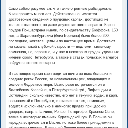
Само собою разумеется, что такие огромные рыбы должны
были прожить много лет. Действительно, имеются
достоверные сведения о прудовых карпах, достигших не
только столетнего, но даже двухсотлетнего возраста. Карпы
прудов Поншартрена имели, по свидетельству Бюффона, 150
лет, а Шарлотенбургским (близ Берлина) было более 200;
последние, кажется, целы и по настоящее время. Достигают
ли сазаны такой глубокой старости — подлежит сильному
сомнению, но, вероятно, и у нас в некоторых прудах удельных
имений около Петербурга, а также в ставах польских магнатов
найдутся столетние карпы.
В настоящее время карп водится почти во всех больших и
средних реках России, за исключением рек, впадающих в
Белое и Ледовитое моря. Всего реже встречается он в
Балтийском бассейне, в Петербургской губ., Лифляндии и
Эстляндии, сколько известно, его нет в текучих водах, и карп,
называемый в Петербурге, в отличие от язя, немецким,
водится исключительно в немногих прудах при царских
дворцах, напр. в Гатчине, Ропше, Петергофе, Красном Селе,
также в некоторых имениях Курляндской губ. В Польше он
изредка встречается в Висле, но тоже более принадлежит к
обитателям прудов. В средней России карп еще весьма редок