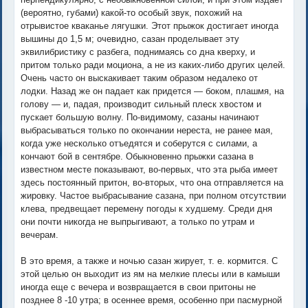
(вероятно, губами) какой-то особый звук, похожий на
отрывистое кваканье лягушки. Этот прыжок достигает иногда
вышины до 1,5 м; очевидно, сазан проделывает эту
эквилибристику с разбега, поднимаясь со дна кверху, и
притом только ради моциона, а не из каких-либо других целей.
Очень часто он выскакивает таким образом недалеко от
лодки. Назад же он падает как придется — боком, плашмя, на
голову — и, падая, производит сильный плеск хвостом и
пускает большую волну. По-видимому, сазаны начинают
выбрасываться только по окончании нереста, не ранее мая,
когда уже несколько отъедятся и соберутся с силами, а
кончают бой в сентябре. Обыкновенно прыжки сазана в
известном месте показывают, во-первых, что эта рыба имеет
здесь постоянный притон, во-вторых, что она отправляется на
жировку. Частое выбрасывание сазана, при полном отсутствии
клева, предвещает перемену погоды к худшему. Среди дня
они почти никогда не выпрыгивают, а только по утрам и
вечерам.
В это время, а также и ночью сазан жирует, т. е. кормится. С
этой целью он выходит из ям на мелкие плесы или в камыши
иногда еще с вечера и возвращается в свои притоны не
позднее 8 -10 утра; в осеннее время, особенно при пасмурной