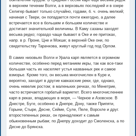
в верхнем течении Волги, а в верховьях последней и в озере
Селигер бывает только случайно, годами, б. ч. очень мелкий;
начиная с Твери, он попадается почти ежегодно, а далее
встречается все в большем и большем количестве и
достигает значительной величины. В Каму сазаны заходят
весьма редко; гораздо чаще бывают в Оке и ее притоках,
напр. в р. Проне, Цне и Мокше; в верхней Оке они, по
свидетельству Тарачкова, живут круглый год под Орлом.
В самих низовьях Волги и Урала карп является в огромном
количестве, особенно перед метанием икры, так как все-таки
большая часть их населяет устья названных рек и самое
взморье. Кроме того, он весьма многочислен в Куре и,
вероятно, заходит в другие кавказские реки, где, однако,
очень невелик ростом; в маленьких речках, по Менетрие,
часто встречается горбатый вариетет. Всего многочисленнее
карп в реках, впадающих в моря, — Черное и Азовское. В
Днестре, Буге, особенно в Днепре, Дону, также Припяти,
Горыни, Стыре, Десне, Сейме, Суле, Пеле, Ворскле и друг.
второстепенных реках, он принадлежит к самым
обыкновенным рыбам; по Днепру доходит до Смоленска, а по
Десне до Брянска.