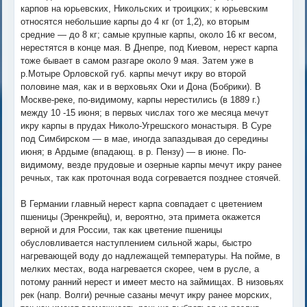
карпов на юрьевских, Никольских и троицких; к юрьевским
относятся небольшие карпы до 4 кг (от 1,2), ко вторым
средние — до 8 кг; самые крупные карпы, около 16 кг весом,
нерестятся в конце мая. В Днепре, под Киевом, нерест карпа
тоже бывает в самом разгаре около 9 мая. Затем уже в
р.Мотыре Орловской губ. карпы мечут икру во второй
половине мая, как и в верховьях Оки и Дона (Бобрики). В
Москве-реке, по-видимому, карпы нерестились (в 1889 г.)
между 10 -15 июня; в первых числах того же месяца мечут
икру карпы в прудах Николо-Угрешского монастыря. В Суре
под Симбирском — в мае, иногда запаздывая до середины
июня; в Ардыме (впадающ. в р. Пензу) — в июне. По-
видимому, везде прудовые и озерные карпы мечут икру ранее
речных, так как проточная вода согревается позднее стоячей.
В Германии главный нерест карпа совпадает с цветением
пшеницы (Эренкрейц), и, вероятно, эта примета окажется
верной и для России, так как цветение пшеницы
обусловливается наступлением сильной жары, быстро
нагревающей воду до надлежащей температуры. На пойме, в
мелких местах, вода нагревается скорее, чем в русле, а
потому ранний нерест и имеет место на займищах. В низовьях
рек (напр. Волги) речные сазаны мечут икру ранее морских,