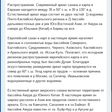
Распространение. Современный ареал сазана и карпа в
Евразии находится между 35 и 50° с.ш. и 30 и 135° в.д.
Естественный ареал вида состоит из двух частей: 1) водоемы
Понто-Каспийско-Аральского региона и 2) бассейн
дальневосточных рек и рек Юго-Восточной Азии, от Амура на
севере до Юньнаня (Китай) и Бирмы на юге.
Европейский сазан и карп в настоящее время населяют
пресные и солоноватые воды бассейнов Северного,
Балтийского, Средиземного, Черного, Азовского, Каспийского
и Аральского морей, оз. Иссык-Куль. Полагают, что исходным
регионом распространения европейского карпа и его
разнообразных пород был бассейн Дуная. Благодаря
искусственному разведению ареал карпа продвинулся на
север до 60° с.ш. Уход карпа из прудов — основная причина
его появления в р.Москве, оз.Селигер, Иваньковском
водохранилище и других водоемах.
Естественный ареал амурского сазана включал территорию от
бассейна Амура до Южного Китая. В настоящее время он
широко расселен в Азии вне пределов своего естественного
ареала. Есть на Камчатке, Сахалине и в оз.Байкал. В
бассейне Амура известен от оз. Буйр-Нур и р.Аргуни до