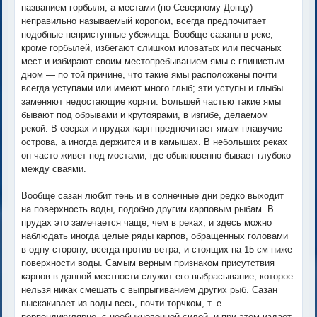
названием горбыля, а местами (по Северному Донцу)
неправильно называемый коропом, всегда предпочитает
подобные неприступные убежища. Вообще сазаны в реке,
кроме горбылей, избегают слишком иловатых или песчаных
мест и избирают своим местопребыванием ямы с глинистым
дном — по той причине, что такие ямы расположены почти
всегда уступами или имеют много глыб; эти уступы и глыбы
заменяют недостающие коряги. Большей частью такие ямы
бывают под обрывами и крутоярами, в изгибе, делаемом
рекой. В озерах и прудах карп предпочитает ямам плавучие
острова, а иногда держится и в камышах. В небольших реках
он часто живет под мостами, где обыкновенно бывает глубоко
между сваями.
Вообще сазан любит тень и в солнечные дни редко выходит
на поверхность воды, подобно другим карповым рыбам. В
прудах это замечается чаще, чем в реках, и здесь можно
наблюдать иногда целые ряды карпов, обращенных головами
в одну сторону, всегда против ветра, и стоящих на 15 см ниже
поверхности воды. Самым верным признаком присутствия
карпов в данной местности служит его выбрасывание, которое
нельзя никак смешать с выпрыгиванием других рыб. Сазан
выскакивает из воды весь, почти торчком, т. е.
перпендикулярно, с необыкновенной силой, и при этом издает