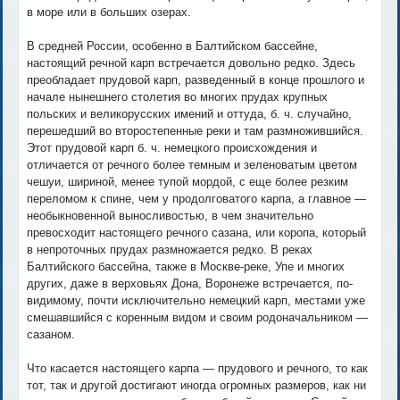
в море или в больших озерах.
В средней России, особенно в Балтийском бассейне,
настоящий речной карп встречается довольно редко. Здесь
преобладает прудовой карп, разведенный в конце прошлого и
начале нынешнего столетия во многих прудах крупных
польских и великорусских имений и оттуда, б. ч. случайно,
перешедший во второстепенные реки и там размножившийся.
Этот прудовой карп б. ч. немецкого происхождения и
отличается от речного более темным и зеленоватым цветом
чешуи, шириной, менее тупой мордой, с еще более резким
переломом к спине, чем у продолговатого карпа, а главное —
необыкновенной выносливостью, в чем значительно
превосходит настоящего речного сазана, или коропа, который
в непроточных прудах размножается редко. В реках
Балтийского бассейна, также в Москве-реке, Упе и многих
других, даже в верховьях Дона, Воронеже встречается, по-
видимому, почти исключительно немецкий карп, местами уже
смешавшийся с коренным видом и своим родоначальником —
сазаном.
Что касается настоящего карпа — прудового и речного, то как
тот, так и другой достигают иногда огромных размеров, как ни