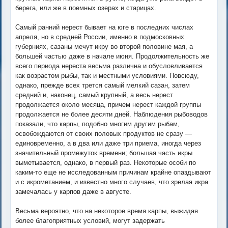
берега, или же в поемных озерах и старицах.
Самый ранний нерест бывает на юге в последних числах
апреля, но в средней России, именно в подмосковных
губерниях, сазаны мечут икру во второй половине мая, а
большей частью даже в начале июня. Продолжительность же
всего периода нереста весьма различна и обусловливается
как возрастом рыбы, так и местными условиями. Повсюду,
однако, прежде всех трется самый мелкий сазан, затем
средний и, наконец, самый крупный, а весь нерест
продолжается около месяца, причем нерест каждой группы
продолжается не более десяти дней. Наблюдения рыбоводов
показали, что карпы, подобно многим другим рыбам,
освобождаются от своих половых продуктов не сразу —
единовременно, а в два или даже три приема, иногда через
значительный промежуток времени; большая часть икры
выметывается, однако, в первый раз. Некоторые особи по
каким-то еще не исследованным причинам крайне опаздывают
и с икрометанием, и известно много случаев, что зрелая икра
замечалась у карпов даже в августе.
Весьма вероятно, что на некоторое время карпы, выжидая
более благоприятных условий, могут задержать