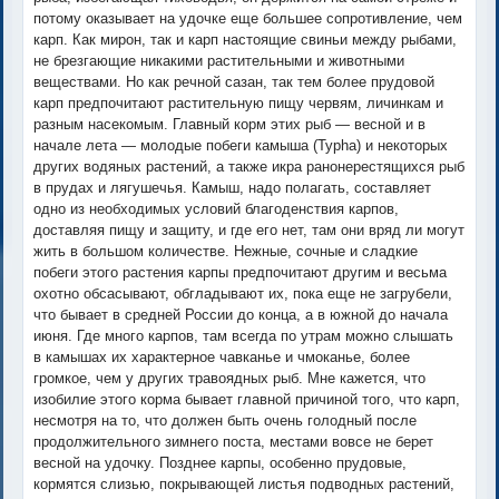
потому оказывает на удочке еще большее сопротивление, чем
карп. Как мирон, так и карп настоящие свиньи между рыбами,
не брезгающие никакими растительными и животными
веществами. Но как речной сазан, так тем более прудовой
карп предпочитают растительную пищу червям, личинкам и
разным насекомым. Главный корм этих рыб — весной и в
начале лета — молодые побеги камыша (Typha) и некоторых
других водяных растений, а также икра ранонерестящихся рыб
в прудах и лягушечья. Камыш, надо полагать, составляет
одно из необходимых условий благоденствия карпов,
доставляя пищу и защиту, и где его нет, там они вряд ли могут
жить в большом количестве. Нежные, сочные и сладкие
побеги этого растения карпы предпочитают другим и весьма
охотно обсасывают, обгладывают их, пока еще не загрубели,
что бывает в средней России до конца, а в южной до начала
июня. Где много карпов, там всегда по утрам можно слышать
в камышах их характерное чавканье и чмоканье, более
громкое, чем у других травоядных рыб. Мне кажется, что
изобилие этого корма бывает главной причиной того, что карп,
несмотря на то, что должен быть очень голодный после
продолжительного зимнего поста, местами вовсе не берет
весной на удочку. Позднее карпы, особенно прудовые,
кормятся слизью, покрывающей листья подводных растений,