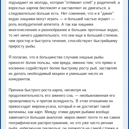
подъедают их молодь, которая "отбивает хлеб" у родителей, а
взрослых карпов беспокоят и заставляют их двигаться, а
следовательно больше есть. Нет сомнения, что и в "диких"
водах хищники могут играть — и большей частью играют —
роль возбудителей аппетита. А так как хищники
многочисленнее и разнообразнее в больших проточных водах,
то нет ничего удивительного, что они еще в большей степени,
чем простор и быстрота течения, способствуют быстрейшему
приросту рыбы.
Я полагаю, что в большинстве случаев хищные рыбы
приносят более пользы, чем вреда, именно тем, что прямо и
косвенно содействуют более быстрому росту рыб, заставляя
их делать необходимый моцион и уменьшая число их
конкурентов.
Причина быстрого роста карпа, несмотря на
продолжительность его зимнего сна, — необыкновенная его
прожорливость и притом всеядность. В этом отношении он
превосходит мирона-усача, который и не достигает такой
величины, как карп. Между этими двумя рыбами вообще
замечается большая аналогия: мирон имеет почти то же самое
географическое распространение, но это уже чисто речная
рыба, избегающая тиховодья; он держится на самой стреже и