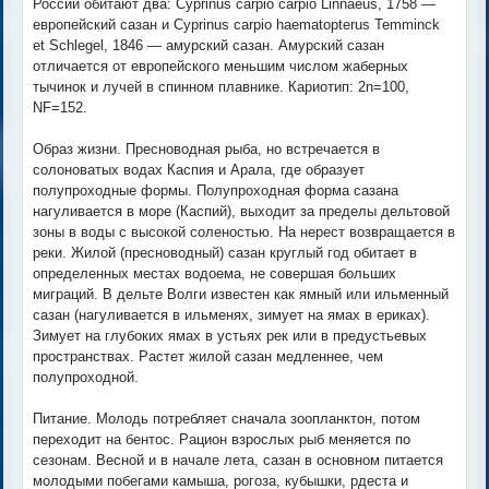
России обитают два: Cyprinus carpio carpio Linnaeus, 1758 —
европейский сазан и Cyprinus carpio haematopterus Temminсk
et Schlegel, 1846 — амурский сазан. Амурский сазан
отличается от европейского меньшим числом жаберных
тычинок и лучей в спинном плавнике. Кариотип: 2n=100,
NF=152.
Образ жизни. Пресноводная рыба, но встречается в
солоноватых водах Каспия и Арала, где образует
полупроходные формы. Полупроходная форма сазана
нагуливается в море (Каспий), выходит за пределы дельтовой
зоны в воды с высокой соленостью. На нерест возвращается в
реки. Жилой (пресноводный) сазан круглый год обитает в
определенных местах водоема, не совершая больших
миграций. В дельте Волги известен как ямный или ильменный
сазан (нагуливается в ильменях, зимует на ямах в ериках).
Зимует на глубоких ямах в устьях рек или в предустьевых
пространствах. Растет жилой сазан медленнее, чем
полупроходной.
Питание. Молодь потребляет сначала зоопланктон, потом
переходит на бентос. Рацион взрослых рыб меняется по
сезонам. Весной и в начале лета, сазан в основном питается
молодыми побегами камыша, рогоза, кубышки, рдеста и