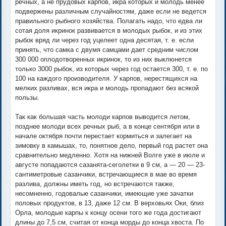
речных, а не прудовых карпов, икра которых и молодь менее
подвержены различным случайностям, даже если не ведется
правильного рыбного хозяйства. Полагать надо, что едва ли
сотая доля икринок развивается в молодых рыбок, и из этих
рыбок вряд ли через год уцелеет одна десятая, т. е. если
принять, что самка с двумя самцами дает средним числом
300 000 оплодотворенных икринок, то из них выклюнется
только 3000 рыбок, из которых через год остается 300, т. е. по
100 на каждого производителя. У карпов, нерестящихся на
мелких разливах, вся икра и молодь пропадают без всякой
пользы.
Так как большая часть молоди карпов выводится летом,
позднее молоди всех речных рыб, а в конце сентября или в
начале октября почти перестает кормиться и залегает на
зимовку в камышах, то, понятное дело, первый год растет она
сравнительно медленно. Хотя на нижней Волге уже в июле и
августе попадаются сазанята-сеголетки в 9 см, а — 20 — 23-
сантиметровые сазанчики, встречающиеся в мае во время
разлива, должны иметь год, но встречаются также,
несомненно, годовалые сазанчики, имеющие уже зачатки
половых продуктов, в 13, даже 12 см. В верховьях Оки, близ
Орла, молодые карпы к концу осени того же года достигают
длины до 7,5 см, считая от конца морды до конца хвоста. По