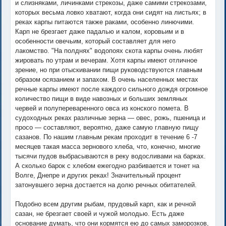
и слизняками, личинками стрекозы, даже самими стрекозами,
которых весьма ловко хватают, когда они сидят на листьях; в
реках карпы питаются также раками, особенно линючими.
Карп не брезгает даже падалью и калом, коровьим и в
особенности овечьим, который составляет для него
лакомство. "На полднях" водопоях скота карпы очень любят
жировать по утрам и вечерам. Хотя карпы имеют отличное
зрение, но при отыскивании пищи руководствуются главным
образом осязанием и запахом. В очень населенных местах
речные карпы имеют после каждого сильного дождя огромное
количество пищи в виде навозных и больших земляных
червей и полупереваренного овса из конского помета. В
судоходных реках различные зерна — овес, рожь, пшеница и
просо — составляют, вероятно, даже самую главную пищу
сазанов. По нашим главным рекам проходит в течение 6 -7
месяцев такая масса зернового хлеба, что, конечно, многие
тысячи пудов выбрасываются в реку водосливами на барках.
А сколько барок с хлебом ежегодно разбивается и тонет на
Волге, Днепре и других реках! Значительный процент
затонувшего зерна достается на долю речных обитателей.
Подобно всем другим рыбам, прудовый карп, как и речной
сазан, не брезгает своей и чужой молодью. Есть даже
основание думать, что они кормятся ею до самых заморозков,