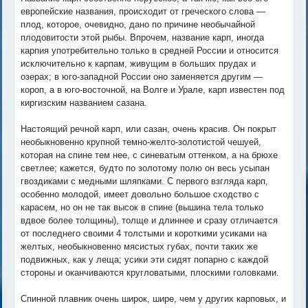
европейские названия, происходит от греческого слова —
плод, которое, очевидно, дано по причине необычайной
плодовитости этой рыбы. Впрочем, название карп, иногда
карпия употребительно только в средней России и относится
исключительно к карпам, живущим в больших прудах и
озерах; в юго-западной России оно заменяется другим —
короп, а в юго-восточной, на Волге и Урале, карп известен под
киргизским названием сазана.
Настоящий речной карп, или сазан, очень красив. Он покрыт
необыкновенно крупной темно-желто-золотистой чешуей,
которая на спине тем нее, с синеватым оттенком, а на брюхе
светлее; кажется, будто по золотому полю он весь усыпан
гвоздиками с медными шляпками. С первого взгляда карп,
особенно молодой, имеет довольно большое сходство с
карасем, но он не так высок в спине (вышина тела только
вдвое более толщины), толще и длиннее и сразу отличается
от последнего своими 4 толстыми и короткими усиками на
желтых, необыкновенно мясистых губах, почти таких же
подвижных, как у леща; усики эти сидят попарно с каждой
стороны и оканчиваются кругловатыми, плоскими головками.
Спинной плавник очень широк, шире, чем у других карповых, и