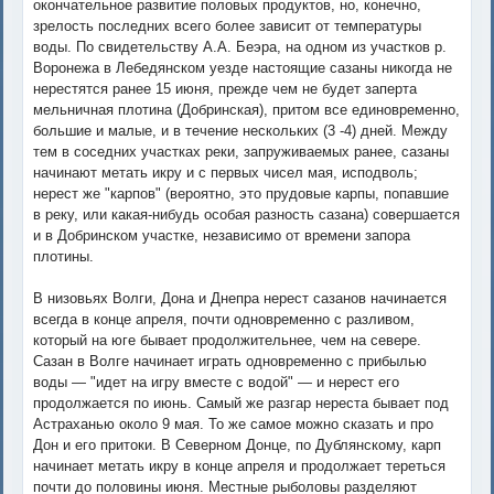
окончательное развитие половых продуктов, но, конечно,
зрелость последних всего более зависит от температуры
воды. По свидетельству А.А. Беэра, на одном из участков р.
Воронежа в Лебедянском уезде настоящие сазаны никогда не
нерестятся ранее 15 июня, прежде чем не будет заперта
мельничная плотина (Добринская), притом все единовременно,
большие и малые, и в течение нескольких (3 -4) дней. Между
тем в соседних участках реки, запруживаемых ранее, сазаны
начинают метать икру и с первых чисел мая, исподволь;
нерест же "карпов" (вероятно, это прудовые карпы, попавшие
в реку, или какая-нибудь особая разность сазана) совершается
и в Добринском участке, независимо от времени запора
плотины.
В низовьях Волги, Дона и Днепра нерест сазанов начинается
всегда в конце апреля, почти одновременно с разливом,
который на юге бывает продолжительнее, чем на севере.
Сазан в Волге начинает играть одновременно с прибылью
воды — "идет на игру вместе с водой" — и нерест его
продолжается по июнь. Самый же разгар нереста бывает под
Астраханью около 9 мая. То же самое можно сказать и про
Дон и его притоки. В Северном Донце, по Дублянскому, карп
начинает метать икру в конце апреля и продолжает тереться
почти до половины июня. Местные рыболовы разделяют