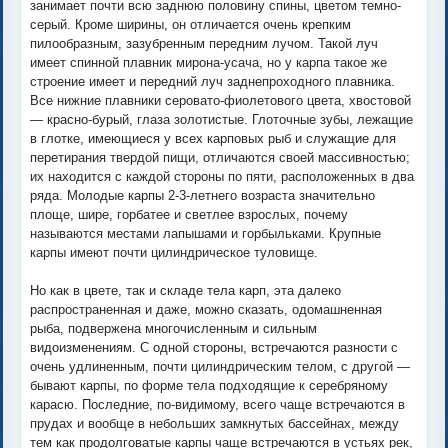
занимает почти всю заднюю половину спины, цветом темно-
серый. Кроме ширины, он отличается очень крепким
пилообразным, зазубренным передним лучом. Такой луч
имеет спинной плавник мирона-усача, но у карпа такое же
строение имеет и передний луч заднепроходного плавника.
Все нижние плавники серовато-фиолетового цвета, хвостовой
— красно-бурый, глаза золотистые. Глоточные зубы, лежащие
в глотке, имеющиеся у всех карповых рыб и служащие для
перетирания твердой пищи, отличаются своей массивностью;
их находится с каждой стороны по пяти, расположенных в два
ряда. Молодые карпы 2-3-летнего возраста значительно
площе, шире, горбатее и светлее взрослых, почему
называются местами лапышами и горбыльками. Крупные
карпы имеют почти цилиндрическое туловище.
Но как в цвете, так и складе тела карп, эта далеко
распространенная и даже, можно сказать, одомашненная
рыба, подвержена многочисленным и сильным
видоизменениям. С одной стороны, встречаются разности с
очень удлиненным, почти цилиндрическим телом, с другой —
бывают карпы, по форме тела подходящие к серебряному
карасю. Последние, по-видимому, всего чаще встречаются в
прудах и вообще в небольших замкнутых бассейнах, между
тем как продолговатые карпы чаще встречаются в устьях рек,