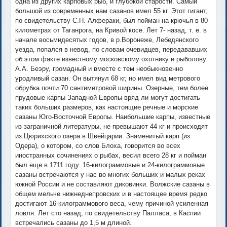
одна из других карповых рыб, и глубокой старости. Самый
большой из современных нам сазанов имел 55 кг. Этот гигант,
по свидетельству С.Н. Алфераки, был пойман на крючья в 80
километрах от Таганрога, на Кривой косе. Лет 7- назад, т. е. в
начале восьмидесятых годов, в р.Воронеже, Лебедянского
уезда, попался в невод, по словам очевидцев, передававших
об этом факте известному московскому охотнику и рыболову
А.А. Беэру, громадный и вместе с тем необыкновенно
уродливый сазан. Он вытянул 68 кг, но имел вид метрового
обрубка почти 70 сантиметровой ширины. Озерные, тем более
прудовые карпы Западной Европы вряд ли могут достигать
таких больших размеров, как настоящие речные и морские
сазаны Юго-Восточной Европы. Наибольшие карпы, известные
из заграничной литературы, не превышают 44 кг и происходят
из Цюрихского озера в Швейцарии. Знаменитый карп (из
Одера), о котором, со слов Блоха, говорится во всех
иностранных сочинениях о рыбах, весил всего 28 кг и пойман
был еще в 1711 году. 16-килограммовые и 24-килограммовые
сазаны встречаются у нас во многих больших и малых реках
южной России и не составляют диковинки. Волжские сазаны в
общем мельче нижнеднепровских и в настоящее время редко
достигают 16-килограммового веса, чему причиной усиленная
ловля. Лет сто назад, по свидетельству Палласа, в Каспии
встречались сазаны до 1,5 м длиной.