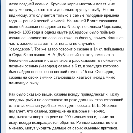
даже поздней осенью. Крупные карпы местами ловят и не
одну мелочь, а хватают и довольно крупную рыбу. Но, по-
видимому, это случается только в самые голодные времена
года — ранней весной и зимой. На нижней Волге сазанчики
поздней осенью попадаются на блесну: по словам Черкасова,
весной 1885 года в одном омуте р.Сердобы было поймано
изрядное количество сазанов тоже на блесну, причем большая
часть засечена за рот, т. е. попали не случайно —
"самодером". Тот же автор говорит о сазане в 14 кг, пойманном
в Сердобе на живца. Н. А. Дублянский также упоминает о
блеснении сазанов и сазанчиков и рассказывает о пойманном
поздней осенью (неводом) сазане в 6 кг, в желудке которого
был найден совершенно свежий окунь в 15 см. Очевидно,
сазаны на своих зимних становищах хватают иногда мимо
плывущую рыбу.
Как было сказано выше, сазаны всюду принадлежат к числу
оседлых рыб и не совершают по реке дальних странствований
для отыскивания удобных мест для нереста. В. Е. Яковлев
полагает, что сазаны, живущие на взморье и чернях,
подымаются вверх по реке на 200 километров и, выметав
икру, всегда возвращаются обратно. Речные сазаны, по его
мнению, могут уходить дальше от своих обычных притонов,