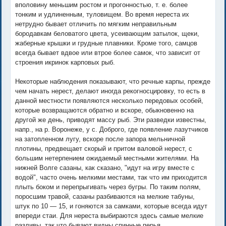
вполовину меньшим ростом и прогонностью, т. е. более
тонким и удлиненным, туловищем. Во время нереста их
нетрудно бывает отличить по мягким неправильным
бородавкам беловатого цвета, усеивающим затылок, щеки,
жаберные крышки и грудные плавники. Кроме того, самцов
всегда бывает вдвое или втрое более самок, что зависит от
строения икринок карповых рыб.
Некоторые наблюдения показывают, что речные карпы, прежде
чем начать нерест, делают иногда рекогносцировку, то есть в
данной местности появляются несколько передовых особей,
которые возвращаются обратно и вскоре, обыкновенно на
другой же день, приводят массу рыб. Эти разведки известны,
напр., на р. Воронеже, у с. Доброго, где появление лазутчиков
на затопленном лугу, вскоре после запора мельничной
плотины, предвещает скорый и притом валовой нерест, с
большим нетерпением ожидаемый местными жителями. На
нижней Волге сазаны, как сказано, "идут на игру вместе с
водой", часто очень мелкими местами, так что им приходится
плыть боком и перепрыгивать через бугры. По таким полям,
поросшим травой, сазаны разбиваются на мелкие табуны,
штук по 10 — 15, и гоняются за самками, которые всегда идут
впереди стаи. Для нереста выбираются здесь самые мелкие
разливы, так что бывают видны спинные перья.