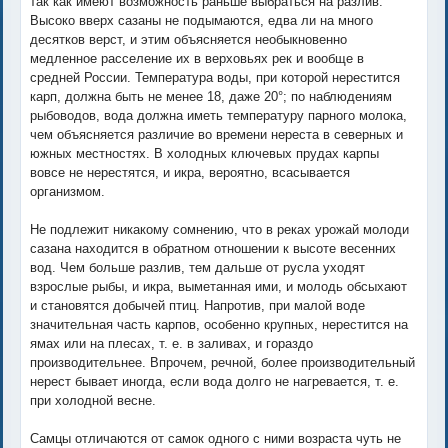
так как имеют возможность раньше выбраться на разлив.
Высоко вверх сазаны не подымаются, едва ли на много
десятков верст, и этим объясняется необыкновенно
медленное расселение их в верховьях рек и вообще в
средней России. Температура воды, при которой нерестится
карп, должна быть не менее 18, даже 20°; по наблюдениям
рыбоводов, вода должна иметь температуру парного молока,
чем объясняется различие во времени нереста в северных и
южных местностях. В холодных ключевых прудах карпы
вовсе не нерестятся, и икра, вероятно, всасывается
организмом.
Не подлежит никакому сомнению, что в реках урожай молоди
сазана находится в обратном отношении к высоте весенних
вод. Чем больше разлив, тем дальше от русла уходят
взрослые рыбы, и икра, выметанная ими, и молодь обсыхают
и становятся добычей птиц. Напротив, при малой воде
значительная часть карпов, особенно крупных, нерестится на
ямах или на плесах, т. е. в заливах, и гораздо
производительнее. Впрочем, речной, более производительный
нерест бывает иногда, если вода долго не нагревается, т. е.
при холодной весне.
Самцы отличаются от самок одного с ними возраста чуть не