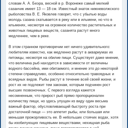
словам А. А. Беэра, весной в р. Воронеже самый мелкий
сазанчик имеет 13 — 18 см. Известный знаток нижневолжского
рыболовства В. Е. Яковлев говорит, что с убылью воды
молодь сазана скатывается в реку или в ильмени, но что в
ильменях, несмотря на огромное количество растительных и
животных пищевых веществ, сазанята растут много
медленнее, чем в реке.
В этом странном противоречии нет ничего удивительного:
любителям известно, как медленно растут в аквариумах их
питомцы, несмотря на обилие пищи. Существует даже мнение,
что величина рыб находится в зависимости от величины
водного бассейна, ими обитаемого, и мнение это до некоторой
степени справедливо, особенно относительно травоядных и
всеядных видов. Рыбы растут в течение всей своей жизни, и
рост их не подлежит тем законам, которым подчинен рост
высших позвоночных. С первого взгляда кажется
несомненным, что прирост рыб прямо пропорционален
количеству пищи, но здесь упущен из виду один весьма
важный фактор, обусловливающий быстроту роста при
достаточной пище — это аппетит рыбы, или большая или
меньшая прожорливость ее. В небольших стоячих водах, хотя
бы изобилующих пищевыми веществами, нехищная рыба