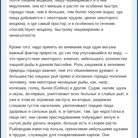
почти лишена моциона, пища переваривается в ней
медленнее, она ест меньше и растет не особенно быстро,
гораздо тише, чем в больших, тем более текучих водах, где
пища добывается с некоторым трудом, ценою некоторого
моциона, и где самый простор, и в особенности течение,
способствуют моциону, быстрому пищеварению и
ненасытности.
Кроме того, надо принять во внимание еще один весьма
важный фактор прироста, до сих пор упускавшийся из виду, —
это присутствие некоторого, конечно, небольшого, количества
хищной рыбы в данном бассейне. Роль хищников в экономии
природы гораздо важнее, чем это обыкновенно думают, и
большинство хищных рыб прямо и косвенно гораздо полезнее
человеку, чем некоторые нехищные рыбы, как, напр.,
колюшка, голец, бычки (Gobius) и другие. Судак, налим, щука
и окунь, во-первых, уничтожают всех больных и слабых рыб, и
уже в этом их огромная заслуга; во-вторых, разрежая
слишком густое население, увеличивают порцию пищи
здоровых и сильных рыб, и, в-третьих, там, где недостатка в
пище нет, они своим преследованием побуждают вялую и
сытую рыбу делать моцион, больше есть и скорее расти.
Рыбоводам известна польза, приносимая небольшими щуками
в прудах, служащих для откармливания карпов. Они