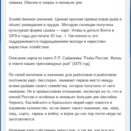
лимана. Обычен в озерах и низовьях рек.
Хозяйственное значение. Ценная крупная промысловая рыба и
объект разведения в прудах. Методом селекции получена
культурная форма сазана — карп. Уловы в дельте Волги в
1970-е годы достигали 10 тыс. т. Численность его
поддерживается подращиванием молоди в нерестово-
вырастных хозяйствах.
Описание карпа из книги Л.П. Сабанеева "Рыбы России. Жизнь
и ловля наших пресноводных рыб" (1875 год)
По своей величине и значению для рыболовов и рыболовов-
охотников карп, бесспорно, занимает первое место между
всеми рыбами своего семейства, которое получило от него
название. Но в промысловом отношении, несмотря на то, что в
южной России и особенно в низовьях больших рек бассейна
Черного, Каспийского и Аральского морей карп ловится в
огромном количестве, он не имеет такого значения, как, напр.,
лещ, сырть, тарань и вобла, и впрок до сих пор почти нигде не
заготовляется.
Название карп собственно нерусское, а так же, как все его