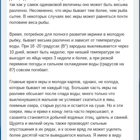
так как у самок одинаковой величины оно может быть весьма
различно. Несомненно, что икры бывает тем более, чем рыба
сытее. В некоторых случаях вес икры может равняться почти
половине веса рыбы.
Время, потребное для полного развития икринки в молодую
рыбку, бывает весьма различно и зависит от температуры
воды. При 18 -20 градусах (В°) зародыш выклевывается через
10 дней, может быть неделю; при низшей температуре он
выходит из яйца через 3 недели и более, а при резкой
перемене погоды и сильном охлаждении воды (градусов на
8?) совсем погибает.
Главные враги икры и молоди карпов, однако, не холода,
которые бывают не каждый год. Большая часть икры на
разливе обсыхает после спада воды; много только что
выклюнувшихся мальков не успевает скатиться в ямы,
поемные озера, старые русла и остается на суше. Но и эти
озерки, ямы и ерики к концу лета часто пересыхают, и
сазанята становятся добычей водяных птиц, цапель и свиней.
Щурята и мелкий окунь также производят сильные
опустошения в их рядах, и к осени вряд ли может уцелеть
более десятой части выведшегося малька. Я имею в виду