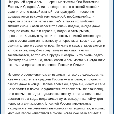
Что речной карп и сом — коренные жители Юго-Восточной
Европы и Средней Азии, вообще стран с высокой летней и
сравнительно низкой зимней температурой — косвенно
доказывается высокой температурой, необходимой для
нереста и развития икры этих рыб, а также их глубоким
зимним сном. Сазан нерестится очень поздно, иногда даже
позднее сома, линя и карася и, подобно этим рыбам,
проявляет большую чувствительность к низкой температуре,
еще с осени залегая на зимовку и переставая кормиться до
окончательного вскрытия вод. Но линь и карась зарываются в
ил, сазан же, подобно сому, зимует на ямах, а если
закапывается, то только в прудах и озерах, и то очень редко.
Поэтому сомнительно, чтобы сазан и сом могли бы когда-либо
акклиматизироваться на севере России и Сибири.
Из своего оцепенения сазан выходит только с ледоходом, на
юге — в марте, а в средней России — в апреле, в прудах и
озерах даже в конце. Первое время он, впрочем, ничем о себе
не заявляет и почти не удаляется от своих зимних становищ,
но с прибылью воды подымается кверху, хотя на небольшие
расстояния, а когда вода зальет луга, выходит на пойму для
нереста и для жировки. В южной России икрометание
находится в несомненной зависимости от водополья, и только
крупные карпы нерестятся в русле, когда уже река войдет в