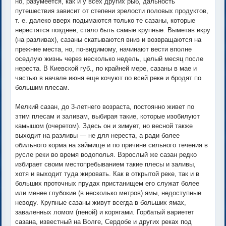
но, разумеется, как и у всех других рыб, дальность
путешествия зависит от степени зрелости половых продуктов,
т. е. далеко вверх подымаются только те сазаны, которые
нерестятся позднее, стало быть самые крупные. Выметав икру
(на разливах), сазаны скатываются вниз и возвращаются на
прежние места, но, по-видимому, начинают вести вполне
оседлую жизнь через несколько недель, целый месяц после
нереста. В Киевской губ., по крайней мере, сазаны в мае и
частью в начале июня еще кочуют по всей реке и бродят по
большим плесам.
Мелкий сазан, до 3-летнего возраста, постоянно живет по
этим плесам и заливам, выбирая такие, которые изобилуют
камышом (очеретом). Здесь он и зимует, но весной также
выходит на разливы — не для нереста, а ради более
обильного корма на займище и по причине сильного течения в
русле реки во время водополья. Взрослый же сазан редко
избирает своим местопребыванием такие плесы и заливы,
хотя и выходит туда жировать. Как в открытой реке, так и в
больших проточных прудах пристанищем его служат более
или менее глубокие (в несколько метров) ямы, недоступные
неводу. Крупные сазаны живут всегда в больших ямах,
заваленных ломом (пеной) и корягами. Горбатый вариетет
сазана, известный на Волге, Сердобе и других реках под