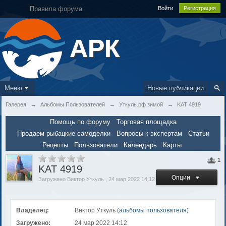
Правила форума
Войти
Регистрация
АРК
Меню
Новые публикации
Галерея
→
Альбомы Пользователей
→
Уткуль.рф зимой
→
KAT 4919
Помощь по форуму
Торговая площадка
Продаем рыбацкие самоделки
Вопросы к экспертам
Статьи
Рецепты
Пользователи
Календарь
Карты
1
KAT 4919
Опции
Загружено Виктор Уткуль , 24 мар 2022 14:12
Владелец:
Виктор Уткуль (
альбомы пользователя
)
Загружено:
24 мар 2022 14:12