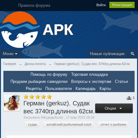
Правила форума
Войти
Регистрация
АРК
Меню
Новые публикации
Галерея
→
Доска почета
→
Герман (gerkuz). Судак вес 3740гр,длинна 62см.
Помощь по форуму
Торговая площадка
Продаем рыбацкие самоделки
Вопросы к экспертам
Статьи
Рецепты
Пользователи
Календарь
Карты
1
Герман (gerkuz). Судак
Опции
вес 3740гр,длинна 62см.
Загружено Nik(дядьКоля) , 17 мар 2015 18:18
судак
алтайский рыболовный клуб
отчет о рыбалке