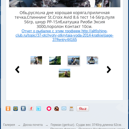
Обь,русло,на дне хорошая коряга,приличная
течка,Спиннинг St.Croix Avid 8.6 тест 14-56гр,пуля
56гр, шнур РР-15лб,катушка Риоби Эксия
3000,поролон Контакт 10см.
Отчет о рыбалке с этим трофеем http://altfishing-
club.ru/topic/37-otchyoty-otkrytaia-voda-2014-kratkie/page-
37#entry44165
Галерея
→
Доска почета
→
Герман (gerkuz). Судак вес 3740гр,длинна 62см.
Правила форума
·
Политика Конфиденциальности