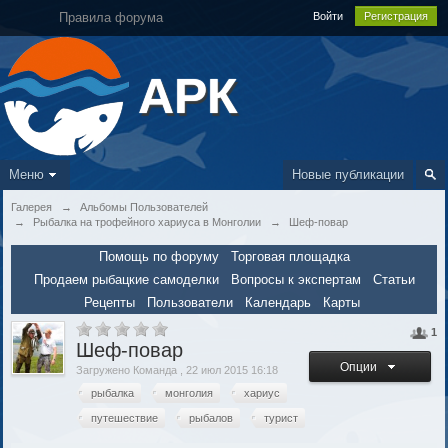
Правила форума
Войти
Регистрация
АРК
Меню
Новые публикации
Галерея
→
Альбомы Пользователей
→
Рыбалка на трофейного хариуса в Монголии
→
Шеф-повар
Помощь по форуму
Торговая площадка
Продаем рыбацкие самоделки
Вопросы к экспертам
Статьи
Рецепты
Пользователи
Календарь
Карты
1
Шеф-повар
Опции
Загружено Команда , 22 июл 2015 16:18
рыбалка
монголия
хариус
путешествие
рыбалов
турист