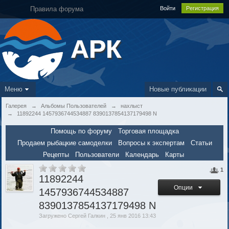
Правила форума
Войти
Регистрация
АРК
Меню
Новые публикации
Галерея
→
Альбомы Пользователей
→
нахлыст
→
11892244 1457936744534887 8390137854137179498 N
Помощь по форуму
Торговая площадка
Продаем рыбацкие самоделки
Вопросы к экспертам
Статьи
Рецепты
Пользователи
Календарь
Карты
1
11892244
Опции
1457936744534887
8390137854137179498 N
Загружено Сергей Галкин , 25 янв 2016 13:43