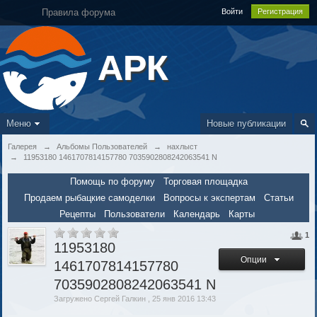
Правила форума
Войти
Регистрация
АРК
Меню
Новые публикации
Галерея
→
Альбомы Пользователей
→
нахлыст
→
11953180 1461707814157780 7035902808242063541 N
Помощь по форуму
Торговая площадка
Продаем рыбацкие самоделки
Вопросы к экспертам
Статьи
Рецепты
Пользователи
Календарь
Карты
1
11953180
Опции
1461707814157780
7035902808242063541 N
Загружено Сергей Галкин , 25 янв 2016 13:43