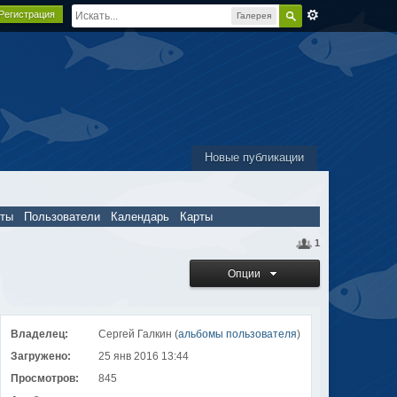
Регистрация
Галерея
Новые публикации
пты
Пользователи
Календарь
Карты
1
Опции
Владелец:
Сергей Галкин (
альбомы пользователя
)
Загружено:
25 янв 2016 13:44
Просмотров:
845