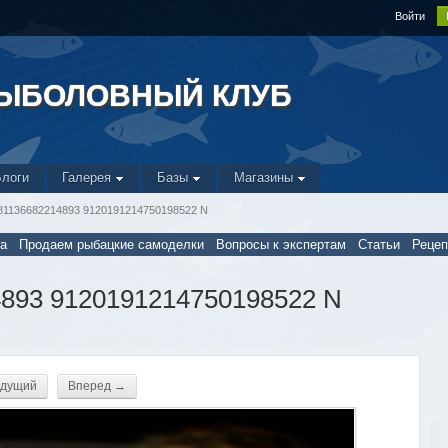
Войти
РЫБОЛОВНЫЙ КЛУБ
Блоги
Галерея
Базы
Магазины
81136682214893 9120191214750198522 N
а
Продаем рыбацкие самоделки
Вопросы к экспертам
Статьи
Реце
4893 9120191214750198522 N
дущий
Вперед →