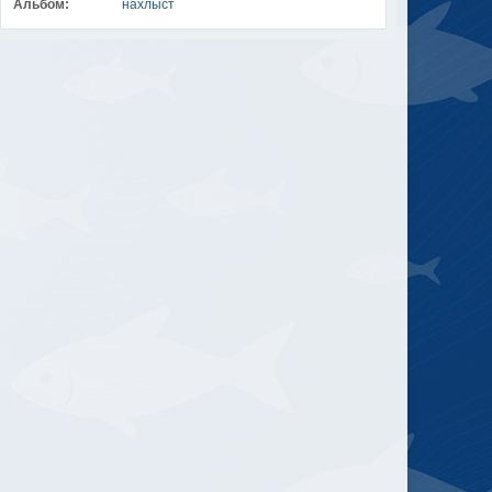
Альбом:
нахлыст