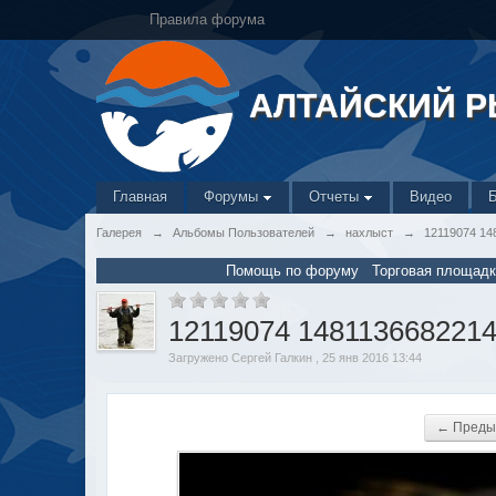
Правила форума
АЛТАЙСКИЙ 
Главная
Форумы
Отчеты
Видео
Галерея
→
Альбомы Пользователей
→
нахлыст
→
12119074 14
Помощь по форуму
Торговая площадк
12119074 148113668221
Загружено Сергей Галкин , 25 янв 2016 13:44
← Преды