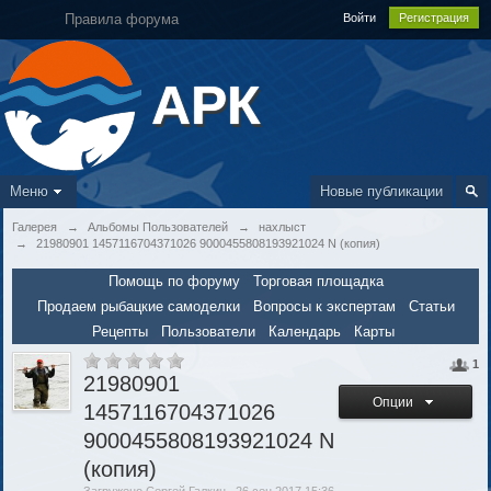
Правила форума
Войти
Регистрация
АРК
Меню
Новые публикации
Галерея
→
Альбомы Пользователей
→
нахлыст
→
21980901 1457116704371026 9000455808193921024 N (копия)
Помощь по форуму
Торговая площадка
Продаем рыбацкие самоделки
Вопросы к экспертам
Статьи
Рецепты
Пользователи
Календарь
Карты
1
21980901
Опции
1457116704371026
9000455808193921024 N
(копия)