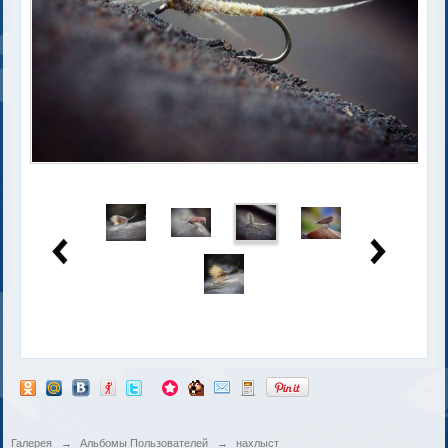
Галерея
→
Альбомы Пользователей
→
нахлыст