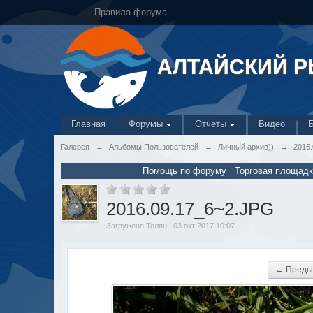
Правила форума
АЛТАЙСКИЙ 
Главная
Форумы
Отчеты
Видео
Галерея
→
Альбомы Пользователей
→
Личный архив))
→
2016
Помощь по форуму
Торговая площадк
2016.09.17_6~2.JPG
Загружено Толян , 03 окт 2017 10:07
← Преды