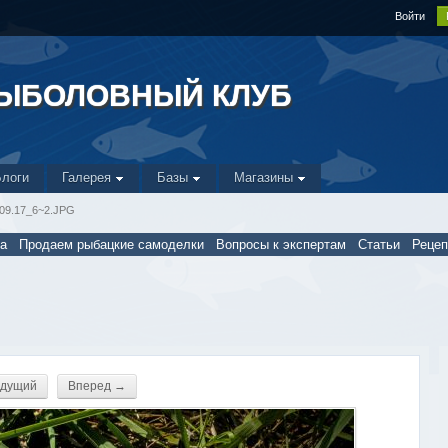
Войти
РЫБОЛОВНЫЙ КЛУБ
Блоги
Галерея
Базы
Магазины
.09.17_6~2.JPG
а
Продаем рыбацкие самоделки
Вопросы к экспертам
Статьи
Реце
дущий
Вперед →