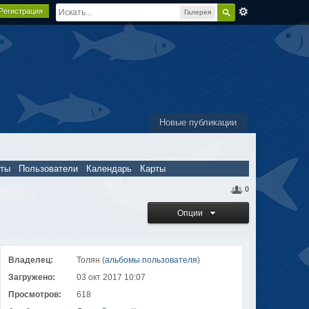
Регистрация
Галерея
Новые публикации
пты
Пользователи
Календарь
Карты
0
Опции
Владелец:
Толян (
альбомы пользователя
)
Загружено:
03 окт 2017 10:07
Просмотров:
618