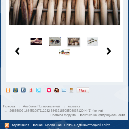
Галерея
→
Альбомы Пользователей
→
нахлыст
→
26865009 168451097112032 6843218508508037120 N (1) (копия)
Правила форума
·
Политика Конфиденциальности
Адаптивная
Полная
Мобильная
Связь с администрацией сайта