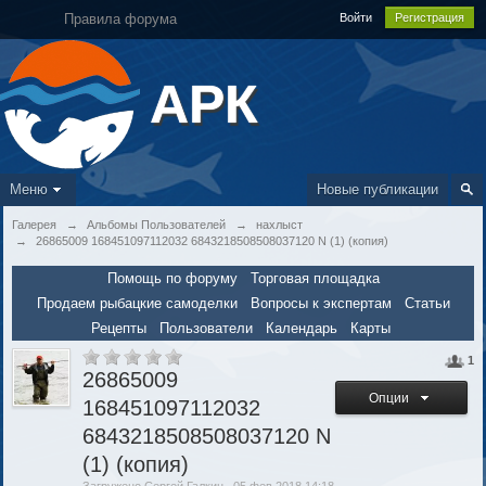
Правила форума
Войти
Регистрация
АРК
Меню
Новые публикации
Галерея
→
Альбомы Пользователей
→
нахлыст
→
26865009 168451097112032 6843218508508037120 N (1) (копия)
Помощь по форуму
Торговая площадка
Продаем рыбацкие самоделки
Вопросы к экспертам
Статьи
Рецепты
Пользователи
Календарь
Карты
1
26865009
Опции
168451097112032
6843218508508037120 N
(1) (копия)