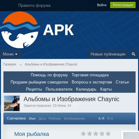
Правила форума
Войти
Регистрация
АРК
Меню
Новые публикации
Галерея
→
Альбомы и Изображения Chaynic
Помощь по форуму
Торговая площадка
Продаем рыбацкие самоделки
Вопросы к экспертам
Статьи
Рецепты
Пользователи
Календарь
Карты
Альбомы и Изображения Chaynic
Зарегистрирован: 23-Июнь 14
Сортировка:
Имя
Дата
Рейтинг
Изображения
А-Я
Я-А
Моя рыбалка