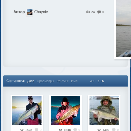
Автор
Chaynic
24
0
Сортировка:
Дата
Просмотры
Рейтинг
Имя
А-Я
Я-А
1428
0
1548
0
1392
0