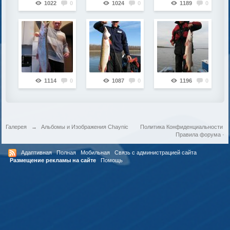
1022
0
1024
0
1189
0
1114
0
1087
0
1196
0
Галерея
→
Альбомы и Изображения Chaynic
Политика Конфиденциальности
Правила форума
·
Адаптивная
Полная
Мобильная
Связь с администрацией сайта
Размещение рекламы на сайте
Помощь