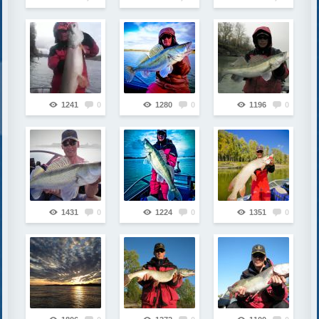
1241
0
1280
0
1196
0
1431
0
1224
0
1351
0