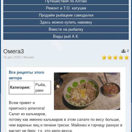
Путешествия по Алтаю
Ремонт и Т.О. катушек
Продаём рыбацкие самоделки
Здесь можно купить наживку
Вместе на рыбалку
Виды рыб А.К.
Омега3
2
16 дек 2020 | Феникс
Все рецепты этого
автора
Рыба,
Категория:
раки
Всем привет и
приятного аппетита!
Салат из кальмаров,
потому как именно кальмаров в этом салате по весу больше,
чем вареных яиц и печени трески. Майонез и горчицу разную в
расчет не беру, т.к. это дело вкуса.