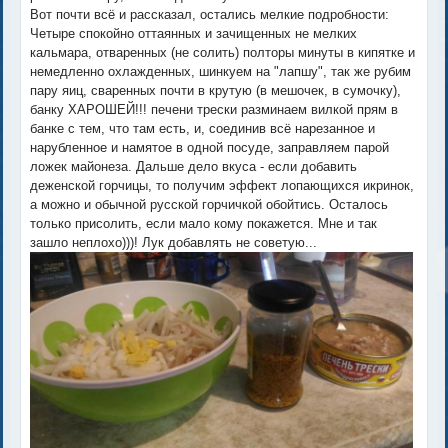
Вот почти всё и рассказал, остались мелкие подробности:
Четыре спокойно оттаянных и зачищенных не мелких
кальмара, отваренных (не солить) полторы минуты в кипятке и
немедленно охлажденных, шинкуем на "лапшу", так же рубим
пару яиц, сваренных почти в крутую (в мешочек, в сумочку),
банку ХАРОШЕЙ!!! печени трески разминаем вилкой прям в
банке с тем, что там есть, и, соединив всё нарезанное и
нарубленное и намятое в одной посуде, заправляем парой
ложек майонеза. Дальше дело вкуса - если добавить
деженской горчицы, то получим эффект лопающихся икринок,
а можно и обычной русской горчичкой обойтись. Осталось
только присолить, если мало кому покажется. Мне и так
зашло неплохо)))! Лук добавлять не советую...