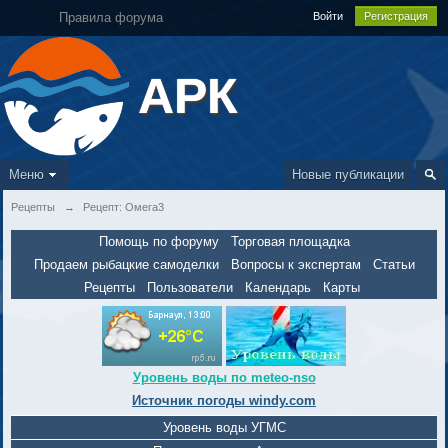
Правила форума
Войти
Регистрация
АРК
Меню
Новые публикации
Рецепты
→
Рецепт: Омега3
Помощь по форуму
Торговая площадка
Продаем рыбацкие самоделки
Вопросы к экспертам
Статьи
Рецепты
Пользователи
Календарь
Карты
Уровень воды по meteo-nso
Источник погоды windy.com
Уровень воды УГМС