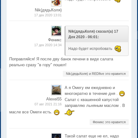
Nik(дядьКоля)
17 дек 2020 13:01
Nik(дядьКоля) сказал(а) 17
Дек 2020 - 06:01:
Феникс
17 дек 2020 14:34
Надо будет испробовать
Поправляйся! Я после дву банок печени в виде салата
реально сразу "в гору" пошел!
Nik(дядьКоля) и REDfive это нравится
А я Омегу ем ежедневно и
многократно в течение дня .
Alexei55
Салат с квашенной капустой
07 авг 2021 21:16
заправляю льняным маслом . В
масле все Омеги есть.
Феникс это нравится
Такой салат еще не ел, надо