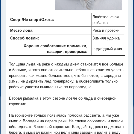
Любительская
Спорт/Не спорт/Охота:
рыбалка
Место лова:
Река и протоки
Способ ловли:
Зимняя удочка
Хорошо сработавшие приманки,
подлёдный джиг
насадки, прикормка:
Толщина льда на реке с каждым днём становится всё больше
и больше, и пока она относительно небольшая хочется успеть
проверить как можно больше мест, что бы потом, в середине
зимы, не дырявить лёд понапрасну, а обсверливать только
рабочие участки выявленные по перволедью.
Вторая рыбалка в этом сезоне ловле со льда и очередной
коряжник.
На горизонте только появилась полоска рассвета, а мы уже
были с Володей на берегу реки. Не спеша собрались и пошли
обследовать береговой коряжник. Каждый год река подмывает
берега, вымывая различной величины заводи и валит в воду