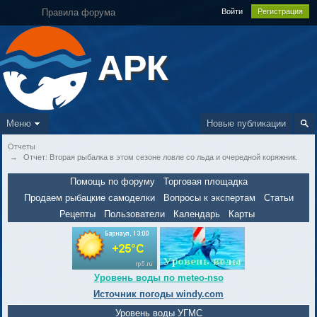
Правила форума
Войти
Регистрация
АРК
Меню
Новые публикации
Отчеты
→
Отчет: Вторая рыбалка в этом сезоне ловле со льда и очередной коряжник.
Помощь по форуму
Торговая площадка
Продаем рыбацкие самоделки
Вопросы к экспертам
Статьи
Рецепты
Пользователи
Календарь
Карты
Уровень воды по meteo-nso
Источник погоды windy.com
Уровень воды УГМС