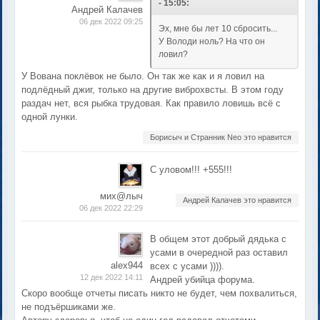
- 15:05:
Андрей Калачев
06 дек 2022 09:25
Эх, мне бы лет 10 сбросить...
У Володи ноль? На что он
ловил?
У Вована поклёвок не было. Он так же как и я ловил на
подлёдный джиг, только на другие виброхвсты. В этом году
раздач нет, вся рыбка трудовая. Как правило ловишь всё с
одной лунки.
Борисыч и Странник Neo это нравится
С уловом!!! +555!!!
мих@лыч
Андрей Калачев это нравится
06 дек 2022 22:29
В общем этот добрый дядька с
усами в очередной раз оставил
alex944
всех с усами )))).
12 дек 2022 14:11
Андрей убийца форума.
Скоро вообще отчеты писать никто не будет, чем похвалиться,
не подъёршиками же.