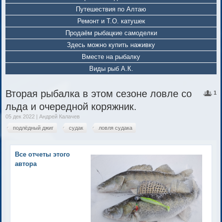
Путешествия по Алтаю
Ремонт и Т.О. катушек
Продаём рыбацкие самоделки
Здесь можно купить наживку
Вместе на рыбалку
Виды рыб А.К.
Вторая рыбалка в этом сезоне ловле со
1
льда и очередной коряжник.
05 дек 2022 | Андрей Калачев
подлёдный джиг
судак
ловля судака
Все отчеты этого
автора