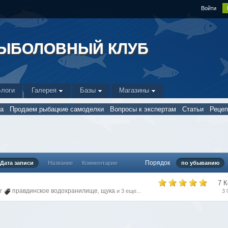
Войти
РЫБОЛОВНЫЙ КЛУБ
Блоги
Галерея
Базы
Магазины
а
Продаем рыбацкие самоделки
Вопросы к экспертам
Статьи
Реце
Порядок
Дата записи
Название
Комментарии
по убыванию
7 
г
правдинское водохранилище
щука
,
и 3 еще...
3 