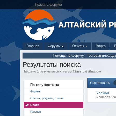
Правила форума
АЛТАЙСКИЙ 
Главная
Форумы
Отчеты
Видео
Помощь по форуму
Торговая площадк
Результаты поиска
Найдено
1
результатов с тегом
Classical Minnow
Сортировать
По типу контента
Форумы
Урожай
samec's бло
в
Отчеты, рецепты, статьи
Блоги
Галерея