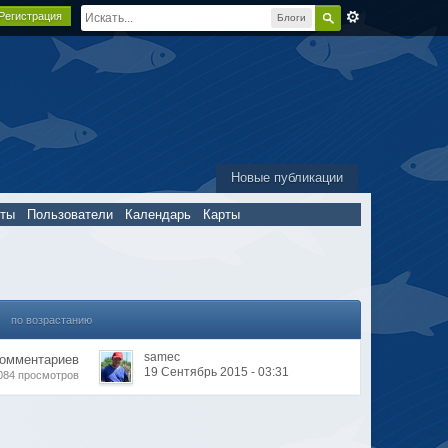
Регистрация
Блоги
Новые публикации
пты
Пользователи
Календарь
Карты
по возрастанию
samec
Комментариев
19 Сентябрь 2015 - 03:31
084 просмотров