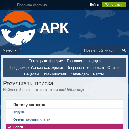
Правила форума
Войти
Регистрация
АРК
Меню
Новые публикации
Помощь по форуму
Торговая площадка
Продаем рыбацкие самоделки
Вопросы к экспертам
Статьи
Рецепты
Пользователи
Календарь
Карты
Результаты поиска
Найдено
2
результатов с тегом
sert killer pop
По типу контента
Форумы
Отчеты, рецепты, статьи
Блоги