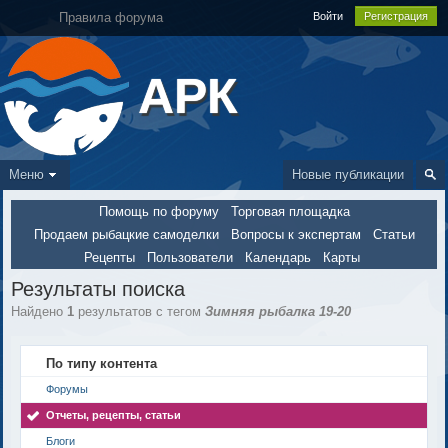
Правила форума
Войти
Регистрация
АРК
Меню
Новые публикации
Помощь по форуму
Торговая площадка
Продаем рыбацкие самоделки
Вопросы к экспертам
Статьи
Рецепты
Пользователи
Календарь
Карты
Результаты поиска
Найдено
1
результатов с тегом
Зимняя рыбалка 19-20
По типу контента
Форумы
Отчеты, рецепты, статьи
Блоги