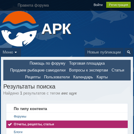
Правила форума
Войти
Регистрация
АРК
Меню
Новые публикации
Помощь по форуму
Торговая площадка
Продаем рыбацкие самоделки
Вопросы к экспертам
Статьи
Рецепты
Пользователи
Календарь
Карты
Результаты поиска
Найдено
1
результатов с тегом
вес щук
По типу контента
Форумы
Отчеты, рецепты, статьи
Блоги