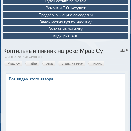
Путешествия по Алтаю
Ремонт и Т.О. катушек
Продаём рыбацкие самоделки
Здесь можно купить наживку
Вместе на рыбалку
Виды рыб А.К.
Коптильный пикник на реке Мрас Су
0
13 апр 2020 | GeNaAligator
Мрас су
тайга
река
отдых на реке
пикник
Все видео этого автора