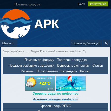
Правила форума
Войти
Регистрация
АРК
Меню
Новые публикации
Видео о рыбалке
→
Видео: Коптильный пикник на реке Мрас Су
Помощь по форуму
Торговая площадка
Продаем рыбацкие самоделки
Вопросы к экспертам
Статьи
Рецепты
Пользователи
Календарь
Карты
Уровень воды по meteo-nso
Источник погоды windy.com
Уровень воды УГМС