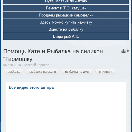
Путешествия по Алтаю
Ремонт и Т.О. катушек
Продаём рыбацкие самоделки
Здесь можно купить наживку
Вместе на рыбалку
Виды рыб А.К.
Помощь Кате и Рыбалка на силикон
0
"Гармошку"
05 сен 2020 | Алексей Торопов
рыбалка
рыбалка на окуня
рыбалка на джиг
спиннинг
Все видео этого автора