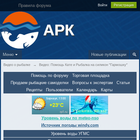
Правила форума
Войти
Регистрация
АРК
Меню
Новые публикации
Видео о рыбалке
→
Видео: Помощь Кате и Рыбалка на силикон "Гармошку"
Помощь по форуму
Торговая площадка
Продаем рыбацкие самоделки
Вопросы к экспертам
Статьи
Рецепты
Пользователи
Календарь
Карты
Уровень воды по meteo-nso
Источник погоды windy.com
Уровень воды УГМС