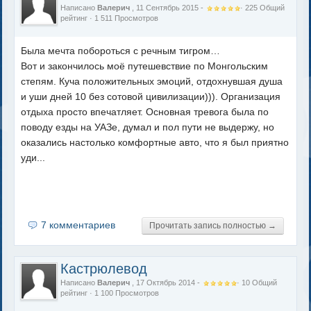
Написано
Валерич
, 11 Сентябрь 2015 -
·
225
Общий
рейтинг
· 1 511 Просмотров
Была мечта побороться с речным тигром…
Вот и закончилось моё путешевствие по Монгольским
степям. Куча положительных эмоций, отдохнувшая душа
и уши дней 10 без сотовой цивилизации))). Организация
отдыха просто впечатляет. Основная тревога была по
поводу езды на УАЗе, думал и пол пути не выдержу, но
оказались настолько комфортные авто, что я был приятно
уди...
7 комментариев
Прочитать запись полностью →
Кастрюлевод
Написано
Валерич
, 17 Октябрь 2014 -
·
10
Общий
рейтинг
· 1 100 Просмотров