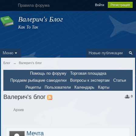
Правила форума
Войти
Регистрация
Валерич's Блог
Как То Так
Меню
Новые публикации
Блог
→
Валерич's блог
Помощь по форуму
Торговая площадка
Продаем рыбацкие самоделки
Вопросы к экспертам
Статьи
Рецепты
Пользователи
Календарь
Карты
Валерич's блог
0
Архив
Мечта