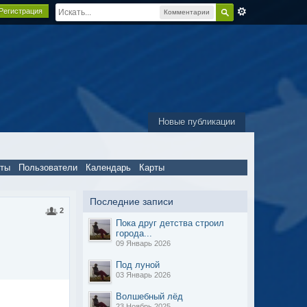
Регистрация
Комментарии
Новые публикации
пты
Пользователи
Календарь
Карты
Последние записи
2
Пока друг детства строил
города...
09 Январь 2026
Под луной
03 Январь 2026
Волшебный лёд
23 Ноябрь 2025