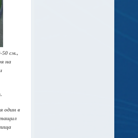
50 см.,
ря на
и
.
я один в
ытащил
лчища