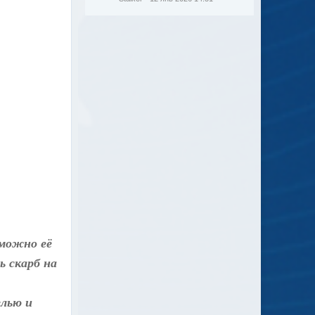
 можно её
ь скарб на
елью и