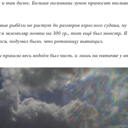
ы и так далее. Больше половины лунок приносят толь
е рыбёхи не растут до размеров взрослого судака, ну
лся экземпляр почти на 300 гр., тот ещё был монстр. 
азался, подумал было, что ротанищу вытащил.
мы пришли весь водоём был чист, и лишь на пятачке у 