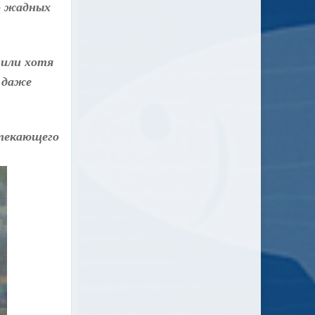
ко жадных
 или хотя
Я даже
втекающего