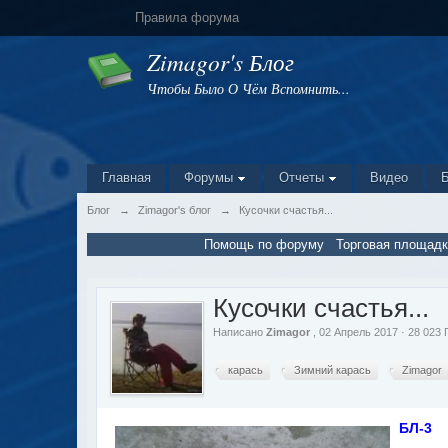
Правила форума
Zimagor's Блог
Чтобы Было О Чём Вспомнить...
Главная
Форумы
Отчеты
Видео
Блог
→
Zimagor's блог
→
Кусочки счастья...
Помощь по форуму
Торговая площадк
Кусочки счастья...
Написано
Zimagor
, 02 Апрель 2017 · 28 02
карась
Зимний карась
Zimagor
БЛ-3