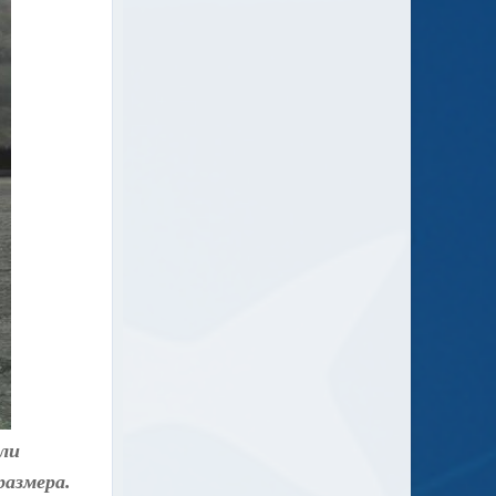
или
размера.