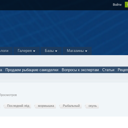
Войти
Блоги
Галерея
Базы
Магазины
а
Продаем рыбацкие самоделки
Вопросы к экспертам
Статьи
Реце
3 Просмотров
Последний лёд
мормышка
Рыбальный
окунь