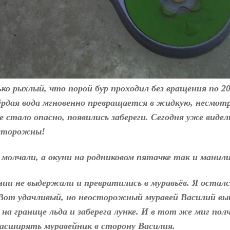
о рыхлый, что порой бур проходил без вращения по 20-
вёрдая вода мгновенно превращается в жидкую, несмот
стало опасно, появились забереги. Сегодня уже видел
осторожны!
 молчали, а окуни на родниковом пятачке так и манили
нии не выдержали и превратились в муравьёв. Я осталс
. Вот удачливый, но неосторожный муравей Василий в
 на границе льда и заберега лунке. И в тот же миг по
расширять муравейник в сторону Василия.