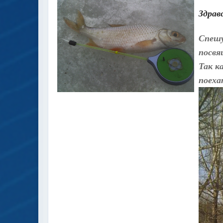
Здрав
Спешу
посвя
Так к
поеха