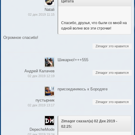
Цитата
Natali
02 дек 2019 11:15
Спасибо, друзья, что были со мной на
одной волне все эти строчки!
Огромное спасибо!
Zimagor это нравится
Шикарно!+++555
Андрей Калачев
Zimagor это нравится
02 дек 2019 12:19
присоединяюсь к Бородяге
пустырник
Zimagor это нравится
02 дек 2019 13:17
Zimagor сказал(а) 02 Дек 2019 -
02:25:
DepecheMode
02 дек 2019 19:24