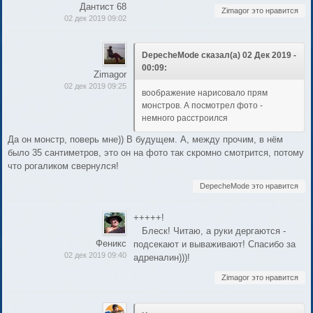
Дантист 68
Zimagor это нравится
02 дек 2019 09:02
DepecheMode сказал(а) 02 Дек 2019 -
00:09:
Zimagor
02 дек 2019 09:25
воображение нарисовало прям
монстров. А посмотрел фото -
немного расстроился
Да он монстр, поверь мне)) В будущем. А, между прочим, в нём
было 35 сантиметров, это он на фото так скромно смотрится, потому
что рогаликом свернулся!
DepecheMode это нравится
+++++!
Блеск! Читаю, а руки дергаются -
Феникс
подсекают и вываживают! Спасибо за
02 дек 2019 09:40
адреналин)))!
Zimagor это нравится