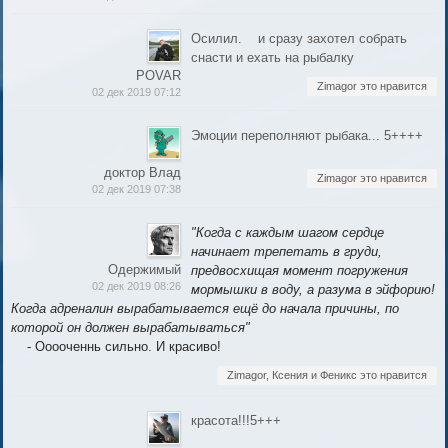
Осилил. и сразу захотел собрать
снасти и ехать на рыбалку
POVAR
Zimagor это нравится
02 дек 2019 07:12
Эмоции переполняют рыбака... 5++++
доктор Влад
Zimagor это нравится
02 дек 2019 07:38
"Когда с каждым шагом сердце
начинает трепетать в груди,
Одержимый
предвосхищая момент погружения
02 дек 2019 08:26
мормышки в воду, а разума в эйфорию!
Когда адреналин вырабатывается ещё до начала причины, по
которой он должен вырабатываться"
- Ооооченнь сильно. И красиво!
Zimagor, Ксения и Феникс это нравится
красота!!!5+++