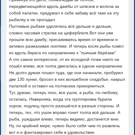
передвигающейся вдоль дамбы от шлюзов и волоча за
собой палатки, придумал я себе забаву всё таки на эту
рыбалку и не прогадал.
Пытливые рыбаки удалялись всё дальше и дальше,
словно часовая стрелка на циферблате.Вот они уже
прошли всю дамбу, присаживаясь время от времени и
активно размахивая локтями. И теперь косяк рыбы повёл
их вдоль берега по направлению к "пьяным берёзам".
А что самое интересное, от их исходной точки никто не
пошёл влево, вся толпа двигалась в одном направлении.
Не долго думая пошел туда, где они начинали, пробурил
две 130 лунки, бросил в них волшебное снадобье, накрыл
палаткой и оставил на полчасика прикормиться.
Тут, думаю, теперь тихо, все ушли, а рыба, по-любому,
осталась. Наверняка, когда эта группировка бурила
хором, подлещ просто разошёлся в разные стороны. И
теперь, тех, что ушли вправо гонит толпа всё дальше. А
рыба, ушедшая влево, теперь видимо, достанется мне.
Ну, по крайней мере, нужно было себя чем-то развлечь
вот я и фантазировал себе в удовольствие.