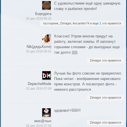
С удовольствием ещё одну шикарную
главу о рыбалке прочёл!
Бородяга
02 дек 2019 00:15
пустырник, Zimagor, Ascander74 и
еще 1
это нравится
Классно! Утром многие придут на
работу, включат компы. И заплачут
Nik(дядьКоля)
горькими слезами - до выходных еще
02 дек 2019 00:41
так долго )))))
Zimagor это нравится
Лучше бы фото совсем не прикреплял.
Пока читал - воображение нарисовало
DepecheMode
прям монстров. А посмотрел фото -
02 дек 2019 07:09
немного расстроился
Zimagor это нравится
здорово!+555!!!
мих@лыч
Zimagor это нравится
02 дек 2019 07:09