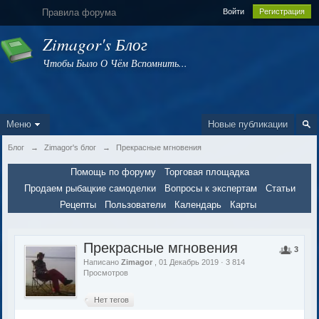
Правила форума
Войти
Регистрация
Zimagor's Блог
Чтобы Было О Чём Вспомнить...
Меню
Новые публикации
Блог
→
Zimagor's блог
→
Прекрасные мгновения
Помощь по форуму
Торговая площадка
Продаем рыбацкие самоделки
Вопросы к экспертам
Статьи
Рецепты
Пользователи
Календарь
Карты
Прекрасные мгновения
3
Написано
Zimagor
, 01 Декабрь 2019 · 3 814
Просмотров
Нет тегов