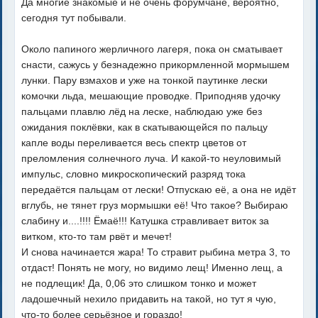
Да многие знакомые и не очень форумчане, вероятно,
сегодня тут побывали.
Около папиного жерличного лагеря, пока он сматывает
снасти, сажусь у безнадежно прикормленной мормышем
лунки. Пару взмахов и уже на тонкой паутинке лески
комочки льда, мешающие проводке. Приподняв удочку
пальцами плавлю лёд на леске, наблюдаю уже без
ожидания поклёвки, как в скатывающейся по пальцу
капле воды переливается весь спектр цветов от
преломления солнечного луча. И какой-то неуловимый
импульс, словно микроскопический разряд тока
передаётся пальцам от лески! Отпускаю её, а она не идёт
вглубь, не тянет груз мормышки её! Что такое? Выбираю
слабину и....!!!! Ёмаё!!! Катушка стравливает виток за
витком, кто-то там рвёт и мечет!
И снова начинается жара! То стравит рыбина метра 3, то
отдаст! Понять не могу, но видимо лещ! Именно лещ, а
не подлещик! Да, 0,06 это слишком тонко и может
ладошечный нехило придавить на такой, но тут я чую,
что-то более серьёзное и гораздо!