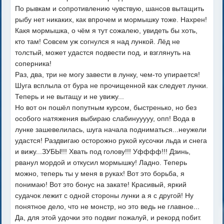
По рывкам и сопротивлению чувствую, шансов вытащить
рыбу нет никаких, как впрочем и мормышку тоже. Нахрен!
Какя мормышка, о чём я тут сожалею, увидеть бы хоть,
кто там! Совсем уж согнулся я над лункой. Лёд не
толстый, может удастся подвести под, и взглянуть на
соперника!
Раз, два, три не могу завести в лунку, чем-то упирается!
Шуга всплыла от бура не прочищенной как следует лунки.
Теперь и не вытащу и не увижу...
Но вот он пошёл попутным курсом, быстренько, но без
особого натяжения выбираю слабинууууу, опп! Вода в
лунке зашевелилась, шуга начала подниматься...неужели
удастся! Раздвигаю осторожно рукой кусочки льда и снега
и вижу...ЗУБЫ!!! Хвать под голову!!! Уфффф!!! Дзинь,
рванул мордой и откусил мормышку! Ладно. Теперь
можно, теперь ты у меня в руках! Вот это борьба, я
понимаю! Вот это бонус на закате! Красивый, яркий
судачок лежит с одной стороны лунки а я с другой! Ну
понятное дело, что не монстр, но это ведь не главное...
Да, для этой удочки это подвиг пожалуй, и рекорд побит.