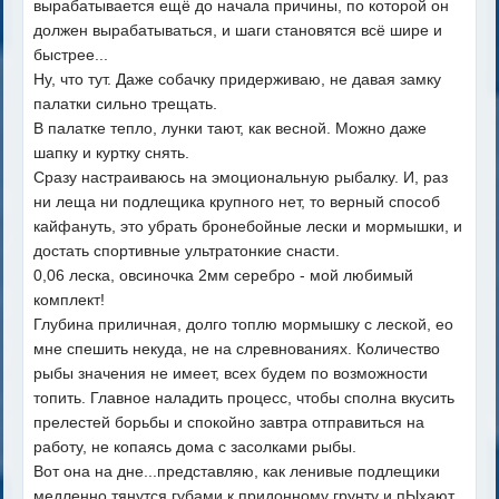
вырабатывается ещё до начала причины, по которой он
должен вырабатываться, и шаги становятся всё шире и
быстрее...
Ну, что тут. Даже собачку придерживаю, не давая замку
палатки сильно трещать.
В палатке тепло, лунки тают, как весной. Можно даже
шапку и куртку снять.
Сразу настраиваюсь на эмоциональную рыбалку. И, раз
ни леща ни подлещика крупного нет, то верный способ
кайфануть, это убрать бронебойные лески и мормышки, и
достать спортивные ультратонкие снасти.
0,06 леска, овсиночка 2мм серебро - мой любимый
комплект!
Глубина приличная, долго топлю мормышку с леской, ео
мне спешить некуда, не на слревнованиях. Количество
рыбы значения не имеет, всех будем по возможности
топить. Главное наладить процесс, чтобы сполна вкусить
прелестей борьбы и спокойно завтра отправиться на
работу, не копаясь дома с засолками рыбы.
Вот она на дне...представляю, как ленивые подлещики
медленно тянутся губами к придонному грунту и пЫхают