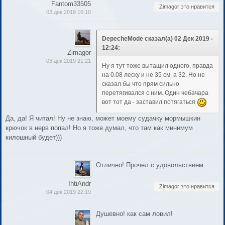
Fantom33505
Zimagor это нравится
03 дек 2019 16:10
DepecheMode сказал(а) 02 Дек 2019 -
12:24:
Zimagor
03 дек 2019 21:21
Ну я тут тоже вытащил одного, правда
на 0.08 леску и не 35 см, а 32. Но не
сказал бы что прям сильно
перетягивался с ним. Один чебачара
вот тот да - заставил потягаться
Да, да! Я читал! Ну не знаю, может моему судачку мормышкин
крючок в нерв попал! Но я тоже думал, что там как минимум
килошный будет)))
Отлично! Прочел с удовольствием.
IhtiAndr
Zimagor это нравится
04 дек 2019 22:19
Душевно! как сам ловил!