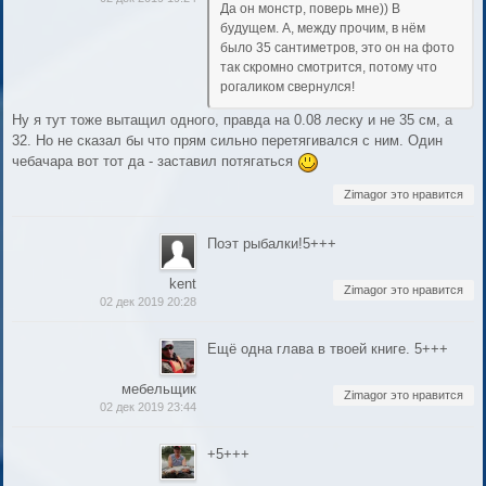
Да он монстр, поверь мне)) В
будущем. А, между прочим, в нём
было 35 сантиметров, это он на фото
так скромно смотрится, потому что
рогаликом свернулся!
Ну я тут тоже вытащил одного, правда на 0.08 леску и не 35 см, а
32. Но не сказал бы что прям сильно перетягивался с ним. Один
чебачара вот тот да - заставил потягаться
Zimagor это нравится
Поэт рыбалки!5+++
kent
Zimagor это нравится
02 дек 2019 20:28
Ещё одна глава в твоей книге. 5+++
мебельщик
Zimagor это нравится
02 дек 2019 23:44
+5+++