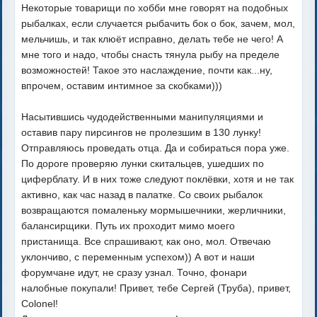
Некоторые товарищи по хобби мне говорят на подобных
рыбалках, если случается рыбачить бок о бок, зачем, мол,
мельчишь, и так клюёт исправно, делать тебе не чего! А
мне того и надо, чтобы снасть тянула рыбу на пределе
возможностей! Такое это наслаждение, почти как...ну,
впрочем, оставим интимное за скобками)))
Насытившись чудодейственными манипуляциями и
оставив пару пирсингов не пролезшим в 130 лунку!
Отправляюсь проведать отца. Да и собираться пора уже.
По дороге проверяю лунки скитальцев, ушедших по
циферблату. И в них тоже следуют поклёвки, хотя и не так
активно, как час назад в палатке. Со своих рыбалок
возвращаются помаленьку мормышечники, жерличники,
балансирщики. Путь их проходит мимо моего
пристанища. Все спрашивают, как оно, мол. Отвечаю
уклончиво, с переменным успехом)) А вот и наши
форумчане идут, не сразу узнал. Точно, фонари
налобные покупали! Привет, тебе Сергей (Труба), привет,
Colonel!