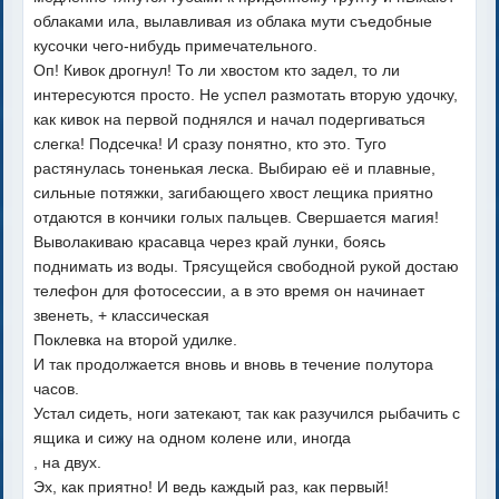
облаками ила, вылавливая из облака мути съедобные
кусочки чего-нибудь примечательного.
Оп! Кивок дрогнул! То ли хвостом кто задел, то ли
интересуются просто. Не успел размотать вторую удочку,
как кивок на первой поднялся и начал подергиваться
слегка! Подсечка! И сразу понятно, кто это. Туго
растянулась тоненькая леска. Выбираю её и плавные,
сильные потяжки, загибающего хвост лещика приятно
отдаются в кончики голых пальцев. Свершается магия!
Выволакиваю красавца через край лунки, боясь
поднимать из воды. Трясущейся свободной рукой достаю
телефон для фотосессии, а в это время он начинает
звенеть, + классическая
Поклевка на второй удилке.
И так продолжается вновь и вновь в течение полутора
часов.
Устал сидеть, ноги затекают, так как разучился рыбачить с
ящика и сижу на одном колене или, иногда
, на двух.
Эх, как приятно! И ведь каждый раз, как первый!