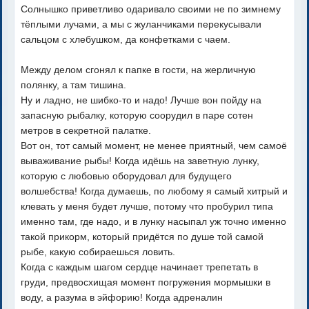
Солнышко приветливо одаривало своими не по зимнему
тёплыми лучами, а мы с жуланчиками перекусывали
сальцом с хлебушком, да конфетками с чаем.
Между делом сгонял к папке в гости, на жерличную
полянку, а там тишина.
Ну и ладно, не шибко-то и надо! Лучше вон пойду на
запасную рыбалку, которую соорудил в паре сотен
метров в секретной палатке.
Вот он, тот самый момент, не менее приятный, чем самоё
вываживание рыбы! Когда идёшь на заветную лунку,
которую с любовью оборудовал для будущего
волшебства! Когда думаешь, по любому я самый хитрый и
клевать у меня будет лучше, потому что пробурил типа
именно там, где надо, и в лунку насыпал уж точно именно
такой прикорм, который придётся по душе той самой
рыбе, какую собираешься ловить.
Когда с каждым шагом сердце начинает трепетать в
груди, предвосхищая момент погружения мормышки в
воду, а разума в эйфорию! Когда адреналин