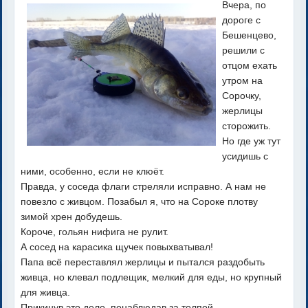
Вчера, по
дороге с
Бешенцево,
решили с
отцом ехать
утром на
Сорочку,
жерлицы
сторожить.
Но где уж тут
усидишь с
ними, особенно, если не клюёт.
Правда, у соседа флаги стреляли исправно. А нам не
повезло с живцом. Позабыл я, что на Сороке плотву
зимой хрен добудешь.
Короче, гольян нифига не рулит.
А сосед на карасика щучек повыхватывал!
Папа всё переставлял жерлицы и пытался раздобыть
живца, но клевал подлещик, мелкий для еды, но крупный
для живца.
Прикинув это дело, понаблюдав за толпой,