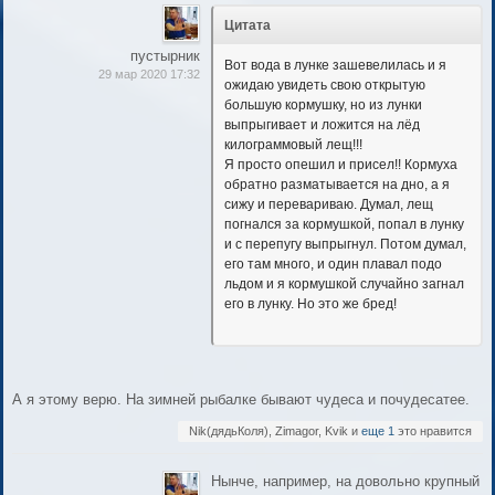
Цитата
пустырник
Вот вода в лунке зашевелилась и я
29 мар 2020 17:32
ожидаю увидеть свою открытую
большую кормушку, но из лунки
выпрыгивает и ложится на лёд
килограммовый лещ!!!
Я просто опешил и присел!! Кормуха
обратно разматывается на дно, а я
сижу и перевариваю. Думал, лещ
погнался за кормушкой, попал в лунку
и с перепугу выпрыгнул. Потом думал,
его там много, и один плавал подо
льдом и я кормушкой случайно загнал
его в лунку. Но это же бред!
А я этому верю. На зимней рыбалке бывают чудеса и почудесатее.
Nik(дядьКоля), Zimagor, Kvik и
еще 1
это нравится
Нынче, например, на довольно крупный