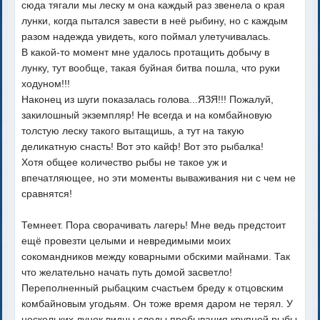
сюда тягали мы леску м она каждый раз звенела о края
лунки, когда пытался завести в неё рыбину, но с каждым
разом надежда увидеть, кого поймал улетучивалась.
В какой-то момент мне удалось протащить добычу в
лунку, тут вообще, такая буйная битва пошла, что руки
ходуном!!!
Наконец из шуги показалась голова...ЯЗЯ!!! Пожалуй,
закилошный экземпляр! Не всегда и на комбайновую
толстую леску такого вытащишь, а тут на такую
деликатную снасть! Вот это кайф! Вот это рыбалка!
Хотя общее количество рыбы не такое уж и
впечатляющее, но эти моменты вываживания ни с чем не
сравнятся!
Темнеет. Пора сворачивать лагерь! Мне ведь предстоит
ещё провезти целыми и невредимыми моих
сокомандников между коварными обскими майнами. Так
что желательно начать путь домой засветло!
Переполненный рыбацким счастьем бреду к отцовским
комбайновым угодьям. Он тоже время даром не терял. У
нескольких лунок видны следы пребывания крупной рыбы