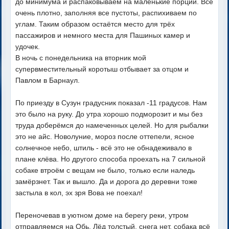
до минимума и распаковываем на маленькие порции. Всё
очень плотно, заполняя все пустоты, распихиваем по
углам. Таким образом остаётся место для трёх
пассажиров и немного места для Пашиных камер и
удочек.
В ночь с понедельника на вторник мой
супервместительный коротыш отбывает за отцом и
Павлом в Барнаул.
По приезду в Сузун градусник показал -11 градусов. Нам
это было на руку. До утра хорошо подморозит и мы без
труда доберёмся до намеченных целей. Но для рыбалки
это не айс. Новолуние, мороз после оттепели, ясное
солнечное небо, штиль - всё это не обнадеживало в
плане клёва. Но другого способа проехать на 7 сильной
собаке втроём с вещам не было, только если наледь
замёрзнет. Так и вышло. Да и дорога до деревни тоже
застыла в кол, эх зря Вова не поехал!
Переночевав в уютном доме на берегу реки, утром
отправляемся на Обь. Лёд толстый, снега нет, собака всё