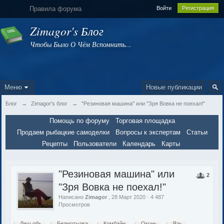
Правила форума
Войти
Регистрация
Zimagor's Блог
Чтобы Было О Чём Вспомнить...
Меню
Новые публикации
Блог
→
Zimagor's блог
→
"Резиновая машина" или "Зря Вовка не поехал!"
Помощь по форуму
Торговая площадка
Продаем рыбацкие самоделки
Вопросы к экспертам
Статьи
Рецепты
Пользователи
Календарь
Карты
"Резиновая машина" или
2
"Зря Вовка не поехал!"
Написано
Zimagor
, 28 Март 2020 · 4 487
Просмотров
Лещ обь
Безмотылка
Комбайн
Окунь
Язь