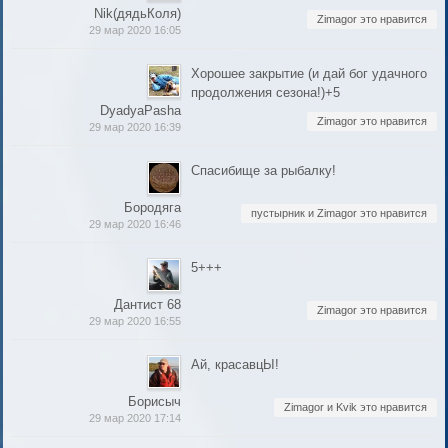
Nik(дядьКоля)
Zimagor это нравится
29 мар 2020 16:05
Хорошее закрытие (и дай бог удачного
продолжения сезона!)+5
DyadyaPasha
Zimagor это нравится
29 мар 2020 16:39
Спасибище за рыбалку!
Бородяга
пустырник и Zimagor это нравится
29 мар 2020 16:46
5+++
Дантист 68
Zimagor это нравится
29 мар 2020 16:55
Ай, красавцЫ!
Борисыч
Zimagor и Kvik это нравится
29 мар 2020 17:14