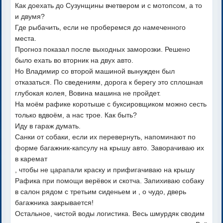
Как доехать до Сузунщины вчетвером и с мотопсом, а то
и двумя?
Где рыбачить, если не проберемся до намеченного
места.
Прогноз показал после выходных заморозки. Решено
было ехать во вторник на двух авто.
Но Владимир со второй машиной вынужден был
отказаться. По сведениям, дорога к берегу это сплошная
глубокая колея, Вовина машина не пройдет.
На моём рафике коротыше с буксировщиком можно сесть
только вдвоём, а нас трое. Как быть?
Иду в гараж думать.
Санки от собаки, если их перевернуть, напоминают по
форме багажник-капсулу на крышу авто. Заворачиваю их
в каремат
, чтобы не царапали краску и прифигачиваю на крышу
Рафика при помощи верёвок и скотча. Запихиваю собаку
в салон рядом с третьим сиденьем и , о чудо, дверь
багажника закрывается!
Остальное, чистой воды логистика. Весь шмурдяк сводим