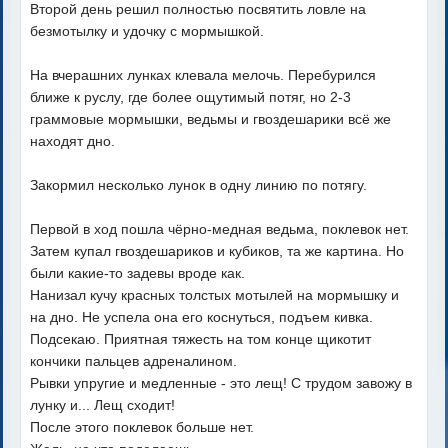
Второй день решил полностью посвятить ловле на
безмотылку и удочку с мормышкой.
На вчерашних лунках клевала мелочь. Перебурился
ближе к руслу, где более ощутимый потяг, но 2-3
граммовые мормышки, ведьмы и гвоздешарики всё же
находят дно.
Закормил несколько лунок в одну линию по потягу.
Первой в ход пошла чёрно-медная ведьма, поклевок нет.
Затем купал гвоздешариков и кубиков, та же картина. Но
были какие-то задевы вроде как.
Нанизал кучу красных толстых мотылей на мормышку и
на дно. Не успела она его коснуться, подъем кивка.
Подсекаю. Приятная тяжесть на том конце щикотит
кончики пальцев адреналином.
Рывки упругие и медленные - это лещ! С трудом завожу в
лунку и... Лещ сходит!
После этого поклевок больше нет.