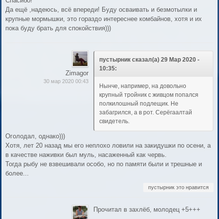
Спасибо!
Да ещё ,надеюсь, всё впереди! Буду осваивать и безмотылки и
крупные мормышки, это гораздо интереснее комбайнов, хотя и их
пока буду брать для спокойствия)))
пустырник сказал(а) 29 Мар 2020 -
10:35:
Zimagor
30 мар 2020 00:43
Нынче, например, на довольно
крупный тройник с живцом попался
полкилошный подлещик. Не
забагрился, а в рот. Серёгаалтай
свидетель.
Оголодал, однако)))
Хотя, лет 20 назад мы его неплохо ловили на закидушки по осени, а
в качестве наживки был муль, насаженный как червь.
Тогда рыбу не взвешивали особо, но по памяти были и трешные и
более...
пустырник это нравится
Прочитал в захлёб, молодец +5+++