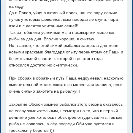
на льду.
Да и Павел, уйдя в активный поиск, нашел пару ловчих
лунок у которых шевелясь лежат мордатые окуни, пара
язей и с десяток упитанных лещей!
Так вот общими усилиями мы и наковыряли мешочек
рыбы за два дня. Вполне хорошо, я считаю.
Но главное, что этой зимой рыбалка заиграла для меня
новыми красками благодаря опыту перенятому от Паши и
безмотыльной снасти, к которой я до этого года
относился достаточно скептически.
При сборах в обратный путь Паша недоумевал, насколько
вместительной может оказаться маленькая машина, если
очень сильно захотеть на рыбалку!!!
Закрытие Обской зимней рыбалки этого сезона оказалось
на славу замечательным, несмотря на то, что в первый
день мне уже хотелось побыстрее оттуда свалить, так как
рыба не ловилась, а лёд посреди Оби уже пустился и
трескался у берегов!)))