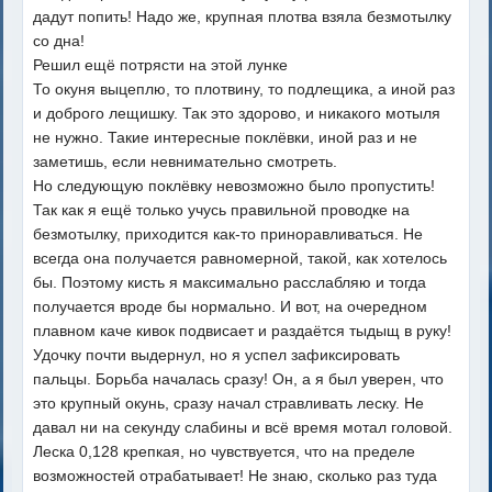
дадут попить! Надо же, крупная плотва взяла безмотылку
со дна!
Решил ещё потрясти на этой лунке
То окуня выцеплю, то плотвину, то подлещика, а иной раз
и доброго лещишку. Так это здорово, и никакого мотыля
не нужно. Такие интересные поклёвки, иной раз и не
заметишь, если невнимательно смотреть.
Но следующую поклёвку невозможно было пропустить!
Так как я ещё только учусь правильной проводке на
безмотылку, приходится как-то приноравливаться. Не
всегда она получается равномерной, такой, как хотелось
бы. Поэтому кисть я максимально расслабляю и тогда
получается вроде бы нормально. И вот, на очередном
плавном каче кивок подвисает и раздаётся тыдыщ в руку!
Удочку почти выдернул, но я успел зафиксировать
пальцы. Борьба началась сразу! Он, а я был уверен, что
это крупный окунь, сразу начал стравливать леску. Не
давал ни на секунду слабины и всё время мотал головой.
Леска 0,128 крепкая, но чувствуется, что на пределе
возможностей отрабатывает! Не знаю, сколько раз туда