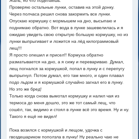
Жаль, но что поделаешь.
Проверяю остальные лунки, оставив на этой донку.
Через полчаса решил снова закормить все лунки.
Опускаю кормушку с мормышем на дно, высыпаю и
поднимаю обратно. Вот вода в лунке зашевелилась и я
ожидаю увидеть свою открытую большую кормушку, но из
лунки выпрыгивает и ложится на лёд килограммовый
лещ!!!
Я просто опешил и присел!! Кормуха обратно
разматывается на дно, а я сижу и перевариваю. Думал,
лещ погнался за кормушкой, попал в лунку и с перепугу
выпрыгнул. Потом думал, его там много, и один плавал
подо льдом и я кормушкой случайно загнал его в лунку.
Но это же бред!
Только когда снова вымотал кормушку и налил чая из
термоса до меня дошло, это же тот самый лещ, что
сошёл, так, видимо и стоял в лунке всё это время. Ну и ну.
Такого я ещё не видел!
Пока возился с кормушкой и лещом, удочка с
гвоздешариком поползла в лунку! Ну реально чаю не