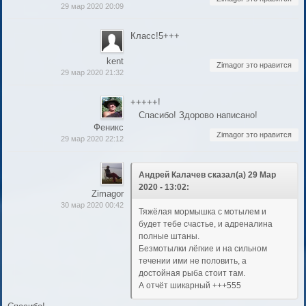
29 мар 2020 20:09
Класс!5+++
kent
Zimagor это нравится
29 мар 2020 21:32
+++++!
Спасибо! Здорово написано!
Феникс
Zimagor это нравится
29 мар 2020 22:12
Андрей Калачев сказал(а) 29 Мар
2020 - 13:02:
Zimagor
30 мар 2020 00:42
Тяжёлая мормышка с мотылем и
будет тебе счастье, и адреналина
полные штаны.
Безмотылки лёгкие и на сильном
течении ими не половить, а
достойная рыба стоит там.
А отчёт шикарный +++555