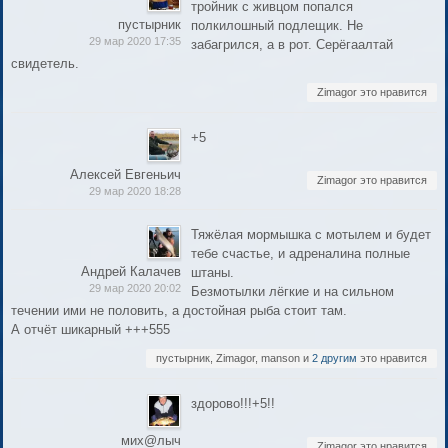
тройник с живцом попался
пустырник
полкилошный подлещик. Не
29 мар 2020 17:35
забагрился, а в рот. Серёгаалтай
свидетель.
Zimagor это нравится
+5
Алексей Евгеньич
Zimagor это нравится
29 мар 2020 18:28
Тяжёлая мормышка с мотылем и будет
тебе счастье, и адреналина полные
Андрей Калачев
штаны.
29 мар 2020 20:02
Безмотылки лёгкие и на сильном
течении ими не половить, а достойная рыба стоит там.
А отчёт шикарный +++555
пустырник, Zimagor, manson и
2 другим
это нравится
здорово!!!+5!!
мих@лыч
Zimagor это нравится