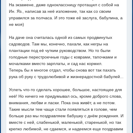
На экзамене, даже одноклассницу протащил с собой на
Ин. Яз., написав за неё изложение, так как со своим
управился за полчаса. И это тоже её заслуга, бабулина, а
не моя)
На даче она считалась одной из самых продвинутых
садоводов. Там мы, конечно, пахали, как негры на
плантации под её чутким руководством. Но то были
голодные перестроечные годы с коврами, тапочками и
мочалками вместо зарплаты, и сад нас кормил.
Теперь бы я многое отдал, чтобы снова вот так пахать
рука об руку с трудолюбивой и жизнерадостной бабулей...
Успеть что-то сделать хорошее, большое, настоящее для
неё! Но ничего не придумывал ось, кроме доброго слова,
внимания, любви и ласки. Пока она живёт, а не потом.
Такие мысли тем чаще стали появляться в голове, чем
больше раз мы поздравляем бабушку с днём рождения. И
вместе с ней, слабенькой, маленькой, старенькой, но так
крепко любимой, не сдаемся, и надеемся еще поздравим