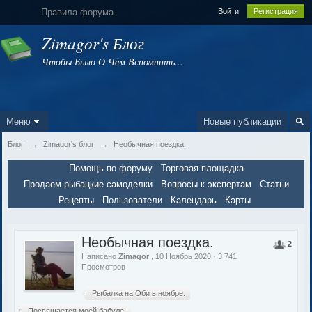
Правила форума
Войти
Регистрация
Zimagor's Блог
Чтобы Было О Чём Вспомнить...
Меню
Новые публикации
Блог
→
Zimagor's блог
→
Необычная поездка.
Помощь по форуму
Торговая площадка
Продаем рыбацкие самоделки
Вопросы к экспертам
Статьи
Рецепты
Пользователи
Календарь
Карты
Необычная поездка.
2
Написано
Zimagor
, 10 Ноябрь 2020 · 3 741
Просмотров
Рыбалка на Оби в ноябре.
Посвящается моей бабуле!