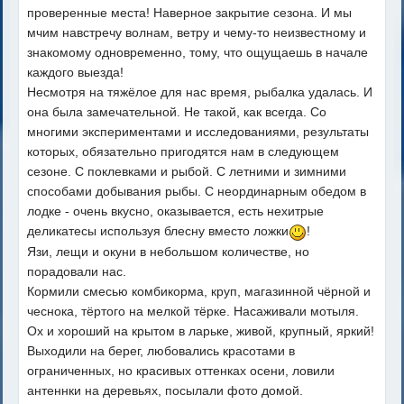
проверенные места! Наверное закрытие сезона. И мы
мчим навстречу волнам, ветру и чему-то неизвестному и
знакомому одновременно, тому, что ощущаешь в начале
каждого выезда!
Несмотря на тяжёлое для нас время, рыбалка удалась. И
она была замечательной. Не такой, как всегда. Со
многими экспериментами и исследованиями, результаты
которых, обязательно пригодятся нам в следующем
сезоне. С поклевками и рыбой. С летними и зимними
способами добывания рыбы. С неординарным обедом в
лодке - очень вкусно, оказывается, есть нехитрые
деликатесы используя блесну вместо ложки
!
Язи, лещи и окуни в небольшом количестве, но
порадовали нас.
Кормили смесью комбикорма, круп, магазинной чёрной и
чеснока, тёртого на мелкой тёрке. Насаживали мотыля.
Ох и хороший на крытом в ларьке, живой, крупный, яркий!
Выходили на берег, любовались красотами в
ограниченных, но красивых оттенках осени, ловили
антеннки на деревьях, посылали фото домой.