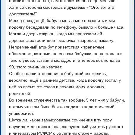
прожить столько лет, вам покажется она ещё меньше.
Хотя со стороны смотришь и думаешь - "Ого, вот это
долгожитель!"
Месяц назад ещё, бабуля могла мне позвонить и мы
подолгу беседовали по телефону, бывало и больше часа.
Могла и дверь открыть, когда мы привозили ей
деревенских гостинцев - молочка, творожка, тыковку.
Непременный атрибут приветствия - трепетные
обнимашки, которые, по словам бабушки, не доставляли
такого удовольствия в молодости, а теперь вот, когда за
90, этого очень не хватает.
Особые наши отношения с бабушкой сложились,
вероятно, ещё в раннем детстве, когда подолгу гостил у
неё во время отъездов в походы моих молодых
родителей.
Во времена студенчества так вообще, 5 лет жил у бабули,
потому что там было близко ходить в педагогический
университет.
Шутка ли, какие замысловатые сочинения в ту пору
научила меня писать она, заслуженный учитель русского
и литературы РСФСР с 55 летним стажем работы.