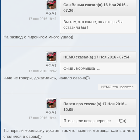
Сан Ваныч сказал(а) 16 Ноя 2016 -
07:26:
AGAT
17 ноя 2016 19:41
Вы там, это самое, на лето рыбы
оставили бы !
На развод с пирсингом много ушло))
НЕМО сказал(а) 17 Ноя 2016 - 07:54:
AGAT
фиии , мормышка ...
17 ноя 2016 19:42
ниче не говори, докатились, начало сезона)))
НЕМО это нравится
Павел про сказал(а) 17 Ноя 2016 -
10:05:
AGAT
17 ноя 2016 19:44
Я еле ,еле позор перенес.........!)))))
Ты первый мормышку достал, так что поздняк метацца, сам в отчете
спалился в своем)))