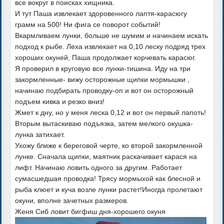
все вокруг в поисках хищника.
И тут Паша извлекает здоровенного лаптя-карасюгу
грамм на 500! Ни фига се поворот событий!
Вкармливаем лунки, больше не шумим и начинаем искать
подход к рыбе. Леха извлекает на 0,10 леску подряд трех
хороших окуней, Паша продолжает корчевать карасюг.
Я проверил в круговую все лунки-тишина. Иду на три
закормленные- вижу осторожные щипки мормышки ,
начинаю подбирать проводку-оп и вот он осторожный
подъем кивка и резко вниз!
Жмет к дну, но у меня леска 0,12 и вот он первый лапоть!
Вторым вытаскиваю подъязка, затем мелкого окушка-
лунка затихает.
Ухожу ближе к береговой черте, ко второй закормленной
лунке. Сначала щипки, маятник раскачивает карася на
лифт. Начинаю ловить одного за другим. Работает
сумасшедшая проводка! Трясу мормыхой как блесной и
рыба клюет и куча возле лунки растет!Иногда пролетают
окуни, вполне зачетных размеров.
Женя Сиб ловит бигфиш дня-хорошего окуня