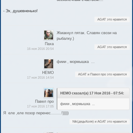
- Эх, душевненько!
AGAT это нравится
Жмакнул пятак. Славян свози на
рыбалку.)
Паха
AGAT это нравится
16 ноя 2016 20:54
фиии , мормышка ...
НЕМО
AGAT и Павел про это нравится
17 ноя 2016 14:54
НЕМО сказал(а) 17 Ноя 2016 - 07:54:
Павел про
фиии , мормышка ...
17 ноя 2016 17:05
Я еле ,еле позор перенес.........!)))))
Nik(дядьКоля) и AGAT это нравится