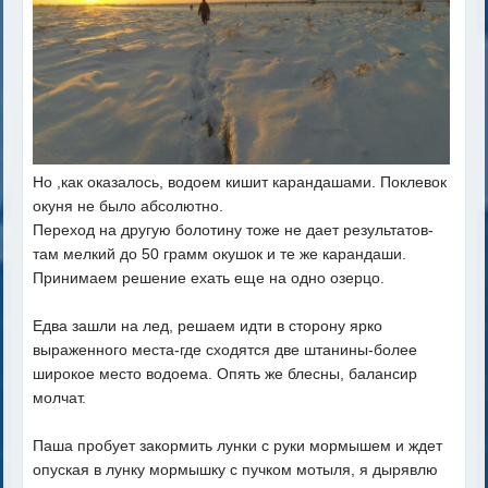
Но ,как оказалось, водоем кишит карандашами. Поклевок
окуня не было абсолютно.
Переход на другую болотину тоже не дает результатов-
там мелкий до 50 грамм окушок и те же карандаши.
Принимаем решение ехать еще на одно озерцо.
Едва зашли на лед, решаем идти в сторону ярко
выраженного места-где сходятся две штанины-более
широкое место водоема. Опять же блесны, балансир
молчат.
Паша пробует закормить лунки с руки мормышем и ждет
опуская в лунку мормышку с пучком мотыля, я дырявлю