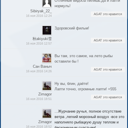
Отличные видосы пилишь,да и лапти
нормуль!
Sibiryak_22_
AGAT это нравится
16 ноя 2016 12:24
Здоровский фильм!
秋akiyuki雪
AGAT это нравится
16 ноя 2016 12:57
Вы там, это самое, на лето рыбы
оставили бы !
Сан Ваныч
AGAT это нравится
16 ноя 2016 14:26
Ну вы, блин, даёте!
Лапти точно, огромные лапти! +555
Zimagor
AGAT это нравится
16 ноя 2016 18:51
...Журчание ручья, полное отсутствие
ветра ,легкий морозный воздух -все это
Zimagor
наполняло рыбацкую душу теплом и
16 ноя 2016 18:52
бесконечным счастьем!...