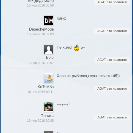
Nik(дядьКоля)
AGAT это нравится
16 ноя 2016 00:58
Кайф
DepecheMode
AGAT это нравится
16 ноя 2016 07:03
Не хило!
5+
Kvik
AGAT это нравится
16 ноя 2016 08:07
Хороша рыбалка,окунь зачетный!))
КоТяМба
AGAT это нравится
16 ноя 2016 09:11
+++++!
Феникс
AGAT это нравится
16 ноя 2016 10:08