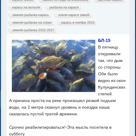
карась на мотыля
рыбалка на карася
зимняя рыбалка карась
ловля карася зимой
зимняя рыбалка на озере
карась в ноябре 2016
зимняя рыбалка 2016-2017
БЛ-15
В пятницу
откуривали
так, что дым
со стороны
Оби было
видно из окон
Кулундинских
степей.
А причина проста-на реке произошел резкий подъем
воды, на 2 метра скакнул уровень и поездка наша
оказалась пустой тратой времени.
Срочно реабилитироваться!-Эта мысль посетила в
субботу.