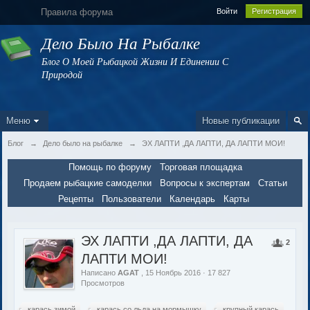
Правила форума
Войти
Регистрация
Дело Было На Рыбалке
Блог О Моей Рыбацкой Жизни И Единении С
Природой
Меню
Новые публикации
Блог
→
Дело было на рыбалке
→
ЭХ ЛАПТИ ,ДА ЛАПТИ, ДА ЛАПТИ МОИ!
Помощь по форуму
Торговая площадка
Продаем рыбацкие самоделки
Вопросы к экспертам
Статьи
Рецепты
Пользователи
Календарь
Карты
ЭХ ЛАПТИ ,ДА ЛАПТИ, ДА
2
ЛАПТИ МОИ!
Написано
AGAT
, 15 Ноябрь 2016 · 17 827
Просмотров
карась зимой
карась со льда на мормышку
крупный карась