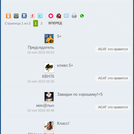
ВПЕРЕД
Страница 1 из 2
1
2
5+
Председатель
AGAT это нравится
16 ноя 2016 00:03
клево 5+
КВН76
AGAT это нравится
16 ноя 2016 00:36
Завидки по хорошему!+5
мих@лыч
AGAT это нравится
16 ноя 2016 00:48
Класс!