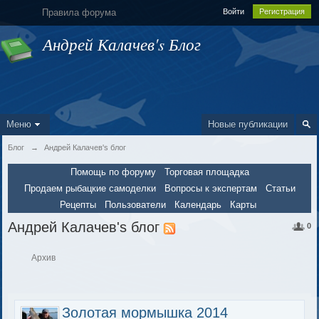
Правила форума
Войти
Регистрация
Андрей Калачев's Блог
Меню
Новые публикации
Блог
→
Андрей Калачев's блог
Помощь по форуму
Торговая площадка
Продаем рыбацкие самоделки
Вопросы к экспертам
Статьи
Рецепты
Пользователи
Календарь
Карты
Андрей Калачев's блог
0
Архив
Золотая мормышка 2014