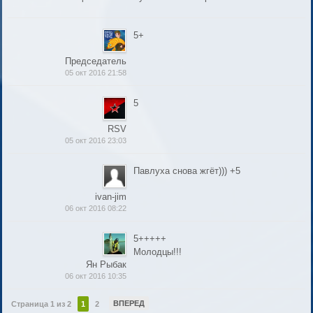
5+
Председатель
05 окт 2016 21:58
5
RSV
05 окт 2016 23:03
Павлуха снова жгёт))) +5
ivan-jim
06 окт 2016 08:22
5+++++
Молодцы!!!
Ян Рыбак
06 окт 2016 10:35
ВПЕРЕД
Страница 1 из 2
1
2