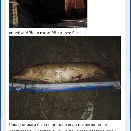
линейка АРК , в итоге 98 см, вес 9 кг .
После поимки была еще одна злая поклевка но не
реализовал. Сместились ниже по канаве обстреливали