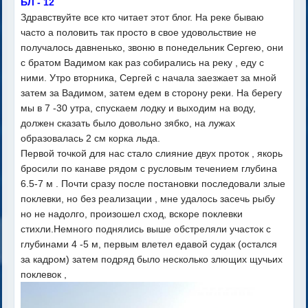
БЛ - 12
Здравствуйте все кто читает этот блог. На реке бываю
часто а половить так просто в свое удовольствие не
получалось давненько, звоню в понедельник Сергею, они
с братом Вадимом как раз собирались на реку , еду с
ними. Утро вторника, Сергей с начала заезжает за мной
затем за Вадимом, затем едем в сторону реки. На берегу
мы в 7 -30 утра, спускаем лодку и выходим на воду,
должен сказать было довольно зябко, на лужах
образовалась 2 см корка льда.
Первой точкой для нас стало слияние двух проток , якорь
бросили по канаве рядом с русловым течением глубина
6.5-7 м . Почти сразу после постановки последовали злые
поклевки, но без реализации , мне удалось засечь рыбу
но не надолго, произошел сход, вскоре поклевки
стихли.Немного поднялись выше обстреляли участок с
глубинами 4 -5 м, первым влетел едавой судак (остался
за кадром) затем подряд было несколько злющих щучьих
поклевок ,