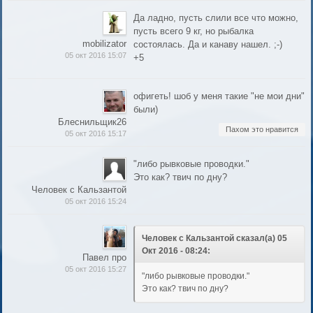
Да ладно, пусть слили все что можно,
пусть всего 9 кг, но рыбалка
mobilizator
состоялась. Да и канаву нашел. ;-)
05 окт 2016 15:07
+5
офигеть! шоб у меня такие "не мои дни"
были)
Блеснильщик26
Пахом это нравится
05 окт 2016 15:17
"либо рывковые проводки."
Это как? твич по дну?
Человек с Кальзантой
05 окт 2016 15:24
Человек с Кальзантой сказал(а) 05
Окт 2016 - 08:24:
Павел про
05 окт 2016 15:27
"либо рывковые проводки."
Это как? твич по дну?