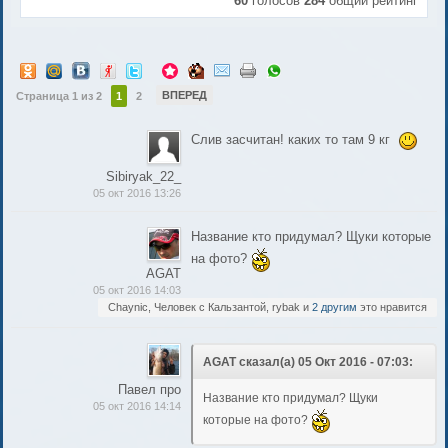
60
голосов
284
общий рейтинг
ВПЕРЕД
Страница 1 из 2
1
2
Слив засчитан! каких то там 9 кг
Sibiryak_22_
05 окт 2016 13:26
Название кто придумал? Щуки которые
на фото?
AGAT
05 окт 2016 14:03
Chaynic, Человек с Кальзантой, rybak и
2 другим
это нравится
AGAT сказал(а) 05 Окт 2016 - 07:03:
Павел про
Название кто придумал? Щуки
05 окт 2016 14:14
которые на фото?