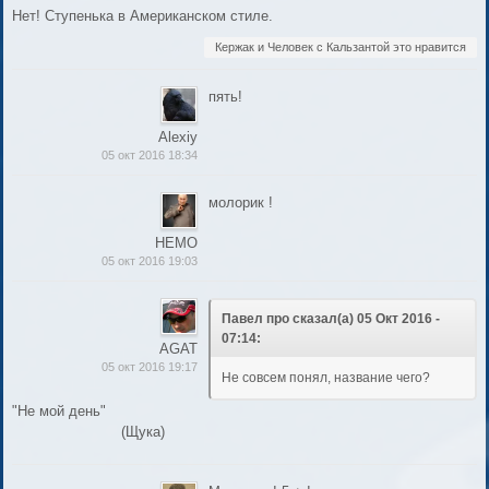
Нет! Ступенька в Американском стиле.
Кержак и Человек с Кальзантой это нравится
пять!
Alexiy
05 окт 2016 18:34
молорик !
НЕМО
05 окт 2016 19:03
Павел про сказал(а) 05 Окт 2016 -
07:14:
AGAT
05 окт 2016 19:17
Не совсем понял, название чего?
"Не мой день"
(Щука)