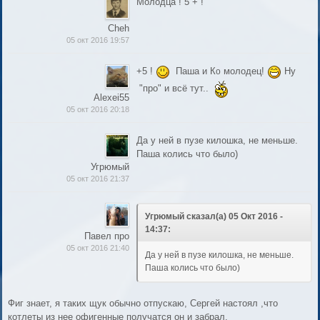
Молодца ! 5 + !
Cheh
05 окт 2016 19:57
+5 !
Паша и К
молодец!
Ну
о
"про" и всё тут..
Alexei55
05 окт 2016 20:18
Да у ней в пузе килошка, не меньше.
Паша колись что было)
Угрюмый
05 окт 2016 21:37
Угрюмый сказал(а) 05 Окт 2016 -
14:37:
Павел про
05 окт 2016 21:40
Да у ней в пузе килошка, не меньше.
Паша колись что было)
Фиг знает, я таких щук обычно отпускаю, Сергей настоял ,что
котлеты из нее офигенные получатся он и забрал.