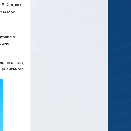
 -2 кг, как
оказался
дточил а
рошлой
ла поклевка,
ица сильного