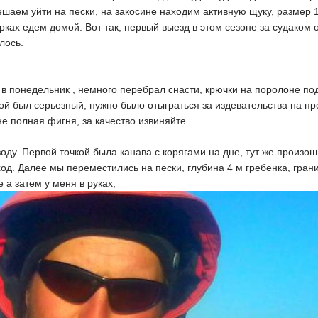
ешаем уйти на пески, на закосине находим активную щуку, размер 1.5
ках едем домой. Вот так, первый выезд в этом сезоне за судаком 
лось.
м в понедельник , немного перебрал снасти, крючки на поролоне по
ой был серьезный, нужно было отыграться за издевательства на п
е полная фигня, за качество извиняйте.
воду. Первой точкой была канава с корягами на дне, тут же произош
ход. Далее мы переместились на пески, глубина 4 м гребенка, гран
 а затем у меня в руках,