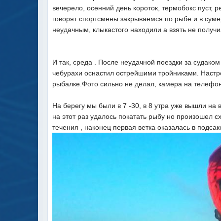
вечерело, осенний день короток, термобокс пуст, р
говорят спортсмены закрываемся по рыбе и в сумер
неудачным, клыкастого находили а взять не получи
И так, среда . После неудачной поездки за судако
чебурахи оснастил острейшими тройниками. Настр
рыбалке.Фото сильно не делал, камера на телефон
На берегу мы были в 7 -30, в 8 утра уже вышли на 
на этот раз удалось покатать рыбу но произошел с
течения , наконец первая ветка оказалась в подсаке