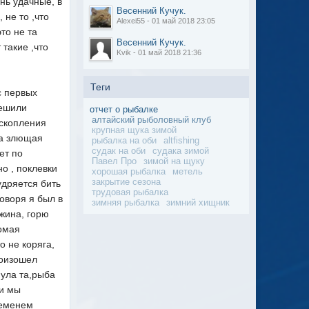
нь удачные, в
Весенний Кучук.
 не то ,что
Alexei55 - 01 май 2018 23:05
то не та
Весенний Кучук.
 такие ,что
Kvik - 01 май 2018 21:36
Теги
с первых
Решили
отчет о рыбалке
алтайский рыболовный клуб
 скопления
крупная щука зимой
ла злющая
рыбалка на оби
altfishing
судак на оби
судака зимой
ет по
Павел Про
зимой на щуку
о , поклевки
хорошая рыбалка
метель
закрытие сезона
удряется бить
трудовая рыбалка
говоря я был в
зимняя рыбалка
зимний хищник
ужина, горю
ломая
о не коряга,
роизошел
нула та,рыба
ки мы
ременем