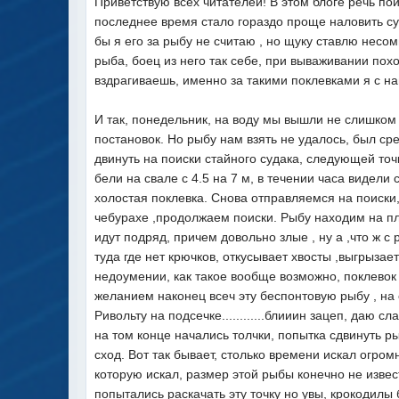
Приветствую всех читателей! В этом блоге речь по
последнее время стало гораздо проще наловить суд
бы я его за рыбу не считаю , но щуку ставлю несом
рыба, боец из него так себе, при вываживании похо
вздрагиваешь, именно за такими поклевками я с на
И так, понедельник, на воду мы вышли не слишком 
постановок. Но рыбу нам взять не удалось, был ср
двинуть на поиски стайного судака, следующей то
бели на свале с 4.5 на 7 м, в течении часа видел
холостая поклевка. Снова отправляемся на поиски, 
чебурахе ,продолжаем поиски. Рыбу находим на пле
идут подряд, причем довольно злые , ну а ,что ж с
туда где нет крючков, откусывает хвосты ,выгрызае
недоумении, как такое вообще возможно, поклевок 
желанием наконец всеч эту беспонтовую рыбу , на
Ривольту на подсечке............блииин зацеп, даю 
на том конце начались толчки, попытка сдвинуть 
сход. Вот так бывает, столько времени искал огром
которую искал, размер этой рыбы конечно не извес
попытались раскачать эту точку но увы, крокодилы