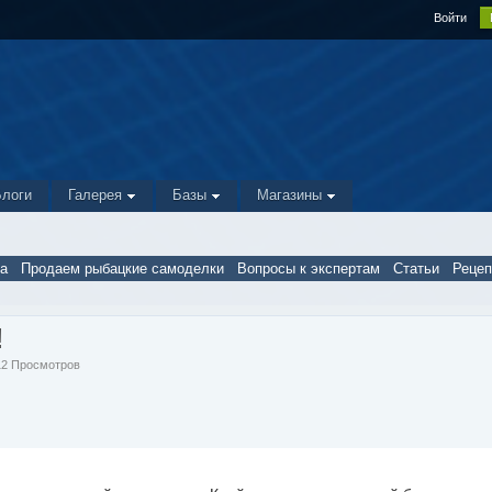
Войти
Блоги
Галерея
Базы
Магазины
а
Продаем рыбацкие самоделки
Вопросы к экспертам
Статьи
Реце
!
712 Просмотров