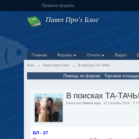
Правила форума
Павел Про's Блог
Главная
Форумы
Отчеты
Видео
Блог
→
Павел про's блог
→
В поисках ТА-ТАЧЬ!
Помощь по форуму
Торговая площадк
В поисках ТА-ТАЧЬ
Написано
Павел про
, 15 Октябрь 2016 · 3 
БЛ - 27