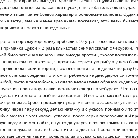
йдет о трех крайних выездах. Крайние выезды за щукой были не оче
ака чем гонятся за пассивной щукой, я не любитель ловли судака ,
ненно выше , за ее боевой характер и бойцовские качества. Судак э
ж на ветку , тем не менее временами поклевки у этой ветки бывают
парником и поехал в понедельник .
рано, в первому коряжнику прибыли к 10 утра. Поклевки начались 
ез приманки щукой и 2 раза клыкастый снимал скальп с чебурахи. 
чкой была затяжная канава ниже выхода протоки, эхолот показывал
и с напарником по поклевке, я прокатил серьезную рыбу а у него бы
проверяем пески и коряги, поклевок почти нет, в дровах по разу бь
се с легким средним потягом и гребенкой на дне, держится точечн
 рыбой, пусто в термобоксе, каким то непонятным образом судак ум
т куски из головы поролонки, оставляет следы на чебурахе. Честно 
достаточно много, а рыб не засекается . И вот стою сжатый как пр
 очередном забросе происходит удар, мгновенно засекаю чуть не 
слабину, через пару секунд делаю натяжку и с ужасом понимаю ,что эт
рыбу с места не увенчалась успехом, после серии переваливаний п
ную щуку и не мог найти, а тут когда уперся в ловлю клыкастых хап
тен но я думаю ,что это была точно не десятка. После этой поклев
 больше себя ни как не проявляли, да и судак куда то делся. Тем в