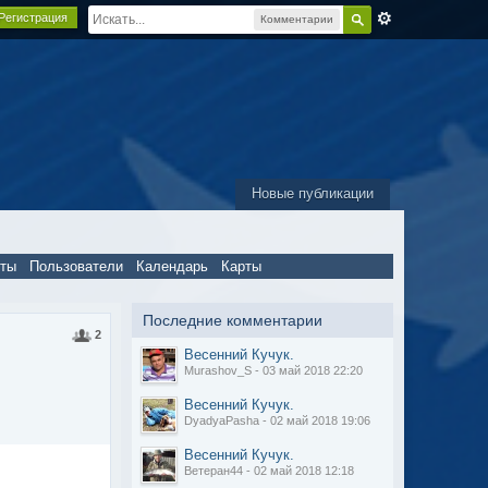
Регистрация
Комментарии
Новые публикации
пты
Пользователи
Календарь
Карты
Последние комментарии
2
Весенний Кучук.
Murashov_S - 03 май 2018 22:20
Весенний Кучук.
DyadyaPasha - 02 май 2018 19:06
Весенний Кучук.
Ветеран44 - 02 май 2018 12:18