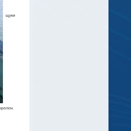
щуки
оролон.