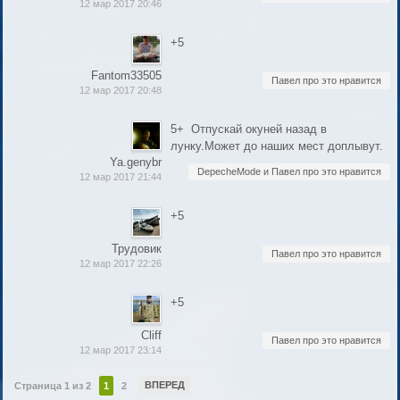
12 мар 2017 20:46
+5
Fantom33505
Павел про это нравится
12 мар 2017 20:48
5+ Отпускай окуней назад в
лунку.Может до наших мест доплывут.
Ya.genybr
DepecheMode и Павел про это нравится
12 мар 2017 21:44
+5
Трудовик
Павел про это нравится
12 мар 2017 22:26
+5
Cliff
Павел про это нравится
12 мар 2017 23:14
ВПЕРЕД
Страница 1 из 2
1
2