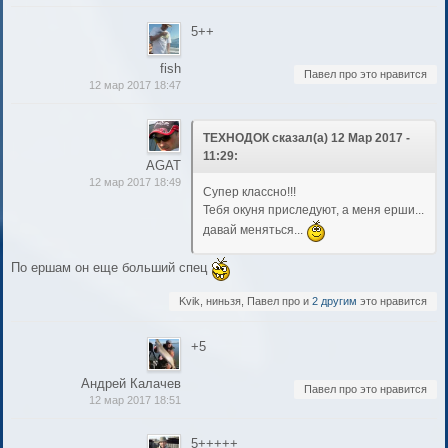
5++
fish
Павел про это нравится
12 мар 2017 18:47
ТЕХНОДОК сказал(а) 12 Мар 2017 -
11:29:
AGAT
12 мар 2017 18:49
Супер классно!!!
Тебя окуня приследуют, а меня ерши...
давай меняться...
По ершам он еще больший спец
Kvik, ниньзя, Павел про и
2 другим
это нравится
+5
Андрей Калачев
Павел про это нравится
12 мар 2017 18:51
5+++++