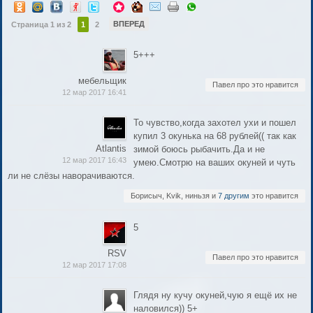
ВПЕРЕД
Страница 1 из 2
1
2
5+++
мебельщик
Павел про это нравится
12 мар 2017 16:41
То чувство,когда захотел ухи и пошел
купил 3 окунька на 68 рублей(( так как
Atlantis
зимой боюсь рыбачить.Да и не
12 мар 2017 16:43
умею.Смотрю на ваших окуней и чуть
ли не слёзы наворачиваются.
Борисыч, Kvik, ниньзя и
7 другим
это нравится
5
RSV
Павел про это нравится
12 мар 2017 17:08
Глядя ну кучу окуней,чую я ещё их не
наловился)) 5+