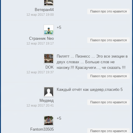
Ветеран44
Павел про это нравится
12 мар 2017 19:00
+5
Странник Neo
Павел про это нравится
12 мар 2017 19:17
Пилятт ... Пизнесс ... Это все эмоции в
двух словах ... Больше слов не
DOK
нахожу.!!! Красаучеги..., че сказать !!!
12 мар 2017 19:37
Павел про это нравится
Каждый отчёт как шедевр,спасибо 5
Медвед
Павел про это нравится
12 мар 2017 20:41
+5
Fantom33505
Павел про это нравится