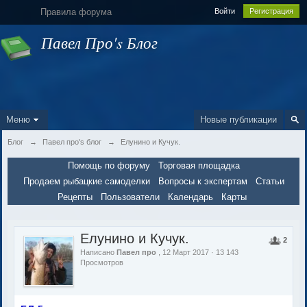
Правила форума
Войти
Регистрация
Павел Про's Блог
Меню
Новые публикации
Блог
→
Павел про's блог
→
Елунино и Кучук.
Помощь по форуму
Торговая площадка
Продаем рыбацкие самоделки
Вопросы к экспертам
Статьи
Рецепты
Пользователи
Календарь
Карты
Елунино и Кучук.
2
Написано
Павел про
, 12 Март 2017 · 13 143
Просмотров