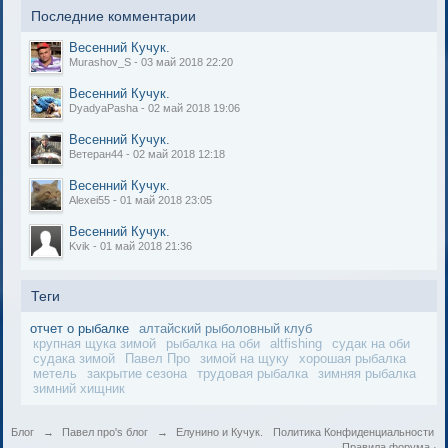
Последние комментарии
Весенний Кучук.
Murashov_S - 03 май 2018 22:20
Весенний Кучук.
DyadyaPasha - 02 май 2018 19:06
Весенний Кучук.
Ветеран44 - 02 май 2018 12:18
Весенний Кучук.
Alexei55 - 01 май 2018 23:05
Весенний Кучук.
Kvik - 01 май 2018 21:36
Теги
отчет о рыбалке
алтайский рыболовный клуб
крупная щука зимой
рыбалка на оби
altfishing
судак на оби
судака зимой
Павел Про
зимой на щуку
хорошая рыбалка
метель
закрытие сезона
трудовая рыбалка
зимняя рыбалка
зимний хищник
Блог
→
Павел про's блог
→
Елунино и Кучук.
Политика Конфиденциальности
Правила форума
·