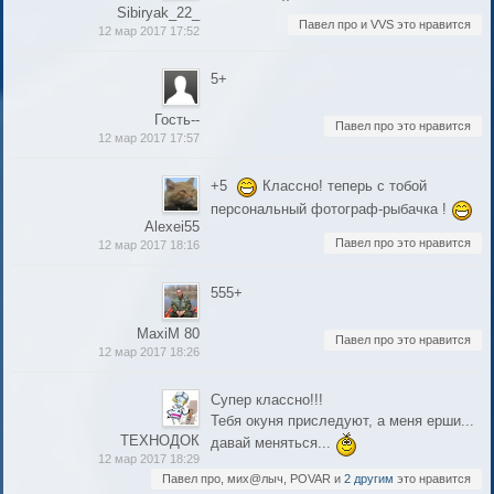
Sibiryak_22_
Павел про и VVS это нравится
12 мар 2017 17:52
5+
Гость--
Павел про это нравится
12 мар 2017 17:57
+5
Классно! теперь с тобой
персональный фотограф-рыбачка !
Alexei55
Павел про это нравится
12 мар 2017 18:16
555+
MaxiM 80
Павел про это нравится
12 мар 2017 18:26
Супер классно!!!
Тебя окуня приследуют, а меня ерши...
ТЕХНОДОК
давай меняться...
12 мар 2017 18:29
Павел про, мих@лыч, POVAR и
2 другим
это нравится