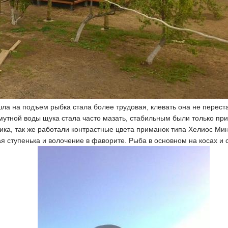
ла на подъем рыбка стала более трудовая, клевать она не переста
утной воды щука стала часто мазать, стабильным были только пр
ика, так же работали контрастные цвета приманок типа Хелиос Мин
 ступенька и волочение в фаворите. Рыба в основном на косах и с