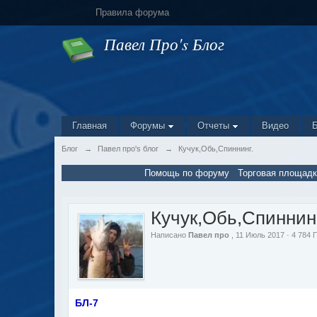
Правила форума
Павел Про's Блог
Главная
Форумы
Отчеты
Видео
Блог
→
Павел про's блог
→
Кучук,Обь,Спиннинг.
Помощь по форуму
Торговая площадк
Кучук,Обь,Спиннинг
Написано
Павел про
, 11 Июль 2017 · 4 784
БЛ-7