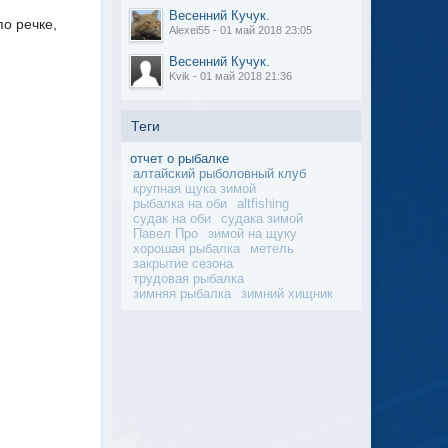
Весенний Кучук.
о речке,
Alexei55 - 01 май 2018 23:05
Весенний Кучук.
Kvik - 01 май 2018 21:36
Теги
отчет о рыбалке
алтайский рыболовный клуб
крупная щука зимой
рыбалка на оби
altfishing
судак на оби
судака зимой
Павел Про
зимой на щуку
хорошая рыбалка
метель
закрытие сезона
трудовая рыбалка
зимняя рыбалка
зимний хищник