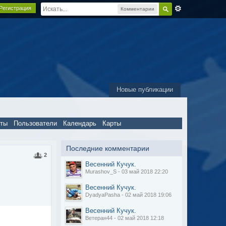
Регистрация
Комментарии
Новые публикации
пты
Пользователи
Календарь
Карты
Последние комментарии
2
Весенний Кучук.
Murashov_S - 03 май 2018 22:20
Весенний Кучук.
DyadyaPasha - 02 май 2018 19:06
Весенний Кучук.
Ветеран44 - 02 май 2018 12:18