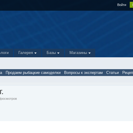
Войти
Блоги
Галерея
Базы
Магазины
а
Продаем рыбацкие самоделки
Вопросы к экспертам
Статьи
Реце
.
 Просмотров