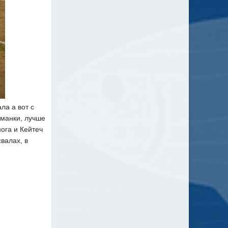
ла а вот с
иманки, лучше
ога и Кейтеч
валах, в