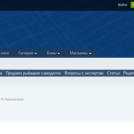
Войти
Блоги
Галерея
Базы
Магазины
а
Продаем рыбацкие самоделки
Вопросы к экспертам
Статьи
Реце
 179 Просмотров