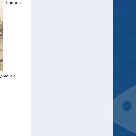
Ближе к
учно и с