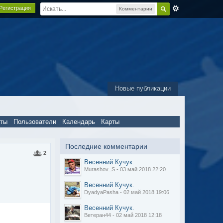
Регистрация
Комментарии
Новые публикации
пты
Пользователи
Календарь
Карты
Последние комментарии
2
Весенний Кучук.
Murashov_S - 03 май 2018 22:20
Весенний Кучук.
DyadyaPasha - 02 май 2018 19:06
Весенний Кучук.
Ветеран44 - 02 май 2018 12:18