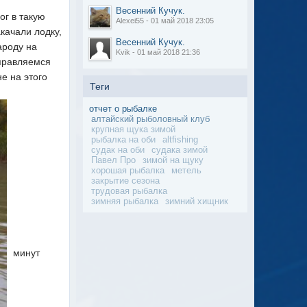
Весенний Кучук.
ог в такую
Alexei55 - 01 май 2018 23:05
акачали лодку,
Весенний Кучук.
ароду на
Kvik - 01 май 2018 21:36
тправляемся
е на этого
Теги
отчет о рыбалке
алтайский рыболовный клуб
крупная щука зимой
рыбалка на оби
altfishing
судак на оби
судака зимой
Павел Про
зимой на щуку
хорошая рыбалка
метель
закрытие сезона
трудовая рыбалка
зимняя рыбалка
зимний хищник
минут