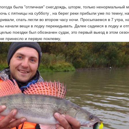
погода была "отличная" снег,дождь, шторм, только ненормальный м
очь с пятницы на субботу , на берег реки прибыли уже по темну, н
ривали, спать легли во втором часу ночи. Просыпаемся в 7 утра, н
у мы начали вещи в лодку перекидывать. Далее садимся в лодку и о
елью поездки был обозначен судак, это первый выезд в этом сезон
ке принесло и первую поклевку,