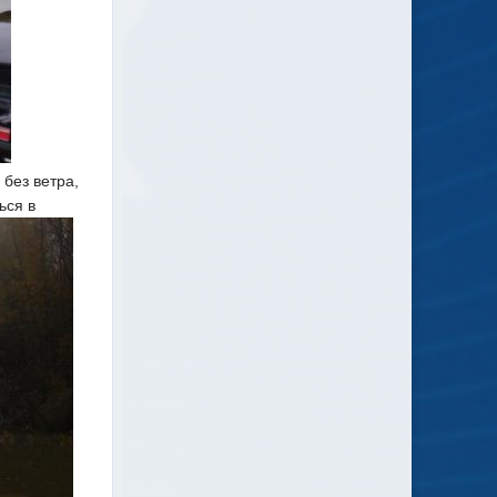
 без ветра,
ься в