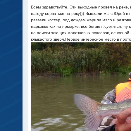
Всем здравствуйте. Эти выходные провел на реке, 
пагоду сорваться на реку))) Выехали мы с Юрой в н
развели костер, под дождем жарили мясо и разгова
парковке как на ярмарке, все бегают ,суетятся, н
на поиски злющих молотковых поклевок, основной ц
клыкастого зверя.Первое интересное место в прото