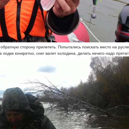
в обратную сторону прилететь. Попытались поискать место на русле
на лодке конкретно, снег валит холодина, делать нечего надо прятат