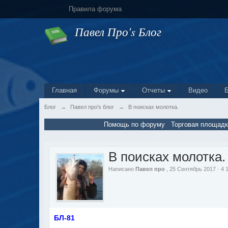
Правила форума
Павел Про's Блог
Главная
Форумы
Отчеты
Видео
Блог
→
Павел про's блог
→
В поисках молотка.
Помощь по форуму
Торговая площадк
В поисках молотка.
Написано
Павел про
, 25 Сентябрь 2017 · 4
БЛ-81