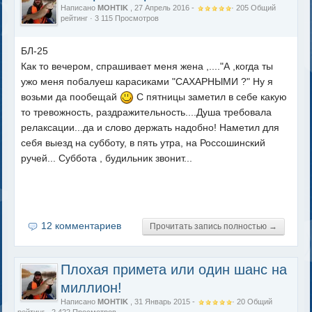
Написано
MOHTIK
, 27 Апрель 2016 -
·
205
Общий
рейтинг
· 3 115 Просмотров
БЛ-25
Как то вечером, спрашивает меня жена ,...."А ,когда ты
ужо меня побалуеш карасиками "САХАРНЫМИ ?" Ну я
возьми да пообещай
С пятницы заметил в себе какую
то тревожность, раздражительность....Душа требовала
релаксации...да и слово держать надобно! Наметил для
себя выезд на субботу, в пять утра, на Россошинский
ручей... Суббота , будильник звонит...
12 комментариев
Прочитать запись полностью →
Плохая примета или один шанс на
миллион!
Написано
MOHTIK
, 31 Январь 2015 -
·
20
Общий