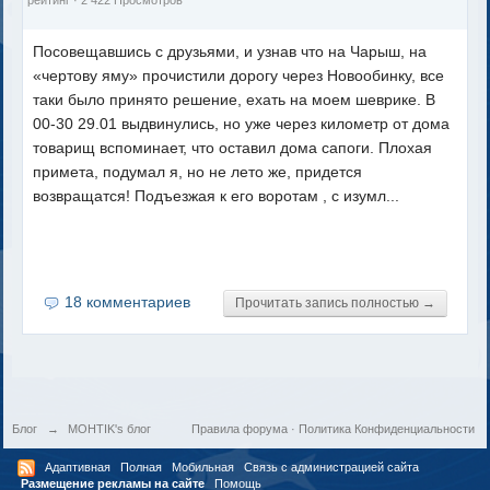
рейтинг
· 2 422 Просмотров
Посовещавшись с друзьями, и узнав что на Чарыш, на
«чертову яму» прочистили дорогу через Новообинку, все
таки было принято решение, ехать на моем шеврике. В
00-30 29.01 выдвинулись, но уже через километр от дома
товарищ вспоминает, что оставил дома сапоги. Плохая
примета, подумал я, но не лето же, придется
возвращатся! Подъезжая к его воротам , с изумл...
18 комментариев
Прочитать запись полностью →
Блог
→
MOHTIK's блог
Правила форума
·
Политика Конфиденциальности
Адаптивная
Полная
Мобильная
Связь с администрацией сайта
Размещение рекламы на сайте
Помощь