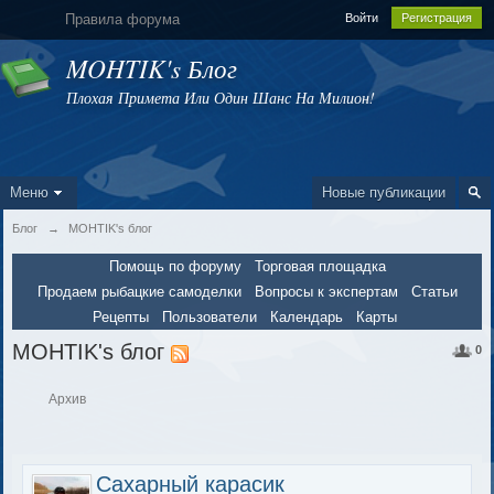
Правила форума
Войти
Регистрация
MOHTIK's Блог
Плохая Примета Или Один Шанс На Милион!
Меню
Новые публикации
Блог
→
MOHTIK's блог
Помощь по форуму
Торговая площадка
Продаем рыбацкие самоделки
Вопросы к экспертам
Статьи
Рецепты
Пользователи
Календарь
Карты
MOHTIK's блог
0
Архив
Сахарный карасик