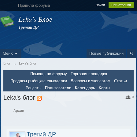
Правила форума
Войти
Регистрация
Leka's Блог
Третий ДР
Меню
Новые публикации
Блог
→
Leka's блог
Помощь по форуму
Торговая площадка
Продаем рыбацкие самоделки
Вопросы к экспертам
Статьи
Рецепты
Пользователи
Календарь
Карты
Leka's блог
0
Архив
Третий ДР