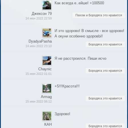
Как всегда е..ейше! +100500
Джексон 79
Пахом и Бородяга это нравится
14 июн 2022 22:59
И это здорово! В смысле - все здорово!
А окуни особенно здоровЫ!
DyadyaPasha
Бородяга это нравится
14 июн 2022 23:10
Я не расстроился. Пиши исчо
Chaynic
Бородяга это нравится
15 июн 2022 01:01
+5!!!Красота!!!
Armag
Бородяга это нравится
15 июн 2022 06:12
Здорово!
КАН
Бородяга это нравится