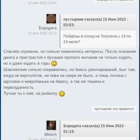
15 июн 2022 10:04
пустырник сказал(а) 15 Июн 2022 -
03:03:
Бородяга
15 июн 2022 10:12
Пойдёшь в поход на Тогусколь с 19 по
24 июля?
Спасибо огромное, но сильно поменялись интересы. После освоения
джига и пристрастия к бухашке пропало желание не только ходить,
но и даже ездить в горы
Шавлинские сильно понравились, но боюсь разочарований, был там,
когда ни вертолётов, ни пива на озере не было, а лишь поляна с
идолами и микробанька на берегу, а так же тишина и
первозданность.
Лучше ты к нам, на рыбалку
пустырник это нравится
Бородяга сказал(а) 15 Июн 2022 -
01:14:
Mitrich
15 июн 2022 10:27