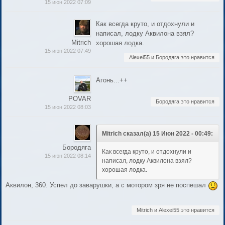
15 июн 2022 07:09
Как всегда круто, и отдохнули и
написал, лодку Аквилона взял?
Mitrich
хорошая лодка.
15 июн 2022 07:49
Alexei55 и Бородяга это нравится
Агонь...++
POVAR
Бородяга это нравится
15 июн 2022 08:03
Mitrich сказал(а) 15 Июн 2022 - 00:49:
Бородяга
Как всегда круто, и отдохнули и
15 июн 2022 08:14
написал, лодку Аквилона взял?
хорошая лодка.
Аквилон, 360. Успел до заварушки, а с мотором зря не поспешал
Mitrich и Alexei55 это нравится