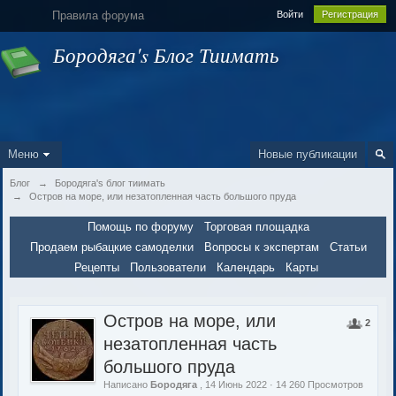
Правила форума
Войти
Регистрация
Бородяга's Блог Тиимать
Меню
Новые публикации
Блог
→
Бородяга's блог тиимать
→
Остров на море, или незатопленная часть большого пруда
Помощь по форуму
Торговая площадка
Продаем рыбацкие самоделки
Вопросы к экспертам
Статьи
Рецепты
Пользователи
Календарь
Карты
Остров на море, или
2
незатопленная часть
большого пруда
Написано
Бородяга
, 14 Июнь 2022 · 14 260 Просмотров