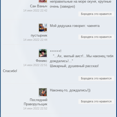
неправильные на море окуня, крупные
Сан Ваныч
очень (завидно)
14 июн 2022 22:42
Бородяга это нравится
Мой дедушка говорил: чаенята
пустырник
Бородяга это нравится
14 июн 2022 22:44
+++++!
"...Ах, милый аист!...Мы наконец тебя
Феникс
дождались!..."
14 июн 2022 22:51
Шикарный, душевный рассказ!
Спасибо!
Бородяга это нравится
Наконец-то, дождались!))
Последний
Бородяга это нравится
Праворульщик
14 июн 2022 22:52