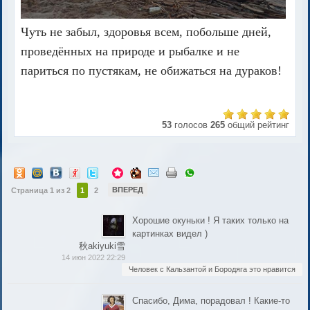
Чуть не забыл, здоровья всем, побольше дней,
проведённых на природе и рыбалке и не
париться по пустякам, не обижаться на дураков!
53
голосов
265
общий рейтинг
ВПЕРЕД
Страница 1 из 2
1
2
Хорошие окуньки ! Я таких только на
картинках видел )
秋akiyuki雪
14 июн 2022 22:29
Человек с Кальзантой и Бородяга это нравится
Спасибо, Дима, порадовал ! Какие-то