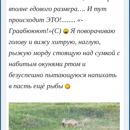
вполне едового размера…. И тут
происходит ЭТО!........ «-
Граабююют!»(С)
Я поворачиваю
голову и вижу хитрую, наглую,
рыжую морду стоящую над сумкой с
набитым окунями ртом и
безуспешно пытающуюся напихать
в пасть ещё рыбы