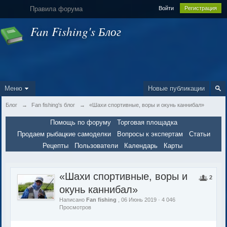
Правила форума
Войти
Регистрация
Fan Fishing's Блог
Меню
Новые публикации
Блог
→
Fan fishing's блог
→
«Шахи спортивные, воры и окунь каннибал»
Помощь по форуму
Торговая площадка
Продаем рыбацкие самоделки
Вопросы к экспертам
Статьи
Рецепты
Пользователи
Календарь
Карты
«Шахи спортивные, воры и
2
окунь каннибал»
Написано
Fan fishing
, 06 Июнь 2019 · 4 046
Просмотров